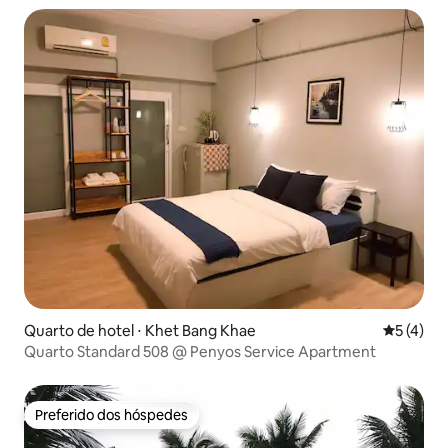
Quarto de hotel ⋅ Khet Bang Khae
5 de uma 
5 (4)
Quarto Standard 508 @ Penyos Service Apartment
Preferido dos hóspedes
Preferido dos hóspedes