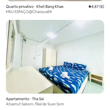
Quarto privativo ⋅ Khet Bang Khae
4,67 de uma 
4,67 (6)
MEU ESPAÇO@Chaosua69
Apartamento ⋅ Tha Sai
Atsamut Sakorn, filial de Suan Som