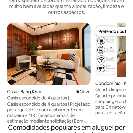
Os hóspedes concordam: estas acomodações foram
muito bem avaliadas quanto a localização, limpeza e
outros aspectos.
Preferido dos hó
Preferido dos hó
Condomínio ⋅ Khe
e
Quarto limpo e c
Casa ⋅ Bang Khae
Novo lugar para ficar
Novo
king perto de MRT 
Quarto privativo a
Oásis escondido de 4 quartos |
shopping e do MRT 
Arquitetura Woodcraft + MRT
Oásis escondido de 4 quartos | Projetado
para Chinatown/Ya
por arquiteto e com acabamento em
para a estação fer
madeira + MRT (aceita animais de
Lamphong - 4 para
estimação mediante solicitação) Bem-
Bang Wa, com cone
Comodidades populares em aluguel por
vindo ao nosso santuário privado,
partir de agora, a
projetado e construído em uma casa