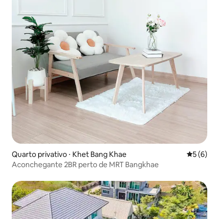
Quarto privativo ⋅ Khet Bang Khae
5 de uma 
5 (6)
Aconchegante 2BR perto de MRT Bangkhae