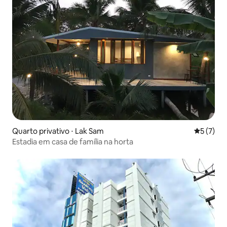
Quarto privativo ⋅ Lak Sam
5 de uma 
5 (7)
Estadia em casa de família na horta