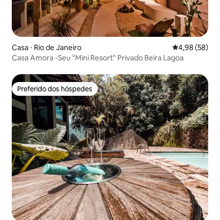
Casa ⋅ Rio de Janeiro
4,98 de uma a
4,98 (58)
Casa Amora -Seu "Mini Resort" Privado Beira Lagoa
Preferido dos hóspedes
Preferido dos hóspedes