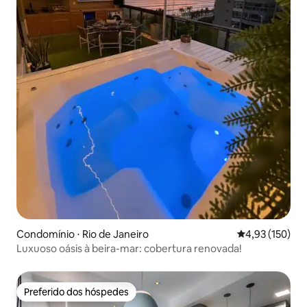
Condomínio ⋅ Rio de Janeiro
4,93 de uma av
4,93 (150)
Luxuoso oásis à beira-mar: cobertura renovada!
Preferido dos hóspedes
Preferido dos hóspedes