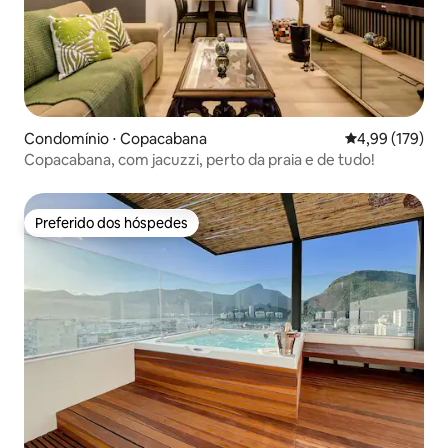
Condomínio ⋅ Copacabana
4,99 de uma av
4,99 (179)
Copacabana, com jacuzzi, perto da praia e de tudo!
Preferido dos hóspedes
Preferido dos hóspedes