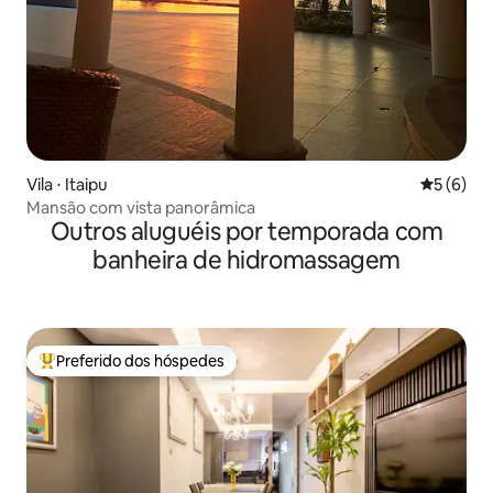
Vila ⋅ Itaipu
5 de uma 
5 (6)
Mansão com vista panorâmica
Outros aluguéis por temporada com
banheira de hidromassagem
Preferido dos hóspedes
Entre os melhores preferidos dos hóspedes