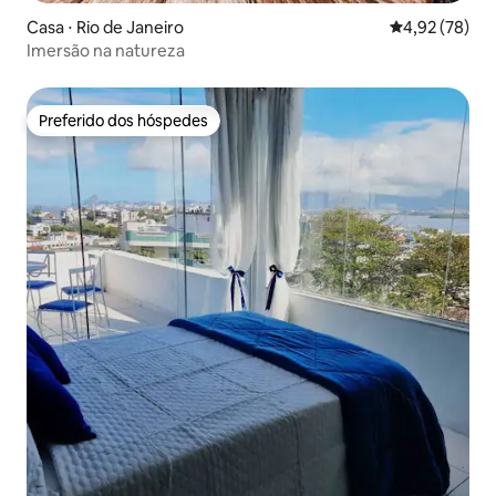
Casa ⋅ Rio de Janeiro
4,92 de uma a
4,92 (78)
Imersão na natureza
Preferido dos hóspedes
Preferido dos hóspedes