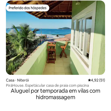
Preferido dos hóspedes
Preferido dos hóspedes
Casa ⋅ Niterói
4,92 de uma a
4,92 (51)
PiráHouse. Espetácular casa de praia com piscina
Aluguel por temporada em vilas com
hidromassagem