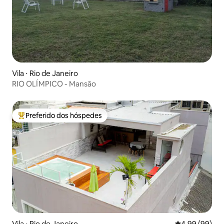
Vila ⋅ Rio de Janeiro
RIO OLÍMPICO - Mansão
Preferido dos hóspedes
Entre os melhores preferidos dos hóspedes
Vila ⋅ Rio de Janeiro
4,99 de uma av
4,99 (99)