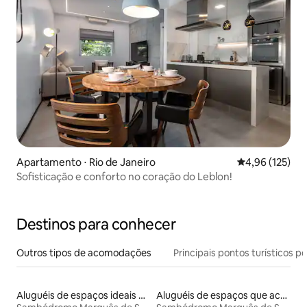
Apartamento ⋅ Rio de Janeiro
4,96 de uma av
4,96 (125)
Sofisticação e conforto no coração do Leblon!
Destinos para conhecer
Outros tipos de acomodações
Principais pontos turísticos po
Aluguéis de espaços ideais para famílias
Aluguéis de espaços que aceitam animais de estimação