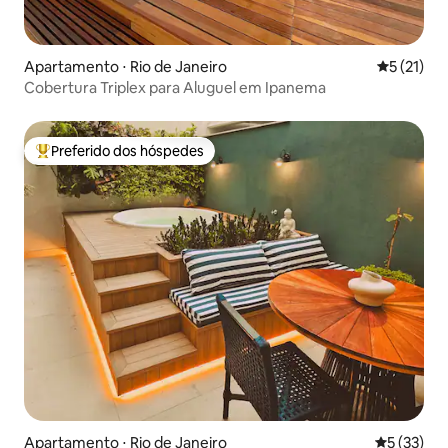
Apartamento ⋅ Rio de Janeiro
5 de uma a
5 (21)
Cobertura Triplex para Aluguel em Ipanema
Preferido dos hóspedes
Entre os melhores preferidos dos hóspedes
Apartamento ⋅ Rio de Janeiro
5 de uma a
5 (33)