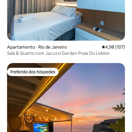
Apartamento ⋅ Rio de Janeiro
4,98 de uma av
4,98 (107)
Sala & Quarto com Jacuzzi Garden Praia Do Leblon
Preferido dos hóspedes
Preferido dos hóspedes