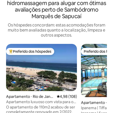
hidromassagem para alugar com ótimas
avaliações perto de Sambódromo
Marquês de Sapucaí
Os hóspedes concordam: estas acomodações foram
muito bem avaliadas quanto a localização, limpeza e
outros aspectos.
Preferido dos hóspedes
Preferido dos hó
Entre os melhores preferidos dos hóspedes
Preferido dos hó
Apartamento ⋅ Rio de Janei
4,98 de uma avaliação média de 
4,98 (108)
ro
Apartamento luxuoso com vista para o
Apartamento ⋅ Rio
mar em Copacabana e Cristo Redentor
O apartamento de 110m2 acabou de ser
o
Ipanema | Tiffany'
completamente renovado em 2/2022.
para o mar | 2 qua