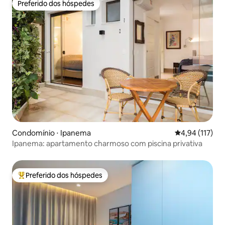
Preferido dos hóspedes
Preferido dos hóspedes
Condomínio ⋅ Ipanema
4,94 de uma av
4,94 (117)
Ipanema: apartamento charmoso com piscina privativa
Preferido dos hóspedes
Entre os melhores preferidos dos hóspedes