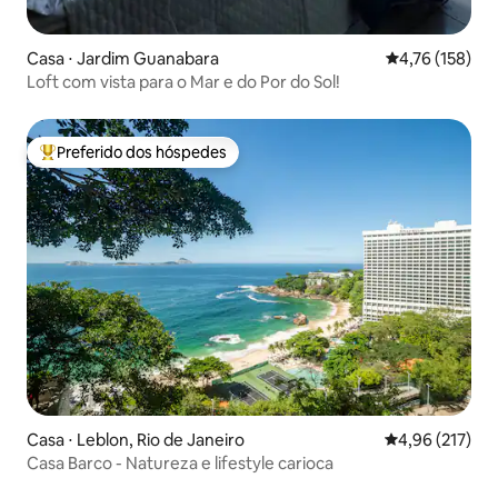
Casa ⋅ Jardim Guanabara
4,76 de uma av
4,76 (158)
Loft com vista para o Mar e do Por do Sol!
Preferido dos hóspedes
Entre os melhores preferidos dos hóspedes
Casa ⋅ Leblon, Rio de Janeiro
4,96 de uma av
4,96 (217)
Casa Barco - Natureza e lifestyle carioca