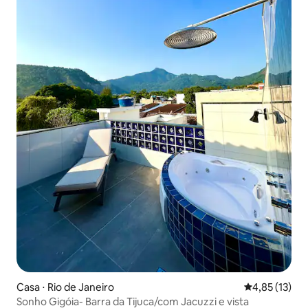
Casa ⋅ Rio de Janeiro
4,85 de uma a
4,85 (13)
Sonho Gigóia- Barra da Tijuca/com Jacuzzi e vista