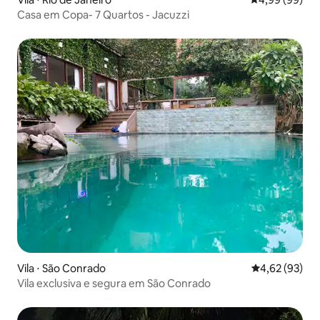
Casa em Copa- 7 Quartos - Jacuzzi
Vila ⋅ São Conrado
4,62 de uma a
4,62 (93)
Vila exclusiva e segura em São Conrado