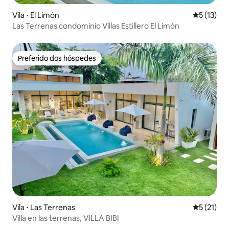
Vila ⋅ El Limón
5 de uma a
5 (13)
Las Terrenas condomínio Villas Estillero El Limón
Preferido dos hóspedes
Preferido dos hóspedes
Vila ⋅ Las Terrenas
5 de uma a
5 (21)
Villa en las terrenas, VILLA BIBI