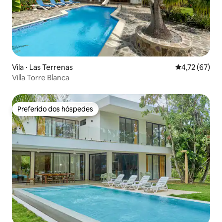
Vila ⋅ Las Terrenas
4,72 de uma a
4,72 (67)
Villa Torre Blanca
Preferido dos hóspedes
Preferido dos hóspedes