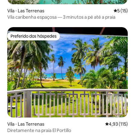
Vila ⋅ Las Terrenas
5 de uma a
5 (15)
Vila caribenha espaçosa — 3 minutos a pé até a praia
Preferido dos hóspedes
Preferido dos hóspedes
Vila ⋅ Las Terrenas
4,93 de uma av
4,93 (115)
Diretamente na praia El Portillo