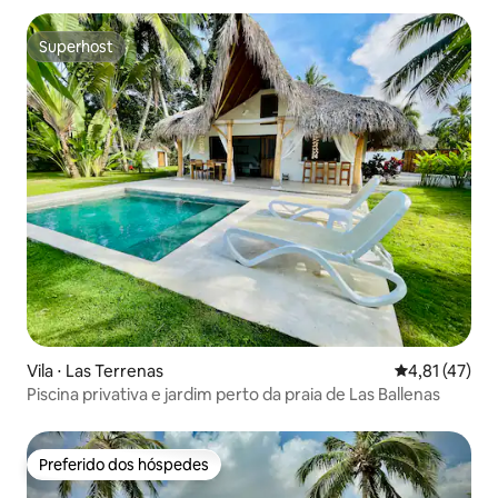
Superhost
Superhost
Vila ⋅ Las Terrenas
4,81 de uma a
4,81 (47)
Piscina privativa e jardim perto da praia de Las Ballenas
Preferido dos hóspedes
Preferido dos hóspedes