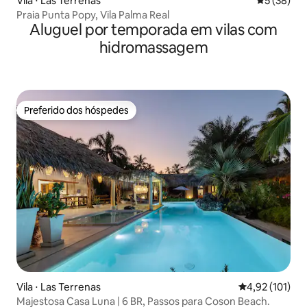
Vila ⋅ Las Terrenas
5 de uma a
5 (38)
Praia Punta Popy, Vila Palma Real
Aluguel por temporada em vilas com
hidromassagem
Preferido dos hóspedes
Preferido dos hóspedes
Vila ⋅ Las Terrenas
4,92 de uma av
4,92 (101)
Majestosa Casa Luna | 6 BR, Passos para Coson Beach.