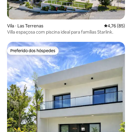
Vila ⋅ Las Terrenas
4,76 de uma a
4,76 (85)
Villa espaçosa com piscina ideal para famílias Starlink.
Preferido dos hóspedes
Preferido dos hóspedes