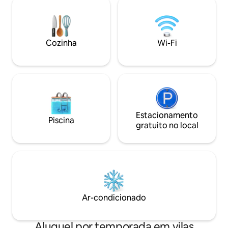
que procuram uma escapadela
jacuzzi elevada, 
romântica, famílias que procuram uma
panorama deslumb
escapadela luxuosa ou viajantes de
de montanhas esme
negócios que precisam de um espaço de
cintilantes e o pro
trabalho tranquilo.
Cozinha
Wi-Fi
Estacionamento
Piscina
gratuito no local
Ar-condicionado
Aluguel por temporada em vilas