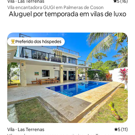
Vila ⋅ Las Terrenas
5 de uma a
5 (16)
Vila encantadora GUGI em Palmeras de Coson
Aluguel por temporada em vilas de luxo
Preferido dos hóspedes
Entre os melhores preferidos dos hóspedes
Vila ⋅ Las Terrenas
5 de uma a
5 (11)