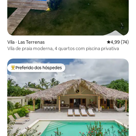
Vila ⋅ Las Terrenas
4,99 de uma a
4,99 (74)
Vila de praia moderna, 4 quartos com piscina privativa
Preferido dos hóspedes
Entre os melhores preferidos dos hóspedes