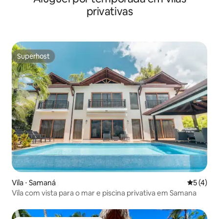
privativas
Superhost
Superhost
Vila ⋅ Samaná
5 de uma 
5 (4)
Vila com vista para o mar e piscina privativa em Samana