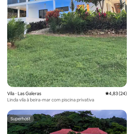
Vila ⋅ Las Galeras
4,83 de uma a
4,83 (24)
Linda vila à beira-mar com piscina privativa
Superhost
Superhost