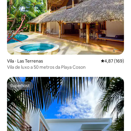
Vila ⋅ Las Terrenas
4,87 de uma av
4,87 (169)
Vila de luxo a 50 metros da Playa Coson
Superhost
Superhost