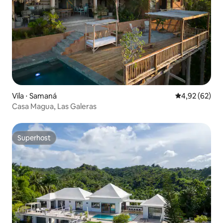
Vila ⋅ Samaná
4,92 de uma a
4,92 (62)
Casa Magua, Las Galeras
Superhost
Superhost