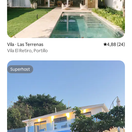
Vila ⋅ Las Terrenas
4,88 de uma a
4,88 (24)
Vila El Retiro, Portillo
Superhost
Superhost