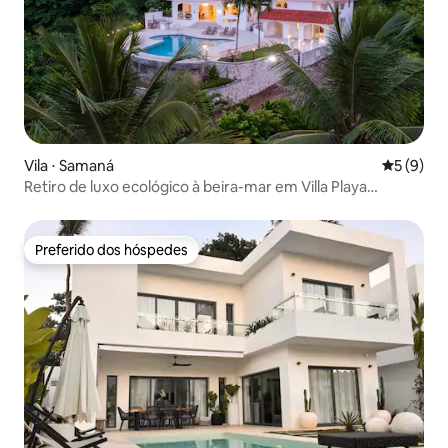
Vila ⋅ Samaná
5 de uma 
5 (9)
Retiro de luxo ecológico à beira-mar em Villa Playa
Colorado
Preferido dos hóspedes
Preferido dos hóspedes