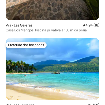
Vila ⋅ Las Galeras
4,94 de uma a
4,94 (18)
Casa Los Mangos. Piscina privativa a 150 m da praia
Preferido dos hóspedes
Preferido dos hóspedes