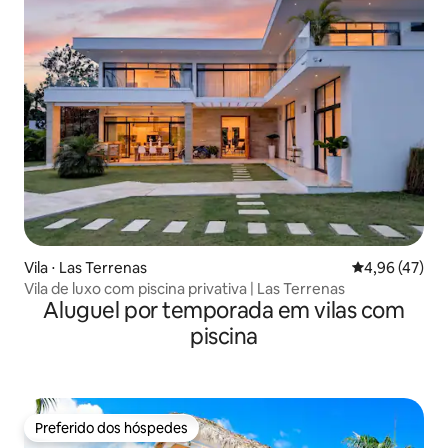
Vila ⋅ Las Terrenas
4,96 de uma a
4,96 (47)
Vila de luxo com piscina privativa | Las Terrenas
Aluguel por temporada em vilas com
piscina
Preferido dos hóspedes
Preferido dos hóspedes