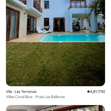
Vila ⋅ Las Terrenas
4,81 de uma av
4,81 (115)
Villas Coral Blue - Praia Las Ballenas