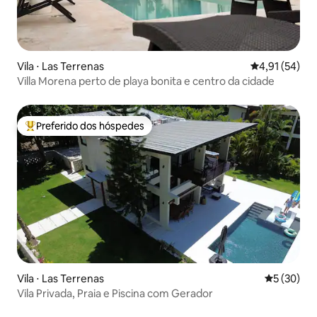
Vila ⋅ Las Terrenas
4,91 de uma a
4,91 (54)
Villa Morena perto de playa bonita e centro da cidade
Preferido dos hóspedes
Entre os melhores preferidos dos hóspedes
Vila ⋅ Las Terrenas
5 de uma a
5 (30)
Vila Privada, Praia e Piscina com Gerador