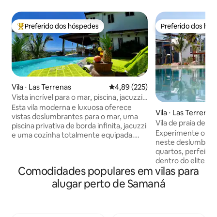
Preferido dos hóspedes
Preferido dos hó
Entre os melhores preferidos dos hóspedes
Preferido dos hó
Vila ⋅ Las Terrenas
4,89 de uma avaliação média de 
4,89 (225)
Vista incrível para o mar, piscina, jacuzzi,
privacidade
Esta vila moderna e luxuosa oferece
Vila ⋅ Las Terrenas
vistas deslumbrantes para o mar, uma
Vila de praia de 
piscina privativa de borda infinita, jacuzzi
com empregada do
Experimente o aug
e uma cozinha totalmente equipada.
neste deslumbrant
Mantenha-se fresco com ar
quartos, perfeita
condicionado em todos os quartos e
dentro do elite S
desfrute de Wi-Fi de alta velocidade e
Comodidades populares em vilas para
um membro orgul
Netflix para todas as suas necessidades
Hotéis de Luxo do
de entretenimento. A poucos minutos
alugar perto de Samaná
definida por dois 
de belas praias e vida noturna vibrante.
ar livre privativo
Aceita animais de estimação com amplo
de 300 pés quadra
estacionamento. Perfeito para casais
terraço de 800 pé