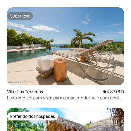
Superhost
Superhost
Vila ⋅ Las Terrenas
4,87 de uma a
4,87 (87)
Luxo incrível com vista para o mar, moderno e com equipe
completa
Preferido dos hóspedes
Preferido dos hóspedes