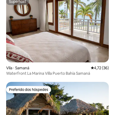
Superhost
Superhost
Vila ⋅ Samaná
4,72 de uma a
4,72 (36)
Waterfront La Marina Villa Puerto Bahía Samaná
Preferido dos hóspedes
Preferido dos hóspedes