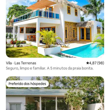
Vila ⋅ Las Terrenas
4,87 de uma a
4,87 (98)
Seguro, limpo e familiar. A 5 minutos da praia bonita.
Preferido dos hóspedes
Preferido dos hóspedes