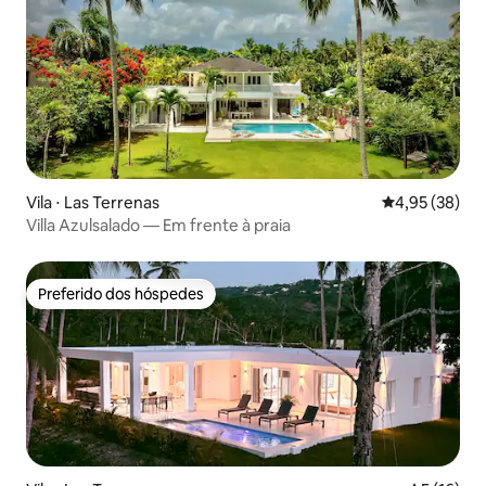
Vila ⋅ Las Terrenas
4,95 de uma a
4,95 (38)
Villa Azulsalado — Em frente à praia
Preferido dos hóspedes
Preferido dos hóspedes