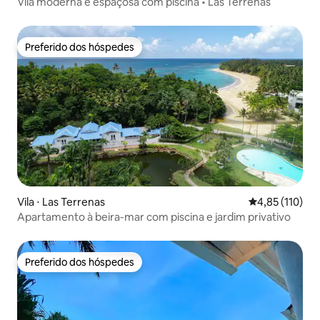
Vila moderna e espaçosa com piscina • Las Terrenas
Preferido dos hóspedes
Preferido dos hóspedes
Vila ⋅ Las Terrenas
4,85 de uma av
4,85 (110)
Apartamento à beira-mar com piscina e jardim privativo
Preferido dos hóspedes
Preferido dos hóspedes