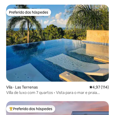
Preferido dos hóspedes
Preferido dos hóspedes
Vila ⋅ Las Terrenas
4,97 de uma av
4,97 (114)
Villa de luxo com 7 quartos • Vista para o mar e praia
privativa
Preferido dos hóspedes
Entre os melhores preferidos dos hóspedes