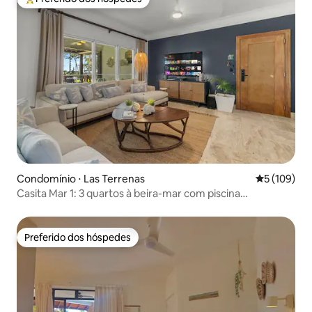
Entre os melhores preferidos dos hóspedes
Condomínio ⋅ Las Terrenas
5 de uma av
5 (109)
Casita Mar 1: 3 quartos à beira-mar com piscina
privada/churrasqueira!
Preferido dos hóspedes
Preferido dos hóspedes