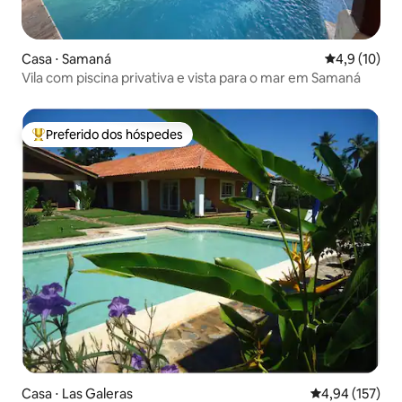
Casa ⋅ Samaná
4,9 de uma a
4,9 (10)
Vila com piscina privativa e vista para o mar em Samaná
Preferido dos hóspedes
Entre os melhores preferidos dos hóspedes
Casa ⋅ Las Galeras
4,94 de uma av
4,94 (157)