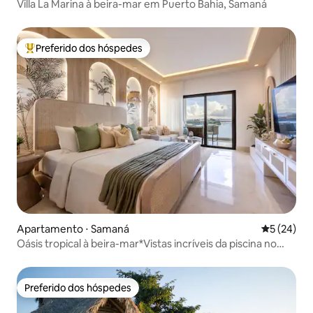
Villa La Marina à beira-mar em Puerto Bahia, Samaná
Preferido dos hóspedes
Entre os melhores preferidos dos hóspedes
Apartamento ⋅ Samaná
5 de uma a
5 (24)
Oásis tropical à beira-mar*Vistas incríveis da piscina no
terraço
Preferido dos hóspedes
Preferido dos hóspedes