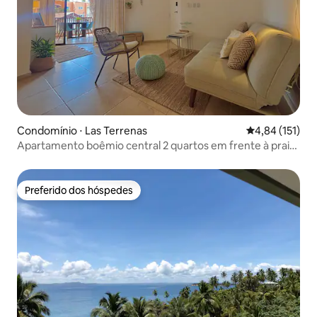
Condomínio ⋅ Las Terrenas
4,84 de uma av
4,84 (151)
Apartamento boêmio central 2 quartos em frente à praia
+ piscina
Preferido dos hóspedes
Preferido dos hóspedes