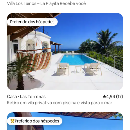
Villa Los Taínos – La Playita Recebe você
Preferido dos hóspedes
Preferido dos hóspedes
Casa ⋅ Las Terrenas
4,94 de uma a
4,94 (17)
Retiro em vila privativa com piscina e vista para o mar
Preferido dos hóspedes
Entre os melhores preferidos dos hóspedes