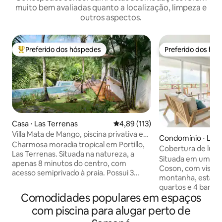
muito bem avaliadas quanto a localização, limpeza e
outros aspectos.
Preferido dos hóspedes
Preferido dos hó
Entre os melhores preferidos dos hóspedes
Preferido dos hó
Casa ⋅ Las Terrenas
4,89 de uma avaliação média de 
4,89 (113)
Villa Mata de Mango, piscina privativa em
Condomínio ⋅ Las 
Las Terrenas
Charmosa moradia tropical em Portillo,
Cobertura de luxo 
Las Terrenas. Situada na natureza, a
de Cosón
Situada em uma co
apenas 8 minutos do centro, com
Coson, com vista p
acesso semiprivado à praia. Possui 3
montanha, esta lu
quartos com ar-condicionado (incluindo
quartos e 4 banhe
uma casa de hóspedes), 3 banheiros,
Comodidades populares em espaços
até 8 hóspedes (m
uma cozinha com ilha e uma espaçosa
andares, com amp
com piscina para alugar perto de
sala de estar. Ao ar livre, desfrute de
privativos. Desfru
uma espetacular piscina de borda infinita