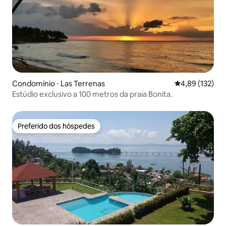
Condomínio ⋅ Las Terrenas
4,89 de uma av
4,89 (132)
Estúdio exclusivo a 100 metros da praia Bonita.
Preferido dos hóspedes
Preferido dos hóspedes