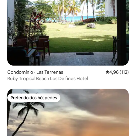
Condomínio ⋅ Las Terrenas
4,96 de uma av
4,96 (112)
Ruby Tropical Beach Los Delfines Hotel
Preferido dos hóspedes
Preferido dos hóspedes