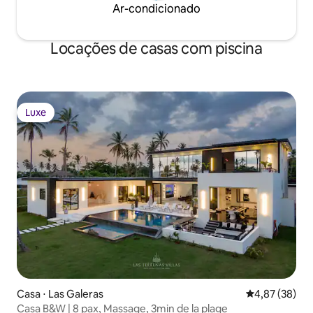
Ar-condicionado
Locações de casas com piscina
Luxe
Luxe
Casa ⋅ Las Galeras
4,87 de uma a
4,87 (38)
Casa B&W | 8 pax, Massage, 3min de la plage