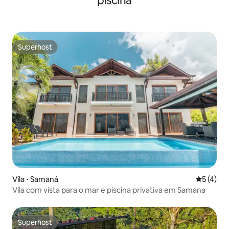
piscina
Superhost
Superhost
Vila ⋅ Samaná
5 de uma 
5 (4)
Vila com vista para o mar e piscina privativa em Samana
Superhost
Superhost