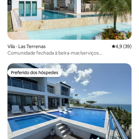
Vila ⋅ Las Terrenas
4,9 de uma a
4,9 (39)
Comunidade fechada à beira-mar/serviços
completos/Playa Bonita
Preferido dos hóspedes
Preferido dos hóspedes