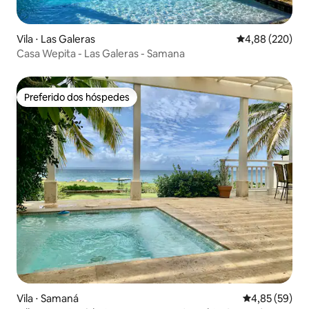
Vila ⋅ Las Galeras
4,88 de uma ava
4,88 (220)
Casa Wepita - Las Galeras - Samana
Preferido dos hóspedes
Preferido dos hóspedes
Vila ⋅ Samaná
4,85 de uma a
4,85 (59)