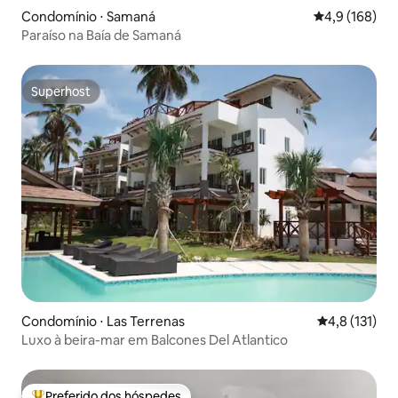
Condomínio ⋅ Samaná
4,9 de uma av
4,9 (168)
Paraíso na Baía de Samaná
Superhost
Superhost
Condomínio ⋅ Las Terrenas
4,8 de uma av
4,8 (131)
Luxo à beira-mar em Balcones Del Atlantico
Preferido dos hóspedes