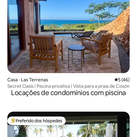
Casa ⋅ Las Terrenas
5 de uma a
5 (46)
Secret Oasis | Piscina privativa | Vista para a praia de Cosón
Locações de condomínios com piscina
Preferido dos hóspedes
Entre os melhores preferidos dos hóspedes