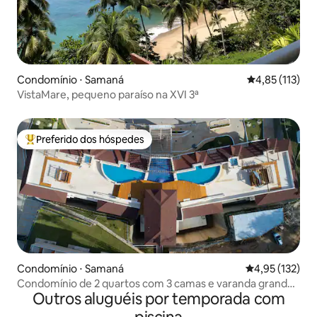
Condomínio ⋅ Samaná
4,85 de uma av
4,85 (113)
VistaMare, pequeno paraíso na XVI 3ª
Preferido dos hóspedes
Entre os melhores preferidos dos hóspedes
Condomínio ⋅ Samaná
4,95 de uma av
4,95 (132)
Condomínio de 2 quartos com 3 camas e varanda grande
Outros aluguéis por temporada com
com vista para o mar em Samaná