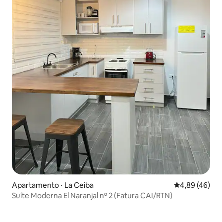
Apartamento ⋅ La Ceiba
4,89 de uma a
4,89 (46)
Suíte Moderna El Naranjal nº 2 (Fatura CAI/RTN)