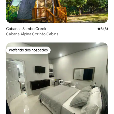
Cabana ⋅ Sambo Creek
5 de uma 
5 (5)
Cabana Alpina Corinto Cabins
Preferido dos hóspedes
Preferido dos hóspedes