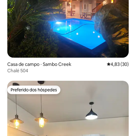
Casa de campo ⋅ Sambo Creek
4,83 de uma a
4,83 (30)
Chalé 504
Preferido dos hóspedes
Preferido dos hóspedes