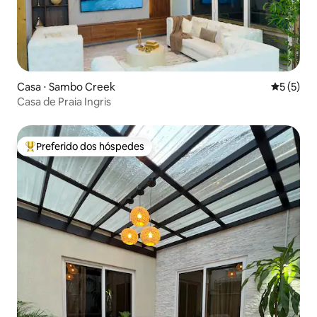
Casa ⋅ Sambo Creek
5 de uma 
5 (5)
Casa de Praia Ingris
Preferido dos hóspedes
Entre os melhores preferidos dos hóspedes