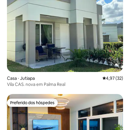
Casa ⋅ Jutiapa
4,97 de uma a
4,97 (32)
Vila CAS. nova em Palma Real
Preferido dos hóspedes
Preferido dos hóspedes