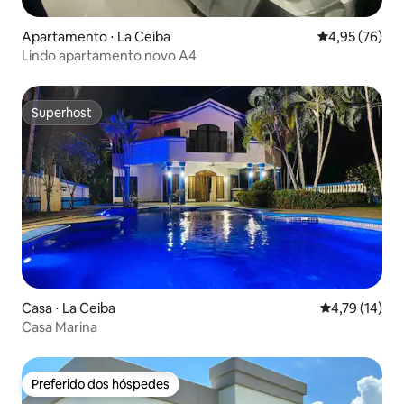
Apartamento ⋅ La Ceiba
4,95 de uma a
4,95 (76)
Lindo apartamento novo A4
Superhost
Superhost
Casa ⋅ La Ceiba
4,79 de uma a
4,79 (14)
Casa Marina
Preferido dos hóspedes
Preferido dos hóspedes