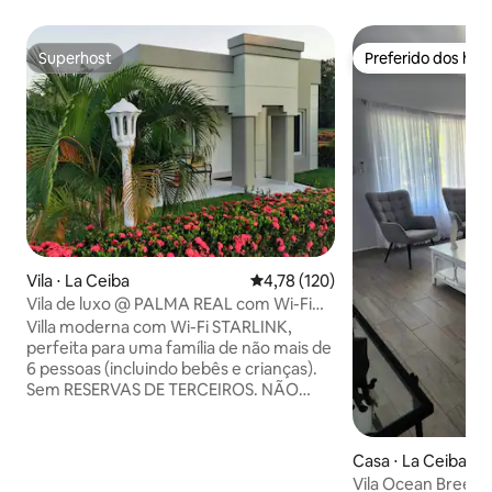
Superhost
Preferido dos hó
Superhost
Preferido dos hó
Vila ⋅ La Ceiba
4,78 de uma avaliação média de 
4,78 (120)
Vila de luxo @ PALMA REAL com Wi-Fi
Starlink
Villa moderna com Wi-Fi STARLINK,
perfeita para uma família de não mais de
6 pessoas (incluindo bebês e crianças).
Sem RESERVAS DE TERCEIROS. NÃO
RESERVE SE NÃO ESTIVER VIAJANDO.
NÃO SÃO PERMITIDOS ANIMAIS DE
ESTIMAÇÃO. NÃO SÃO PERMITIDAS
Casa ⋅ La Ceiba
BICICLETAS. Comunidade totalmente
Vila Ocean Breeze