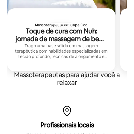
Massoterapeuta em Cape Cod
Toque de cura com Nuh:
jornada de massagem de bem-
estar
Trago uma base sólida em massagem
Ma
terapêutica com habilidades especializadas em
tecido profundo, técnicas de alongamento e
massagem sueca, combinando precisão técnica
com uma presença calmante.
Massoterapeutas para ajudar você a
relaxar
Profissionais locais