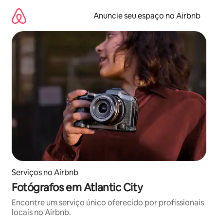
Pular
para
Anuncie seu espaço no Airbnb
o
conteúdo
Serviços no Airbnb
Fotógrafos em Atlantic City
Encontre um serviço único oferecido por profissionais
locais no Airbnb.