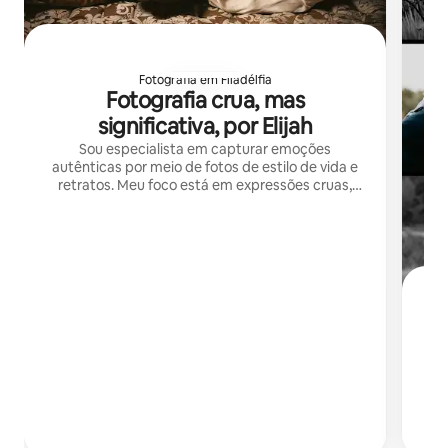
Fotografia em Filadélfia
Fotografia crua, mas
significativa, por Elijah
Sou especialista em capturar emoções
autênticas por meio de fotos de estilo de vida e
retratos. Meu foco está em expressões cruas,
conexões significativas e histórias de luz natural.
F
So