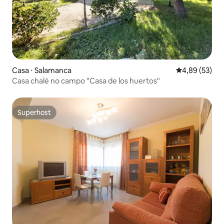
Casa ⋅ Salamanca
4,89 de uma a
4,89 (53)
Casa chalé no campo "Casa de los huertos"
Superhost
Superhost