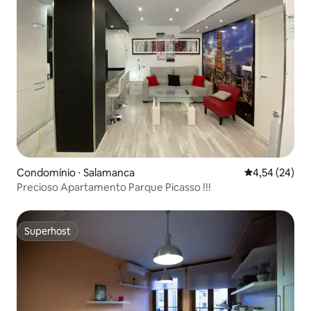
Condomínio ⋅ Salamanca
4,54 de uma a
4,54 (24)
Precioso Apartamento Parque Picasso !!!
Superhost
Superhost