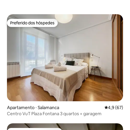
Preferido dos hóspedes
Preferido dos hóspedes
Apartamento ⋅ Salamanca
4,9 de uma a
4,9 (67)
Centro VuT Plaza Fontana 3 quartos + garagem