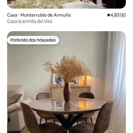
Casa ⋅ Monterrubio de Armuña
4,83 de uma 
4,83 (6)
Casa la ermita del Viso
Preferido dos hóspedes
Preferido dos hóspedes