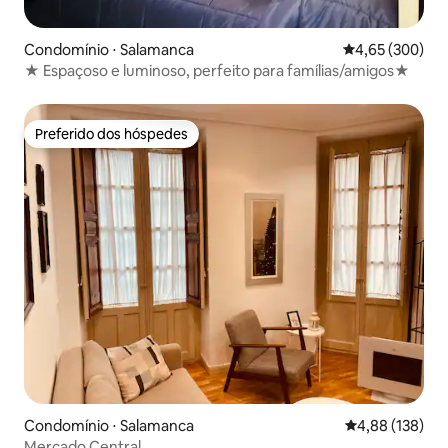
Condomínio ⋅ Salamanca
4,65 de uma ava
4,65 (300)
★ Espaçoso e luminoso, perfeito para famílias/amigos★
Preferido dos hóspedes
Preferido dos hóspedes
Condomínio ⋅ Salamanca
4,88 de uma av
4,88 (138)
Mercado Central