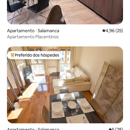
Apartamento ⋅ Salamanca
4,96 de uma a
4,96 (25)
Apartamento Placentinos
Preferido dos hóspedes
Entre os melhores preferidos dos hóspedes
Apartamento ⋅ Salamanca
5 de uma a
5 (78)