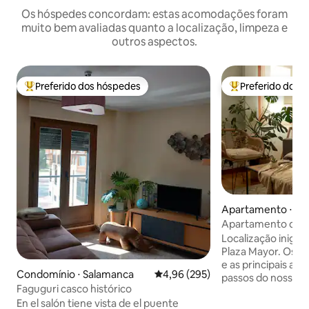
Os hóspedes concordam: estas acomodações foram
muito bem avaliadas quanto a localização, limpeza e
outros aspectos.
Preferido dos hóspedes
Preferido dos 
Entre os melhores preferidos dos hóspedes
Entre os melhore
Apartamento ⋅ Sa
Apartamento de 2
no centro
Localização inigua
Plaza Mayor. Os m
e as principais at
Condomínio ⋅ Salamanca
4,96 de uma avaliação média de 
4,96 (295)
passos do nosso a
Faguguri casco histórico
2 casais, uma famí
En el salón tiene vista de el puente
grupo de amigos. De viajantes para