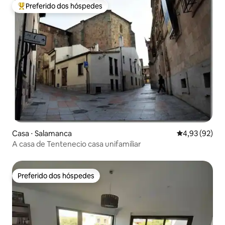
Preferido dos hóspedes
Entre os melhores preferidos dos hóspedes
Casa ⋅ Salamanca
4,93 de uma a
4,93 (92)
A casa de Tentenecio casa unifamiliar
Preferido dos hóspedes
Preferido dos hóspedes