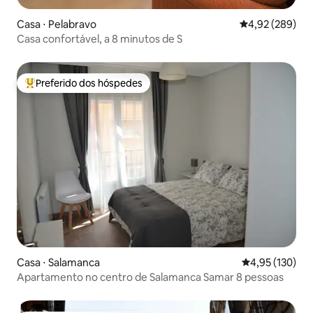
Casa ⋅ Pelabravo
4,92 de uma ava
4,92 (289)
Casa confortável, a 8 minutos de S
Preferido dos hóspedes
Entre os melhores preferidos dos hóspedes
Casa ⋅ Salamanca
4,95 de uma av
4,95 (130)
Apartamento no centro de Salamanca Samar 8 pessoas