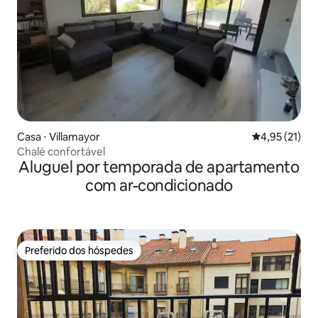
Casa ⋅ Villamayor
4,95 de uma a
4,95 (21)
Chalé confortável
Aluguel por temporada de apartamento
com ar-condicionado
Preferido dos hóspedes
Preferido dos hóspedes