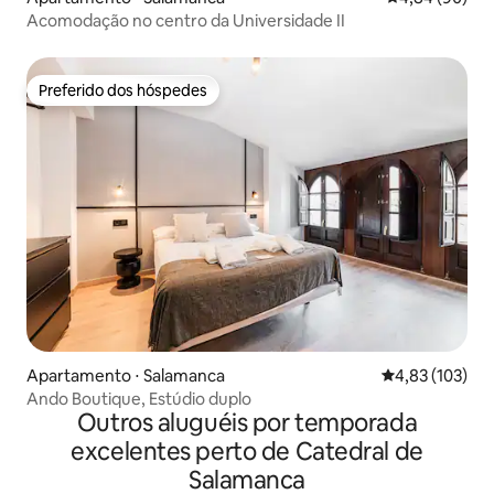
Acomodação no centro da Universidade II
Preferido dos hóspedes
Preferido dos hóspedes
Apartamento ⋅ Salamanca
4,83 de uma av
4,83 (103)
Ando Boutique, Estúdio duplo
Outros aluguéis por temporada
excelentes perto de Catedral de
Salamanca