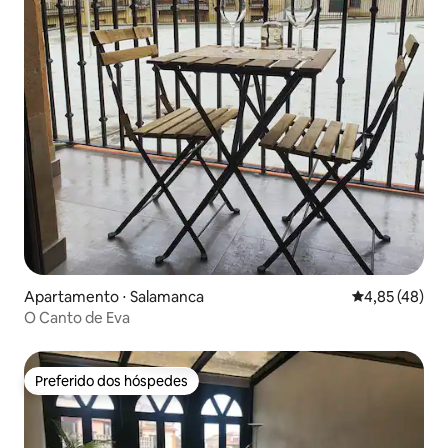
Apartamento ⋅ Salamanca
4,85 de uma a
4,85 (48)
O Canto de Eva
Preferido dos hóspedes
Preferido dos hóspedes