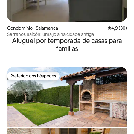
Condomínio ⋅ Salamanca
4,9 de uma a
4,9 (30)
Serranos Balcón: uma joia na cidade antiga
Aluguel por temporada de casas para
famílias
Preferido dos hóspedes
Preferido dos hóspedes