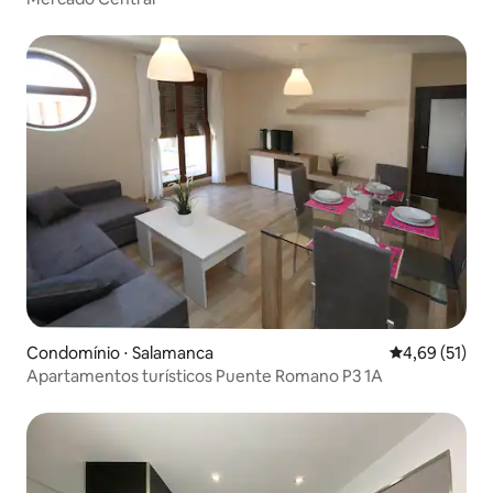
Condomínio ⋅ Salamanca
4,69 de uma a
4,69 (51)
Apartamentos turísticos Puente Romano P3 1A