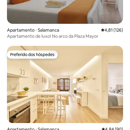
Apartamento ⋅ Salamanca
4,81 de uma av
4,81 (126)
Apartamento de luxo! No arco da Plaza Mayor
Preferido dos hóspedes
Preferido dos hóspedes
Apartamento ⋅ Salamanca
4,84 de uma av
4,84 (90)