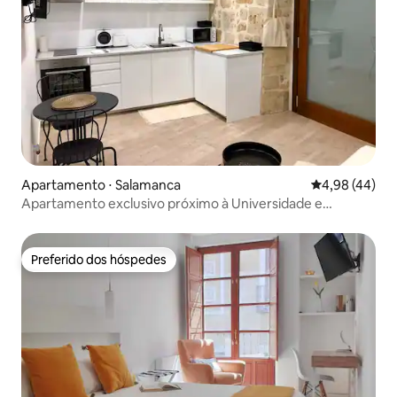
Apartamento ⋅ Salamanca
4,98 de uma a
4,98 (44)
Apartamento exclusivo próximo à Universidade e
Catedral
Preferido dos hóspedes
Preferido dos hóspedes