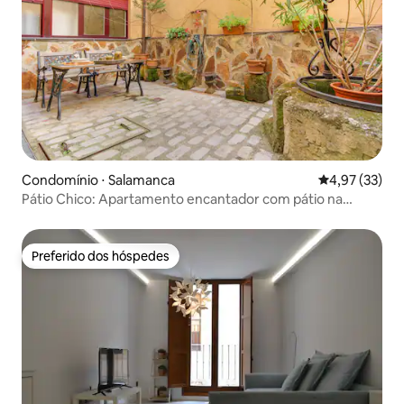
Condomínio ⋅ Salamanca
4,97 de uma a
4,97 (33)
Pátio Chico: Apartamento encantador com pátio na
cidade velha
Preferido dos hóspedes
Preferido dos hóspedes