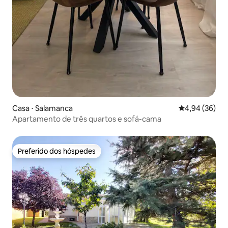
Casa ⋅ Salamanca
4,94 de uma a
4,94 (36)
Apartamento de três quartos e sofá-cama
Preferido dos hóspedes
Preferido dos hóspedes