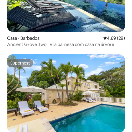
Casa ⋅ Barbados
4,69 de uma a
4,69 (29)
Ancient Grove Two | Vila balinesa com casa na árvore
Superhost
Superhost