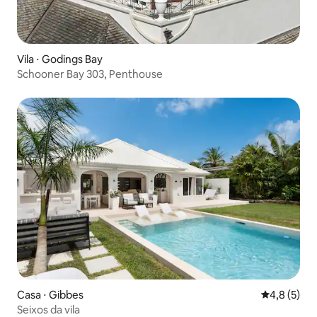
Vila ⋅ Godings Bay
Schooner Bay 303, Penthouse
Casa ⋅ Gibbes
4,8 de uma 
4,8 (5)
Seixos da vila