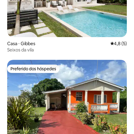
Casa ⋅ Gibbes
4,8 de uma 
4,8 (5)
Seixos da vila
Preferido dos hóspedes
Preferido dos hóspedes