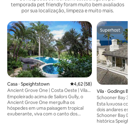
temporada pet friendly foram muito bem avaliados
por sua localização, limpeza e muito mais.
Superhost
Superhost
Casa ⋅ Speightstown
4,62 de uma avaliação média de
4,62 (58)
Ancient Grove One | Costa Oeste | Vila
Vila ⋅ Godings Bay
com casa na árvore
Empoleirado acima de Sailors Gully, o
Schooner Bay 303
Ancient Grove One mergulha os
Esta luxuosa cobe
hóspedes em uma paisagem tropical
dois andares está 
exuberante, viva com o canto dos
Schooner Bay Dev
pássaros e vistas deslumbrantes para o
histórica Speights
mar. A vila inclui uma suíte master king
de baixa densida
com chuveiro semi-externo, dois
andares, a unidade