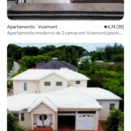
Apartamento ⋅ Vuemont
4,74 de uma a
4,74 (35)
Apartamento moderno de 2 camas em Vuemont/piscina
de borda infinita