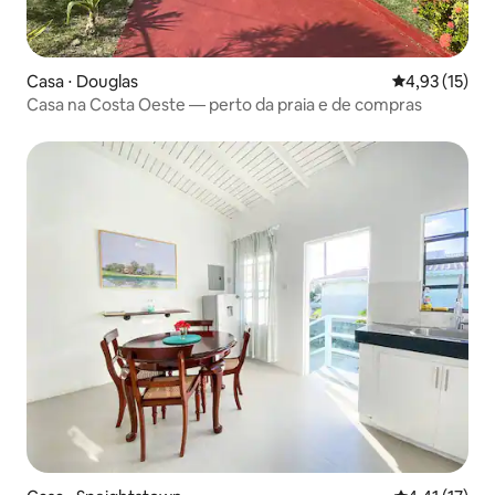
Casa ⋅ Douglas
4,93 de uma a
4,93 (15)
Casa na Costa Oeste — perto da praia e de compras