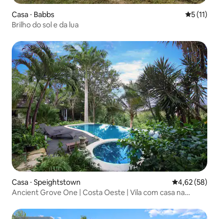
Casa ⋅ Babbs
5 de uma a
5 (11)
Brilho do sol e da lua
Casa ⋅ Speightstown
4,62 de uma a
4,62 (58)
Ancient Grove One | Costa Oeste | Vila com casa na
árvore