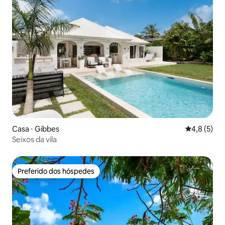
Casa ⋅ Gibbes
4,8 de uma 
4,8 (5)
Seixos da vila
Preferido dos hóspedes
Preferido dos hóspedes