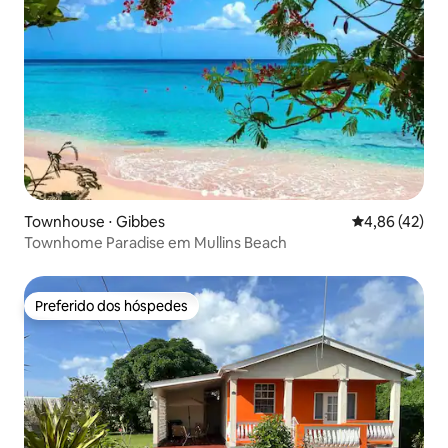
Townhouse ⋅ Gibbes
4,86 de uma a
4,86 (42)
Townhome Paradise em Mullins Beach
Preferido dos hóspedes
Preferido dos hóspedes