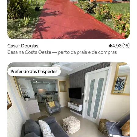
Casa ⋅ Douglas
4,93 de uma a
4,93 (15)
Casa na Costa Oeste — perto da praia e de compras
Preferido dos hóspedes
Preferido dos hóspedes