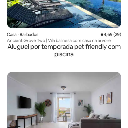
Casa ⋅ Barbados
4,69 de uma a
4,69 (29)
Ancient Grove Two | Vila balinesa com casa na árvore
Aluguel por temporada pet friendly com
piscina