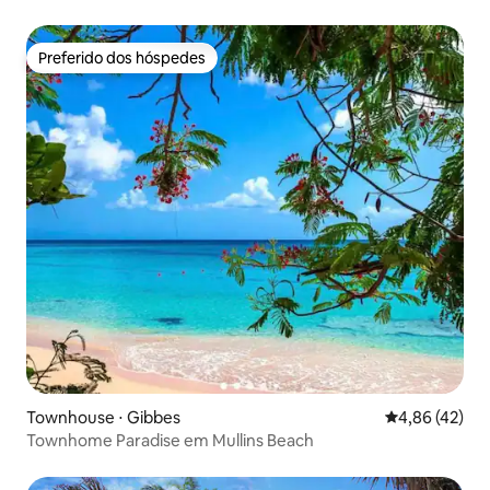
Preferido dos hóspedes
Preferido dos hóspedes
Townhouse ⋅ Gibbes
4,86 de uma a
4,86 (42)
Townhome Paradise em Mullins Beach