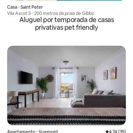
Casa ⋅ Saint Peter
Vila Ascot 3 - 200 metros da praia de Gibbs
Aluguel por temporada de casas
privativas pet friendly
Apartamento ⋅ Vuemont
4,74 de uma a
4,74 (35)