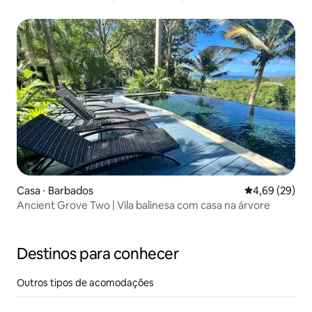
árvore
Casa ⋅ Barbados
4,69 de uma a
4,69 (29)
Ancient Grove Two | Vila balinesa com casa na árvore
Destinos para conhecer
Outros tipos de acomodações