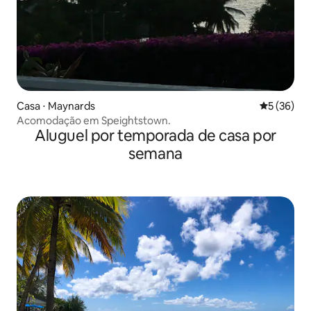
Casa ⋅ Maynards
5 de uma a
5 (36)
Acomodação em Speightstown.
Aluguel por temporada de casa por
semana