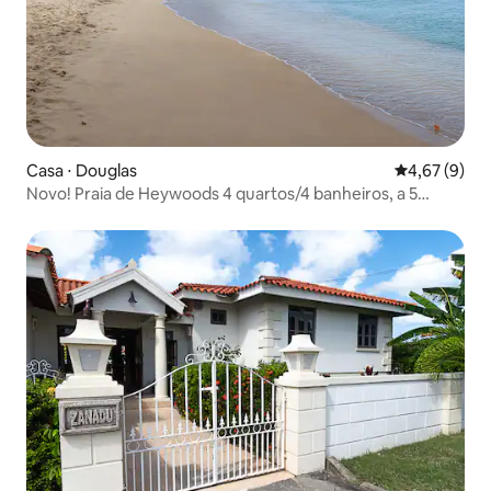
Casa ⋅ Douglas
4,67 de uma 
4,67 (9)
Novo! Praia de Heywoods 4 quartos/4 banheiros, a 5
minutos da praia!