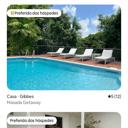
Preferido dos hóspedes
Entre os melhores preferidos dos hóspedes
Casa ⋅ Gibbes
5 de uma a
5 (12)
Masada Getaway
Preferido dos hóspedes
Preferido dos hóspedes