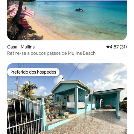
Casa ⋅ Mullins
4,87 de uma a
4,87 (31)
Retire-se a poucos passos de Mullins Beach
Preferido dos hóspedes
Preferido dos hóspedes