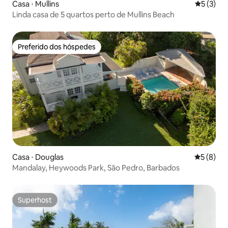
Casa ⋅ Mullins
5 de uma 
5 (3)
Linda casa de 5 quartos perto de Mullins Beach
Preferido dos hóspedes
Preferido dos hóspedes
Casa ⋅ Douglas
5 de uma 
5 (8)
Mandalay, Heywoods Park, São Pedro, Barbados
Superhost
Superhost