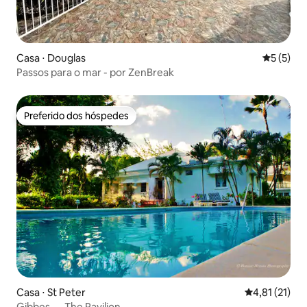
Casa ⋅ Douglas
5 de uma 
5 (5)
Passos para o mar - por ZenBreak
Preferido dos hóspedes
Preferido dos hóspedes
Casa ⋅ St Peter
4,81 de uma a
4,81 (21)
Gibbes — The Pavilion