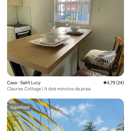
Casa ⋅ Saint Lucy
4,79 de uma a
4,79 (24)
Claurise Cottage | A dois minutos da praia
Superhost
Superhost