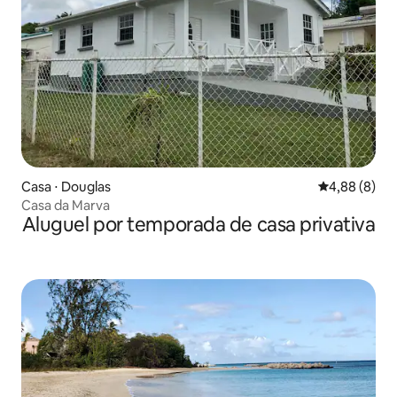
Casa ⋅ Douglas
4,88 de uma 
4,88 (8)
Casa da Marva
Aluguel por temporada de casa privativa