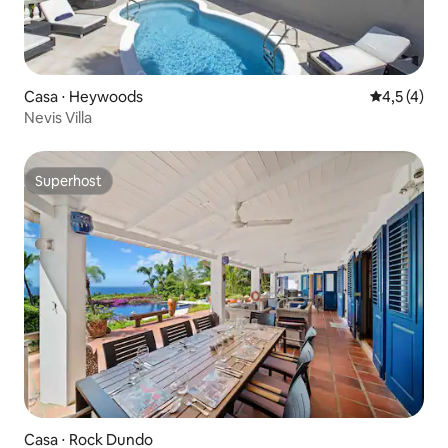
Casa ⋅ Heywoods
4,5 de uma 
4,5 (4)
Nevis Villa
Superhost
Superhost
Casa ⋅ Rock Dundo