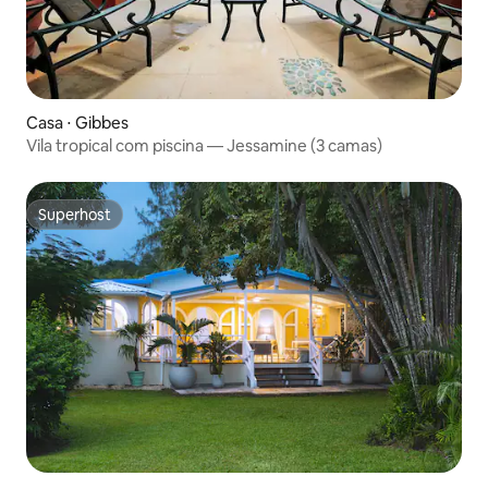
Casa ⋅ Gibbes
Vila tropical com piscina — Jessamine (3 camas)
Superhost
Superhost