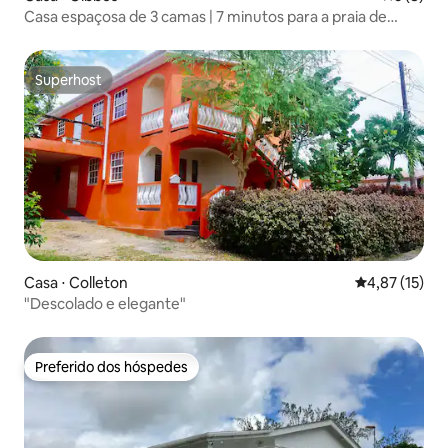
Casa espaçosa de 3 camas | 7 minutos para a praia de
Gibbs
Superhost
Superhost
Casa ⋅ Colleton
4,87 de uma a
4,87 (15)
"Descolado e elegante"
Preferido dos hóspedes
Preferido dos hóspedes