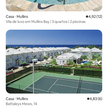
Casa ⋅ Mullins
4,92 de uma a
4,92 (12)
Vila de luxo em Mullins Bay | 3 quartos | 2 piscinas
Casa ⋅ Mullins
4,83 de uma 
4,83 (6)
Battaleys Mews, 14