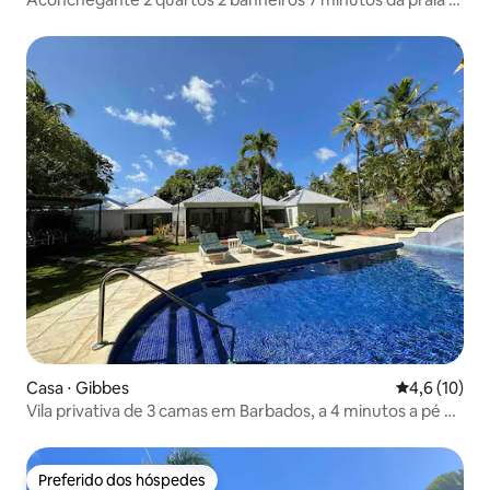
da cidade
Casa ⋅ Gibbes
4,6 de uma a
4,6 (10)
Vila privativa de 3 camas em Barbados, a 4 minutos a pé da
praia
Preferido dos hóspedes
Preferido dos hóspedes