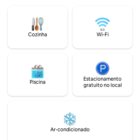
caminhar até a vila de pescadores Six
popular Praia de M
Mens, onde o peixe fresco está à venda,
esportes aquáticos
lojas de rum locais, bares e pontos de
Nosso terceiro q
comida, bem como restaurante Fish Pot.
banheiro privativ
Em Speightstown, há supermercados,
edifício principal
bares e restaurantes. Holetown fica a 20
própria entrada pe
Cozinha
Wi-Fi
minutos de distância.
adequado para cr
Estacionamento
Piscina
gratuito no local
Ar-condicionado