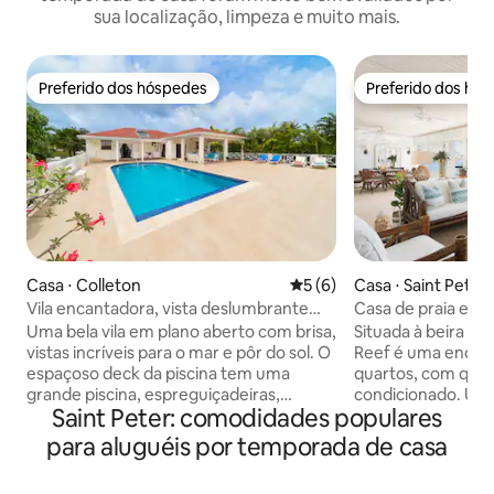
sua localização, limpeza e muito mais.
Preferido dos hóspedes
Preferido dos hó
Preferido dos hóspedes
Preferido dos hó
Casa ⋅ Colleton
5 de uma avaliação média d
5 (6)
Casa ⋅ Saint Peter
Vila encantadora, vista deslumbrante
Casa de praia em 
para o mar
Uma bela vila em plano aberto com brisa,
Situada à beira das
vistas incríveis para o mar e pôr do sol. O
Reef é uma encant
espaçoso deck da piscina tem uma
quartos, com quar
grande piscina, espreguiçadeiras,
condicionado. Uma
Saint Peter: comodidades populares
churrasqueira, bar e vida ao ar livre. Há
se abre para um b
um gazebo isolado com rede no jardim e
área de jantar e e
para aluguéis por temporada de casa
um portão dos fundos se abre para um
panorâmicas para 
caminho que leva à praia. Você pode
espreguiçadeiras.