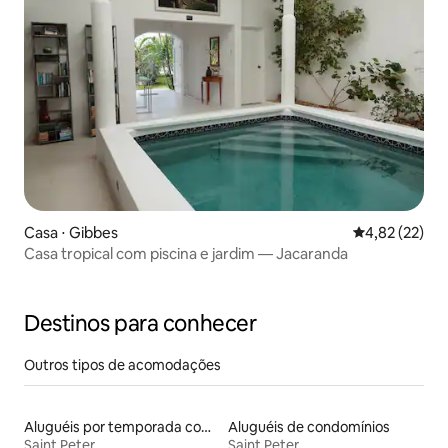
Casa ⋅ Gibbes
4,82 de uma a
4,82 (22)
Casa tropical com piscina e jardim — Jacaranda
Destinos para conhecer
Outros tipos de acomodações
Aluguéis por temporada com acesso à praia
Aluguéis de condomínios
Saint Peter
Saint Peter