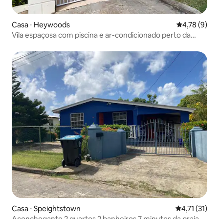
Casa ⋅ Heywoods
4,78 de uma 
4,78 (9)
Vila espaçosa com piscina e ar-condicionado perto da
praia
Casa ⋅ Speightstown
4,71 de uma a
4,71 (31)
Aconchegante 2 quartos 2 banheiros 7 minutos da praia e