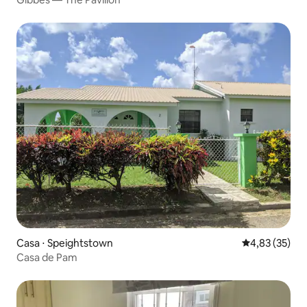
Casa ⋅ Speightstown
4,83 de uma a
4,83 (35)
Casa de Pam