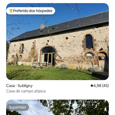
Preferido dos hóspedes
Entre os melhores preferidos dos hóspedes
Casa ⋅ Subligny
4,98 de uma a
4,98 (45)
Casa de campo atípica
Superhost
Superhost