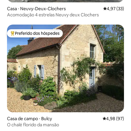
Casa ⋅ Neuvy-Deux-Clochers
4,97 de uma a
4,97 (33)
Acomodação 4 estrelas Neuvy deux Clochers
Preferido dos hóspedes
Entre os melhores preferidos dos hóspedes
Casa de campo ⋅ Bulcy
4,98 de uma a
4,98 (97)
O chalé florido da mansão