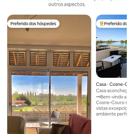
outros aspectos.
Preferido dos hóspedes
Preferido dos 
Preferido dos hóspedes
Entre os melhore
Casa ⋅ Cosne-Cour
Casa aconchegante
Loire perto de Sa
🗝️Bem-vindo a es
Cosne-Cours-sur-
vistas excepcionai
ambiente perfeito
relaxante, cercado
vinhedos e patrimô
Desfrute de uma