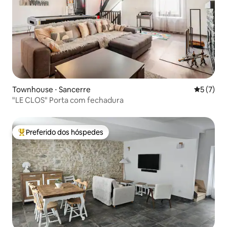
Townhouse ⋅ Sancerre
5 de uma 
5 (7)
"LE CLOS" Porta com fechadura
Preferido dos hóspedes
Entre os melhores preferidos dos hóspedes