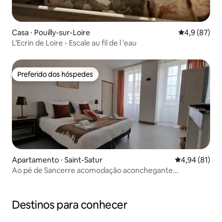
Casa ⋅ Pouilly-sur-Loire
4,9 de uma a
4,9 (87)
L’Ecrin de Loire - Escale au fil de l 'eau
Preferido dos hóspedes
Preferido dos hóspedes
Apartamento ⋅ Saint-Satur
4,94 de uma a
4,94 (81)
Ao pé de Sancerre acomodação aconchegante
totalmente equipada
Destinos para conhecer