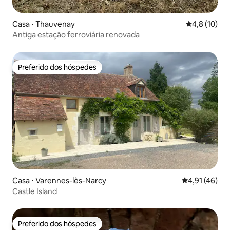
Casa ⋅ Thauvenay
4,8 de uma a
4,8 (10)
Antiga estação ferroviária renovada
Preferido dos hóspedes
Preferido dos hóspedes
Casa ⋅ Varennes-lès-Narcy
4,91 de uma a
4,91 (46)
Castle Island
Preferido dos hóspedes
Preferido dos hóspedes