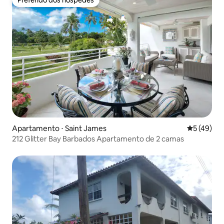
Preferido dos hóspedes
Preferido dos hóspedes
Apartamento ⋅ Saint James
5 de uma a
5 (49)
212 Glitter Bay Barbados Apartamento de 2 camas