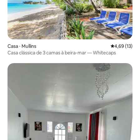
Casa ⋅ Mullins
4,69 de uma a
4,69 (13)
Casa clássica de 3 camas à beira-mar — Whitecaps