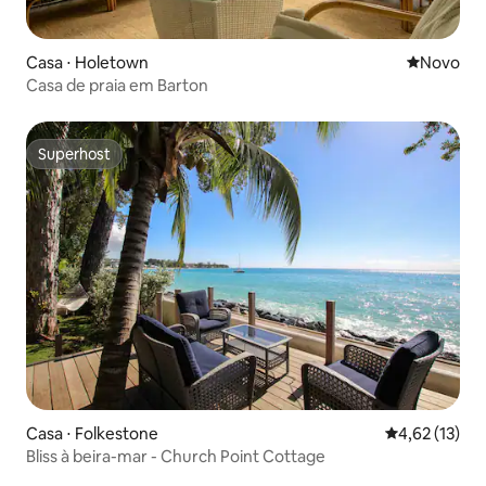
Casa ⋅ Holetown
Novo lugar
Novo
Casa de praia em Barton
Superhost
Superhost
Casa ⋅ Folkestone
4,62 de uma a
4,62 (13)
Bliss à beira-mar - Church Point Cottage