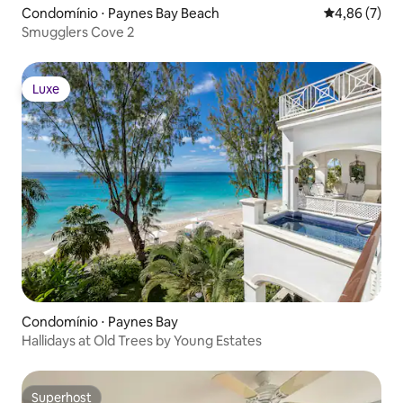
Condomínio ⋅ Paynes Bay Beach
4,86 de uma 
4,86 (7)
Smugglers Cove 2
Luxe
Luxe
Condomínio ⋅ Paynes Bay
Hallidays at Old Trees by Young Estates
Superhost