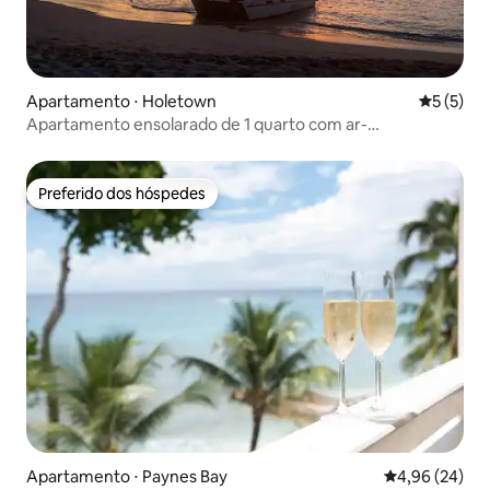
Apartamento ⋅ Holetown
5 de uma 
5 (5)
Apartamento ensolarado de 1 quarto com ar-
condicionado em Holetown, perto da praia
Preferido dos hóspedes
Preferido dos hóspedes
Apartamento ⋅ Paynes Bay
4,96 de uma a
4,96 (24)