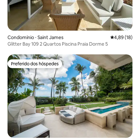
Condomínio ⋅ Saint James
4,89 de uma a
4,89 (18)
Glitter Bay 109 2 Quartos Piscina Praia Dorme 5
Preferido dos hóspedes
Preferido dos hóspedes