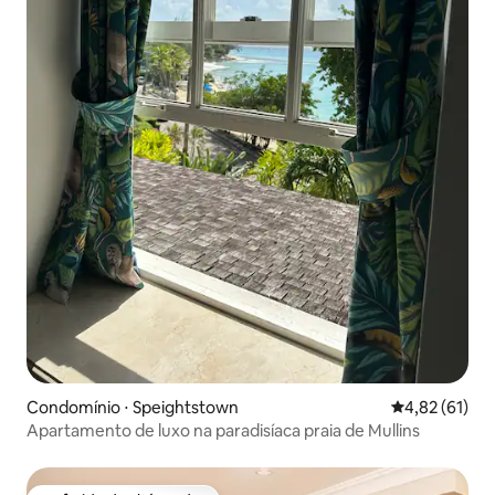
Condomínio ⋅ Speightstown
4,82 de uma a
4,82 (61)
Apartamento de luxo na paradisíaca praia de Mullins