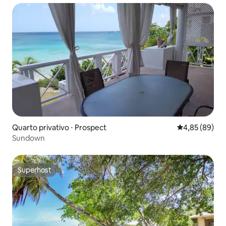
Quarto privativo ⋅ Prospect
4,85 de uma a
4,85 (89)
Sundown
Superhost
Superhost