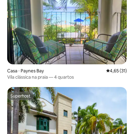
Casa ⋅ Paynes Bay
4,65 de uma a
4,65 (31)
Vila clássica na praia — 4 quartos
Superhost
Superhost