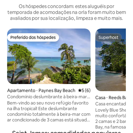
Os hóspedes concordam: estes aluguéis por
temporada de acomodações na orla foram muito bem
avaliados por sua localização, limpeza e muito mais.
Preferido dos hóspedes
Superhost
Preferido dos hóspedes
Superhost
Apartamento ⋅ Paynes Bay Beach
5 de uma avaliação média d
5 (6)
Condomínio deslumbrante à beira-mar
Casa ⋅ Reeds Bay
na baía de Payne
Bem-vindo ao seu novo refúgio favorito
Casa encantadora 
na ilha tropical! Este deslumbrante
fantástica
Lovely Blue Shells
condomínio totalmente à beira-mar com
muito confortáve
ar condicionado de 3 camas está situado
2 camas e 2 banhei
em uma posição de canto privilegiada
Bay, na famosa Pl
com vistas infinitas para a praia de Payne
Barbados. Há uma