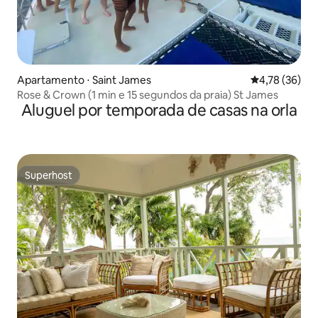
Apartamento ⋅ Saint James
4,78 de uma a
4,78 (36)
Rose & Crown (1 min e 15 segundos da praia) St James
Aluguel por temporada de casas na orla
Superhost
Superhost