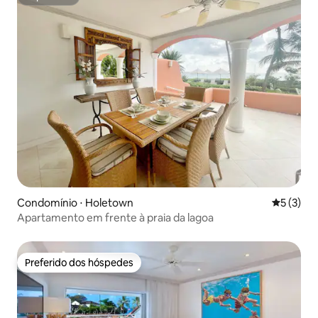
Superhost
Condomínio ⋅ Holetown
5 de uma 
5 (3)
Apartamento em frente à praia da lagoa
Preferido dos hóspedes
Preferido dos hóspedes