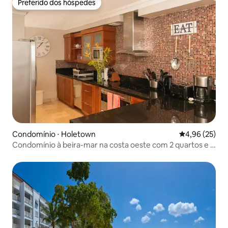
Preferido dos hóspedes
Preferido dos hóspedes
Condomínio ⋅ Holetown
4,96 de uma a
4,96 (25)
Condomínio à beira-mar na costa oeste com 2 quartos e 2
banheiros.