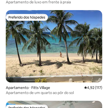
Apartamento de luxo em frente à praia
Preferido dos hóspedes
Preferido dos hóspedes
Apartamento ⋅ Fitts Village
4,92 de uma av
4,92 (117)
Apartamento de um quarto ao pôr do sol