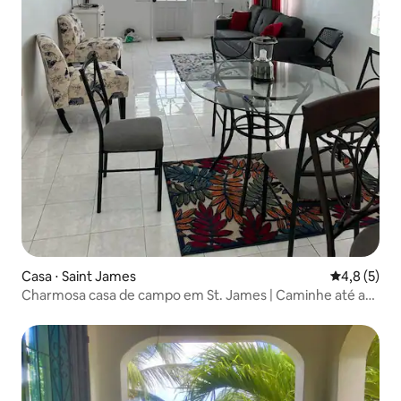
Casa ⋅ Saint James
4,8 de uma 
4,8 (5)
Charmosa casa de campo em St. James | Caminhe até a
praia |