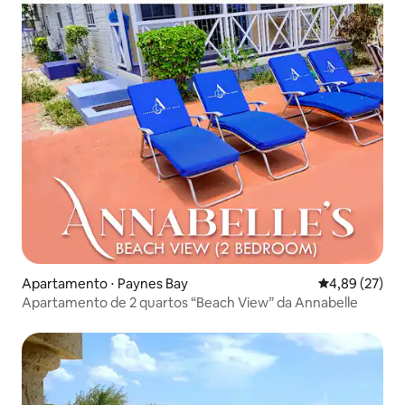
Apartamento ⋅ Paynes Bay
4,89 de uma a
4,89 (27)
Apartamento de 2 quartos “Beach View” da Annabelle