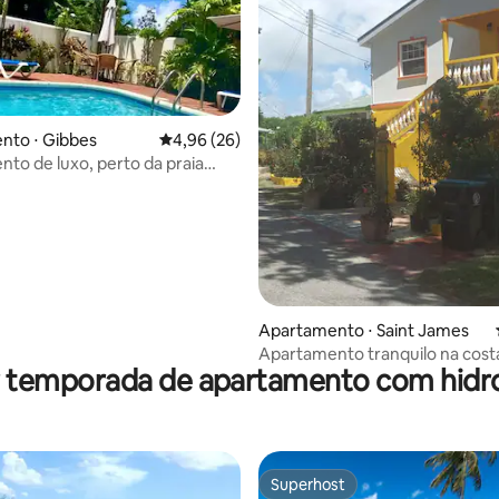
nto ⋅ Gibbes
4,96 de uma avaliação média de 5, 26 avalia
4,96 (26)
média de 5, 35 avaliações
to de luxo, perto da praia
na e vista para o mar
Apartamento ⋅ Saint James
Apartamento tranquilo na cost
r temporada de apartamento com hi
Superhost
Superhost