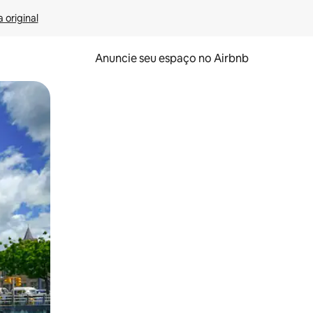
 original
Anuncie seu espaço no Airbnb
 deslizando o dedo na tela.