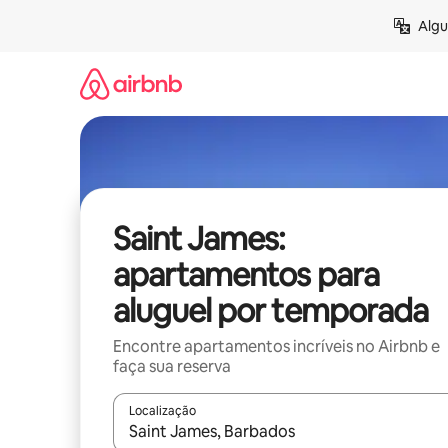
Pular
Algu
para
o
conteúdo
Saint James:
apartamentos para
aluguel por temporada
Encontre apartamentos incríveis no Airbnb e
faça sua reserva
Localização
Quando os resultados estiverem disponíveis, expl