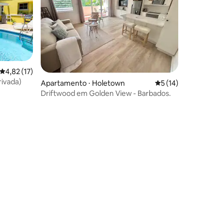
4,82 de uma avaliação média de 5, 17 avaliações
4,82 (17)
rivada)
ções
Apartamento ⋅ Holetown
5 de uma avaliação
5 (14)
Driftwood em Golden View - Barbados.