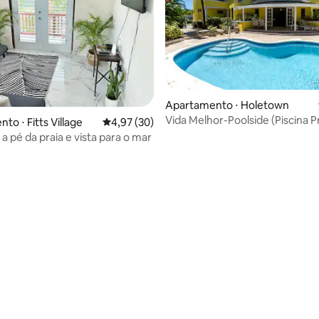
Apartamento ⋅ Holetown
Vida Melhor-Poolside (Piscina P
to ⋅ Fitts Village
4,97 de uma avaliação média de 5, 30 avalia
4,97 (30)
a pé da praia e vista para o mar