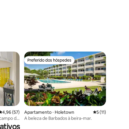
Preferido dos hóspedes
Preferido dos hóspedes
4,96 de uma avaliação média de 5, 57 avaliações
4,96 (57)
Apartamento ⋅ Holetown
5 de uma avaliação
5 (11)
ções
 campo de
A beleza de Barbados à beira-mar.
ativos