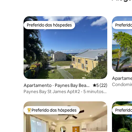
Preferido dos hóspedes
Preferid
Preferido dos hóspedes
Preferid
Apartame
Condomín
Apartamento ⋅ Paynes Bay Beac
5 de uma avaliação 
5 (22)
na baía d
h
Paynes Bay St James Apt#2 - 5 minutos a
pé do mar!
Preferido dos hóspedes
Preferid
Entre os melhores preferidos dos hóspedes
Preferid