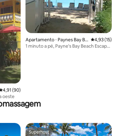
ções
Apartamento ⋅ Paynes Bay Be
4,93 de uma avaliação
4,93 (15)
ach
1 minuto a pé, Payne's Bay Beach Escape,
estacionamento gratuito
4,91 de uma avaliação média de 5, 90 avaliações
4,91 (90)
a oeste
dromassagem
Superhost
Superhost