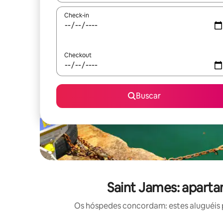
Check-in
Checkout
Buscar
Saint James: apart
Os hóspedes concordam: estes aluguéis 