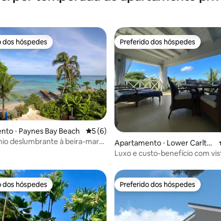
o dos hóspedes
Preferido dos hóspedes
o dos hóspedes
Preferido dos hóspedes
nto ⋅ Paynes Bay Beach
5 de uma avaliação média de 5, 6 avalia
5 (6)
io deslumbrante à beira-mar
média de 5, 22 avaliações
Apartamento ⋅ Lower Carlto
e Payne
n
Luxo e custo-benefício com vis
deslumbrantes para o mar
o dos hóspedes
Preferido dos hóspedes
o dos hóspedes
Preferido dos hóspedes