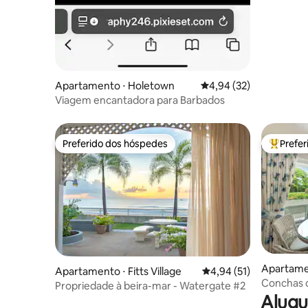
Apartamento ⋅ Holetown
4,94 de uma avaliação 
4,94 (32)
Viagem encantadora para Barbados
Preferido dos hóspedes
Prefe
Preferido dos hóspedes
Entre os
Apartame
Apartamento ⋅ Fitts Village
4,94 de uma avaliação 
4,94 (51)
Conchas 
Propriedade à beira-mar - Watergate #2
Alugu