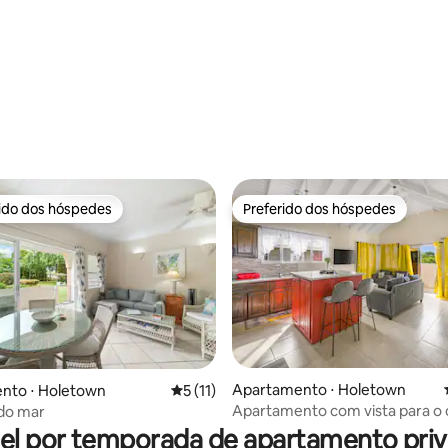
média de 5, 32 avaliações
rido dos hóspedes
Preferido dos hóspedes
 melhores preferidos dos hóspedes
Preferido dos hóspedes
Apartamento ⋅ Holetown
nto ⋅ Holetown
5 de uma avaliação média de 5, 11 avalia
5 (11)
média de 5, 51 avaliações
Apartamento com vista para o
do mar
golfe
el por temporada de apartamento priv