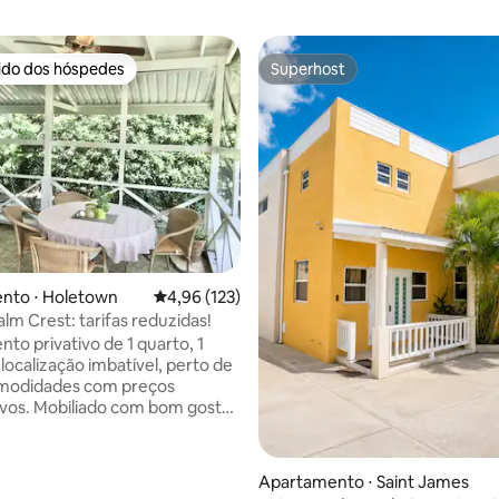
rido dos hóspedes
Superhost
 melhores preferidos dos hóspedes
Superhost
média de 5, 12 avaliações
nto ⋅ Holetown
4,96 de uma avaliação média de 5, 123 avalia
4,96 (123)
lm Crest: tarifas reduzidas!
to privativo de 1 quarto, 1
localização imbatível, perto de
omodidades com preços
vos. Mobiliado com bom gosto,
 atualizado, câmeras de
 e iluminação, pátio com telas
telas de insetos), totalmente
Apartamento ⋅ Saint James
 dentro de um bairro de luxo na