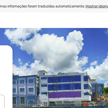
mas informações foram traduzidas automaticamente. 
Mostrar idioma
ore-os usando as seta para cima e para baixo do teclado ou tocando e