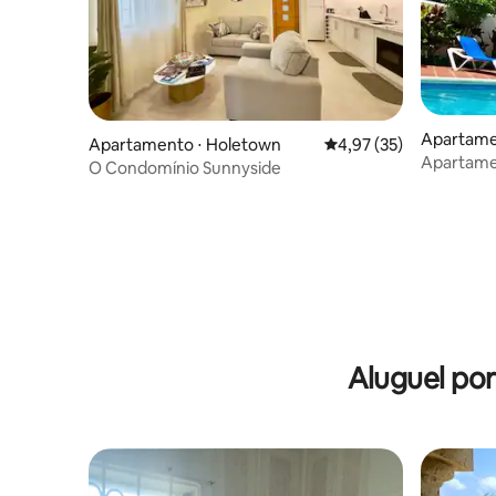
Apartame
Apartamento ⋅ Holetown
4,97 de uma avaliação 
4,97 (35)
Apartamen
O Condomínio Sunnyside
com pisci
Aluguel po