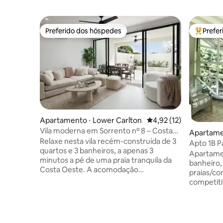
Preferido dos hóspedes
Prefe
Preferido dos hóspedes
Entre os
Apartamento ⋅ Lower Carlton
4,92 de uma avaliação 
4,92 (12)
Vila moderna em Sorrento nº 8 – Costa
Apartame
Oeste | A poucos minutos da praia
Relaxe nesta vila recém-construída de 3
Apto 1B Pa
quartos e 3 banheiros, a apenas 3
Apartamen
minutos a pé de uma praia tranquila da
banheiro, 
Costa Oeste. A acomodação
praias/c
TOTALMENTE ACESSÍVEL oferece
competiti
conforto e privacidade. Quarto principal:
espaçoso,
cama king size, varanda privativa com
segurança
banheira relaxante BR 2: Cama queen BR
grandes (
3: Cama de casal Todos os quartos
cercado e