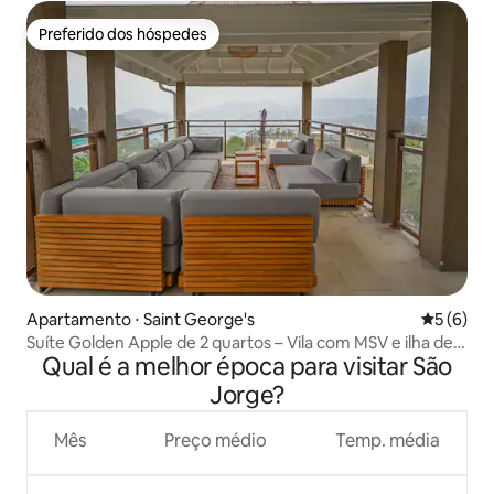
Preferido dos hóspedes
Preferido dos hóspedes
Apartamento ⋅ Saint George's
5 de uma 
5 (6)
Suíte Golden Apple de 2 quartos – Vila com MSV e ilha de
Qual é a melhor época para visitar São
chef
Jorge?
Mês
Preço médio
Temp. média