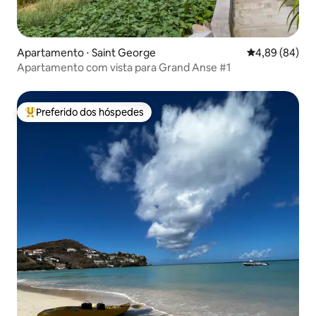
Apartamento ⋅ Saint George
4,89 de uma av
4,89 (84)
Apartamento com vista para Grand Anse #1
Preferido dos hóspedes
Entre os melhores preferidos dos hóspedes