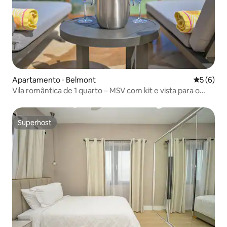
Apartamento ⋅ Belmont
5 de uma 
5 (6)
Vila romântica de 1 quarto – MSV com kit e vista para o
mar
Superhost
Superhost