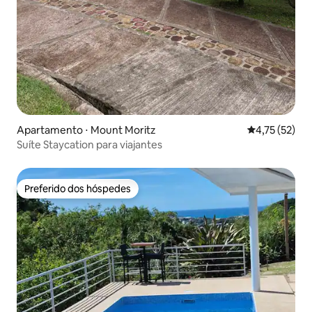
Apartamento ⋅ Mount Moritz
4,75 de uma a
4,75 (52)
Suíte Staycation para viajantes
Preferido dos hóspedes
Preferido dos hóspedes