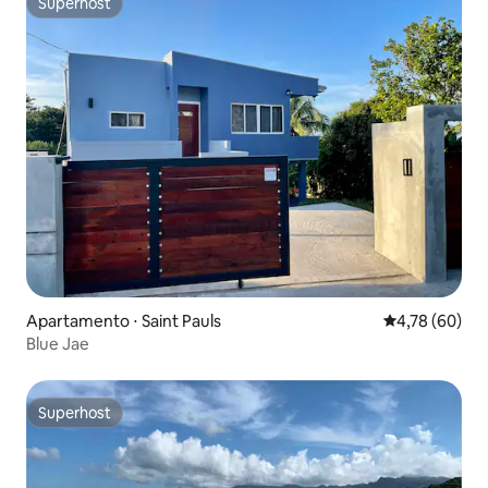
Superhost
Superhost
Apartamento ⋅ Saint Pauls
4,78 de uma a
4,78 (60)
Blue Jae
Superhost
Superhost