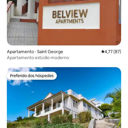
Apartamento ⋅ Saint George
4,77 de uma a
4,77 (87)
Apartamento estúdio moderno
Preferido dos hóspedes
Preferido dos hóspedes