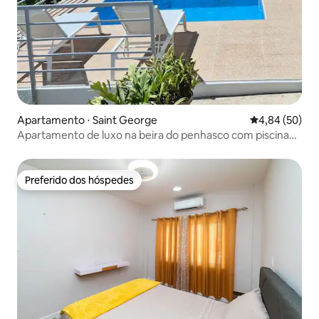
Apartamento ⋅ Saint George
4,84 de uma a
4,84 (50)
Apartamento de luxo na beira do penhasco com piscina
privativa
Preferido dos hóspedes
Preferido dos hóspedes