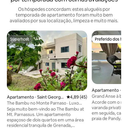
Os hóspedes concordam: estes aluguéis por
temporada de apartamento foram muito bem
avaliados por sua localização, limpeza e muito mais.
Superhost
Preferido dos hó
Superhost
Preferido dos hó
Apartamento ⋅ Sa
e's
Grand Anse à beira
Apartamento ⋅ Saint Georg
4,89 de uma avaliação média de
4,89 (45)
condicionado
Acorde com o nasc
e's
The Bambu no Monte Parnaso · Luxo
varanda privativa 
com 2 quartos · Anfitrião local
Seja muito bem-vindo ao The Bambu at
em seguida, cami
Mt. Parnassus. Um apartamento
praia de Pandy. Este apartamento de 3
espaçoso de dois quartos em uma área
quartos e 2 banhe
residencial tranquila de Grenada,