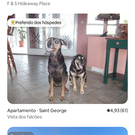
F & S Hideaway Place
Preferido dos hóspedes
Entre os melhores preferidos dos hóspedes
Apartamento ⋅ Saint George
4,93 de uma a
4,93 (61)
Vista dos falcões