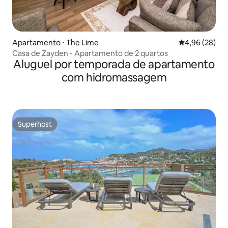
Apartamento ⋅ The Lime
4,96 de uma a
4,96 (28)
Casa de Zayden - Apartamento de 2 quartos
Aluguel por temporada de apartamento
com hidromassagem
Superhost
Superhost