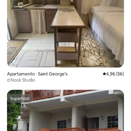
Apartamento ⋅ Saint George's
4,96 de uma a
4,96 (56)
d Nook Studio
Superhost
Superhost