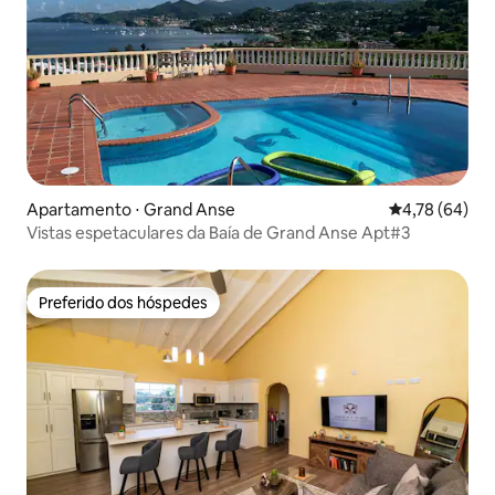
Apartamento ⋅ Grand Anse
4,78 de uma a
4,78 (64)
Vistas espetaculares da Baía de Grand Anse Apt#3
Preferido dos hóspedes
Preferido dos hóspedes