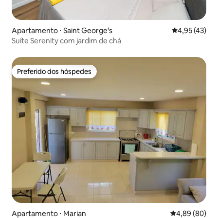
Apartamento ⋅ Saint George's
4,95 de uma a
4,95 (43)
Suíte Serenity com jardim de chá
Preferido dos hóspedes
Preferido dos hóspedes
Apartamento ⋅ Marian
4,89 de uma av
4,89 (80)