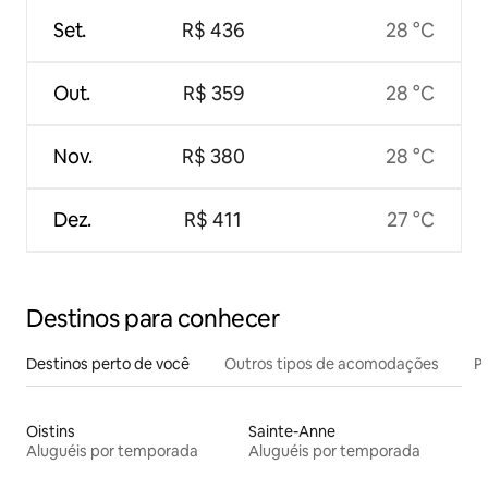
Set.
R$ 436
28 °C
Out.
R$ 359
28 °C
Nov.
R$ 380
28 °C
Dez.
R$ 411
27 °C
Destinos para conhecer
Destinos perto de você
Outros tipos de acomodações
Pr
Oistins
Sainte-Anne
Aluguéis por temporada
Aluguéis por temporada