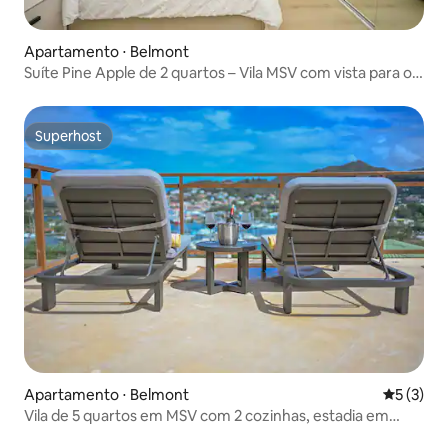
Apartamento ⋅ Belmont
Suíte Pine Apple de 2 quartos – Vila MSV com vista para o
porto
Superhost
Superhost
Apartamento ⋅ Belmont
5 de uma 
5 (3)
Vila de 5 quartos em MSV com 2 cozinhas, estadia em
grupo, vista para o mar