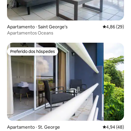
Apartamento ⋅ Saint George's
4,86 de uma a
4,86 (29)
Apartamentos Oceans
Preferido dos hóspedes
Preferido dos hóspedes
Apartamento ⋅ St. George
4,94 de uma a
4,94 (48)