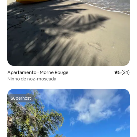
Apartamento ⋅ Morne Rouge
5 de uma a
5 (24)
Ninho de noz-moscada
Superhost
Superhost