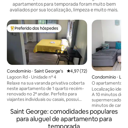
apartamentos para temporada foram muito bem
avaliados por sua localização, limpeza e muito mais.
Preferido dos hóspedes
Entre os melhores preferidos dos hóspedes
Condomínio ⋅ Saint George's
4,97 de uma avaliação média de
4,97 (72)
Condomínio ⋅ Lanc
Lagoon Rd - Unidade nº 4
s
O apartamento a
Relaxe na sua varanda privativa coberta
Lance Aux Epines
neste apartamento de 1 quarto recém-
Localização ideal.
renovado no 2º andar. Perfeito para
A 10 minutos do a
viajantes individuais ou casais, possui
supermercados na
uma confortável cama queen size,
minutos de carro d
Saint George: comodidades populares
cozinha completa e uma localização
6 minutos de carr
imbatível. O ponto de ônibus Grand
Beach e Spiceland 
para aluguel de apartamento para
Anse fica bem do lado de fora da sua
para LAE Beach, Ba
temporada
porta, Pandy Beach fica do outro lado da
minutos para a ci