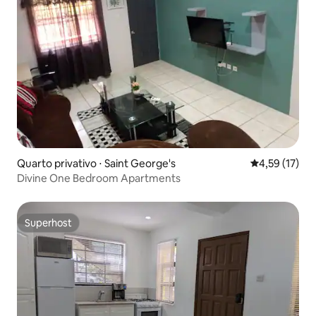
Quarto privativo ⋅ Saint George's
4,59 de uma a
4,59 (17)
Divine One Bedroom Apartments
Superhost
Superhost