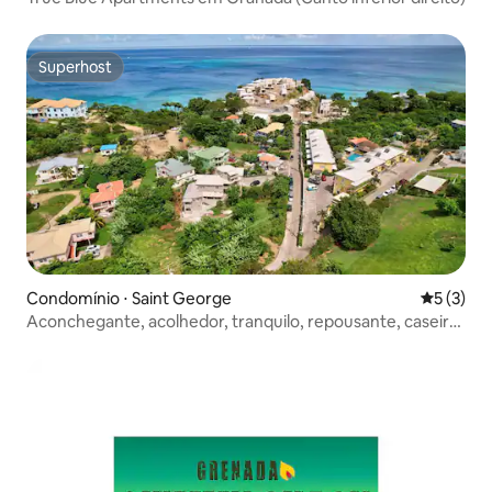
Superhost
Superhost
Condomínio ⋅ Saint George
5 de uma 
5 (3)
Aconchegante, acolhedor, tranquilo, repousante, caseiro,
local confortável.