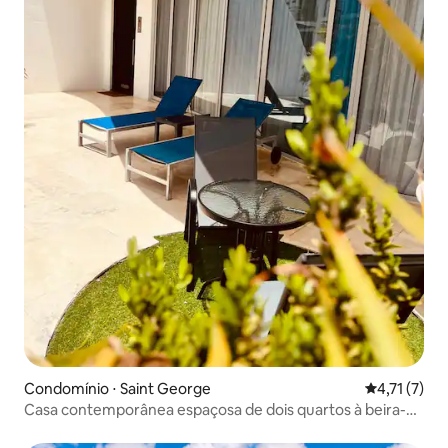
Condomínio ⋅ Saint George
4,71 de uma 
4,71 (7)
Casa contemporânea espaçosa de dois quartos à beira-
mar