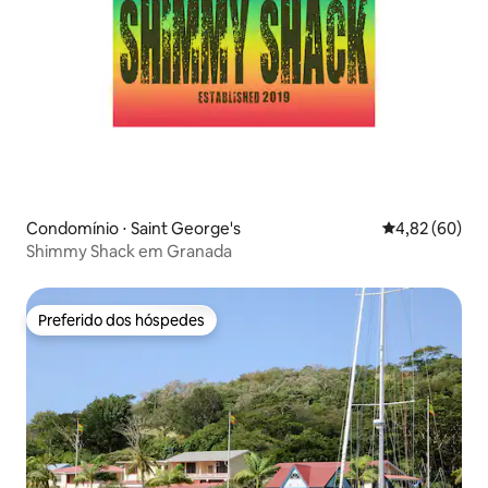
Condomínio ⋅ Saint George's
4,82 de uma a
4,82 (60)
Shimmy Shack em Granada
Preferido dos hóspedes
Preferido dos hóspedes