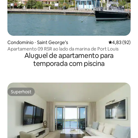
Condomínio ⋅ Saint George's
4,83 de uma a
4,83 (92)
Apartamento 09 RSR ao lado da marina de Port Louis
Aluguel de apartamento para
temporada com piscina
Superhost
Superhost