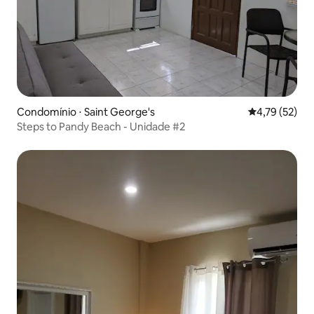
Condomínio ⋅ Saint George's
4,79 de uma a
4,79 (52)
Steps to Pandy Beach - Unidade #2