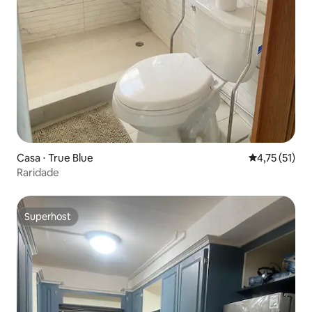
Casa ⋅ True Blue
4,75 de uma a
4,75 (51)
Raridade
Superhost
Superhost