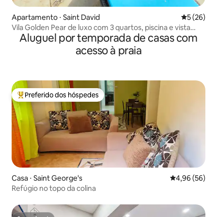
Apartamento ⋅ Saint David
5 de uma a
5 (26)
Vila Golden Pear de luxo com 3 quartos, piscina e vista
Aluguel por temporada de casas com
para o mar
acesso à praia
Preferido dos hóspedes
Entre os melhores preferidos dos hóspedes
Casa ⋅ Saint George's
4,96 de uma a
4,96 (56)
Refúgio no topo da colina