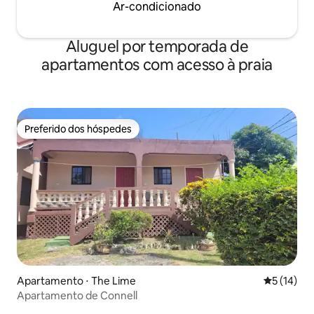
Ar-condicionado
Aluguel por temporada de
apartamentos com acesso à praia
Preferido dos hóspedes
Preferido dos hóspedes
Apartamento ⋅ The Lime
5 de uma a
5 (14)
Apartamento de Connell