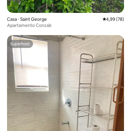
Casa ⋅ Saint George
4,99 de uma a
4,99 (78)
Apartamento Conzab
Superhost
Superhost