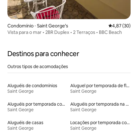
Condomínio ⋅ Saint George's
4,87 de uma a
4,87 (30)
Vista para o mar • 2BR Duplex • 2 Terraços • BBC Beach
Destinos para conhecer
Outros tipos de acomodações
Aluguéis de condomínios
Aluguel por temporada de flats
Saint George
Saint George
Aluguéis por temporada com caiaque
Aluguéis por temporada na orla
Saint George
Saint George
Aluguéis de casas
Locações por temporada com piscina
Saint George
Saint George