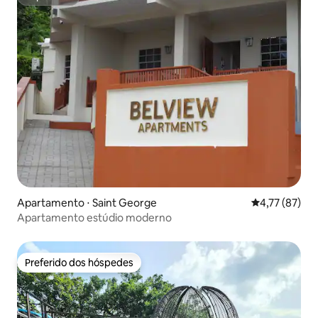
Superhost
Apartamento ⋅ Saint George
4,77 de uma a
4,77 (87)
Apartamento estúdio moderno
Preferido dos hóspedes
Preferido dos hóspedes