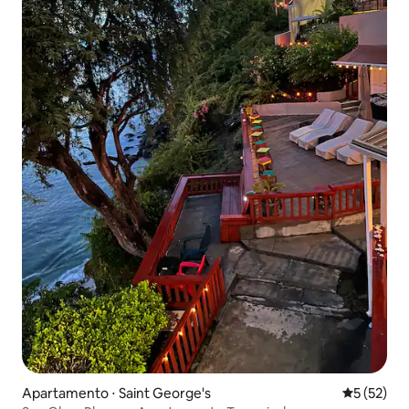
Apartamento ⋅ Saint George's
5 de uma a
5 (52)