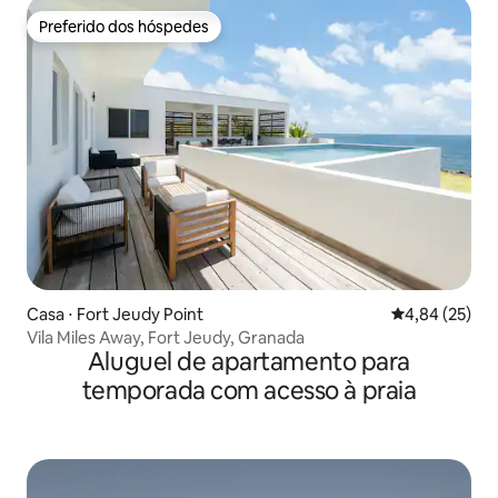
Preferido dos hóspedes
Preferido dos hóspedes
Casa ⋅ Fort Jeudy Point
4,84 de uma a
4,84 (25)
Vila Miles Away, Fort Jeudy, Granada
Aluguel de apartamento para
temporada com acesso à praia