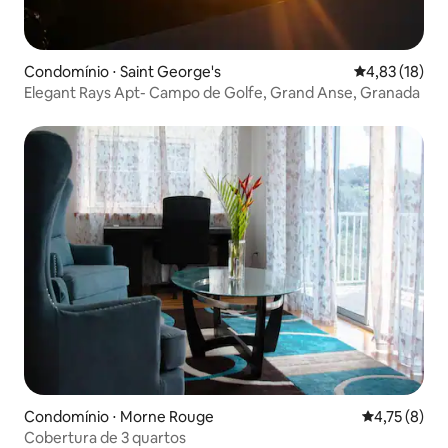
Condomínio ⋅ Saint George's
4,83 de uma a
4,83 (18)
Elegant Rays Apt- Campo de Golfe, Grand Anse, Granada
Condomínio ⋅ Morne Rouge
4,75 de uma 
4,75 (8)
Cobertura de 3 quartos