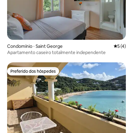
Condomínio ⋅ Saint George
5 de uma 
5 (4)
Apartamento caseiro totalmente independente
Preferido dos hóspedes
Preferido dos hóspedes