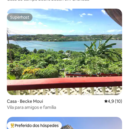
Superhost
Superhost
Casa ⋅ Becke Moui
4,9 de uma a
4,9 (10)
Vila para amigos e família
Preferido dos hóspedes
Entre os melhores preferidos dos hóspedes