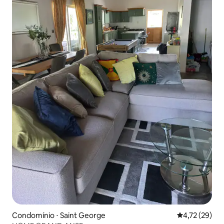
Condomínio ⋅ Saint George
4,72 de uma a
4,72 (29)