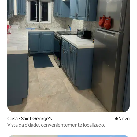
Casa ⋅ Saint George's
Novo lugar
Novo
Vista da cidade, convenientemente localizado.