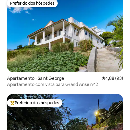
Preferido dos hóspedes
Preferido dos hóspedes
Apartamento ⋅ Saint George
4,88 de uma a
4,88 (93)
Apartamento com vista para Grand Anse nº 2
Preferido dos hóspedes
Entre os melhores preferidos dos hóspedes