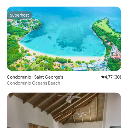
Superhost
Superhost
Condomínio ⋅ Saint George's
4,77 de uma a
4,77 (30)
Condomínio Oceans Beach