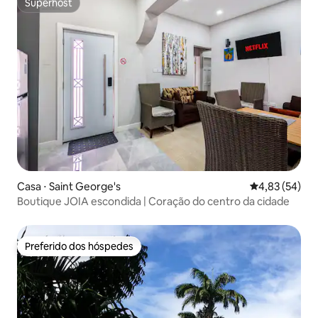
Superhost
Superhost
Casa ⋅ Saint George's
4,83 de uma a
4,83 (54)
Boutique JOIA escondida | Coração do centro da cidade
Preferido dos hóspedes
Preferido dos hóspedes