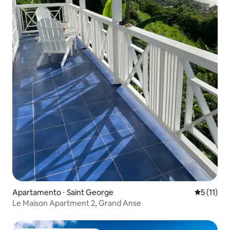
Apartamento ⋅ Saint George
5 de uma a
5 (11)
Le Maison Apartment 2, Grand Anse