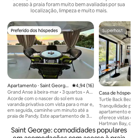
acesso à praia foram muito bem avaliadas por sua
localização, limpeza e muito mais.
Preferido dos hóspedes
Superhost
Preferido dos hóspedes
Superhost
Apartamento ⋅ Saint Georg
4,94 de uma avaliação média de
4,94 (16)
e's
Grand Anse à beira-mar • 3 quartos • Ar-
Casa de hóspedes 
condicionado
Acorde com o nascer do sol em sua
x Epines
Turtle Back Beac
varanda privativa com vista para o mar e,
estúdio
Tranquilidade para
em seguida, caminhe um minuto até a
apartamento estúd
praia de Pandy. Este apartamento de 3
oferece vistas de
quartos e 2 banheiros à beira-mar em
Hartman Bay, com 
Grand Anse acomoda seis pessoas e
Saint George: comodidades populares
propriedade princ
inclui ar condicionado em todos os
de 2 apartamento