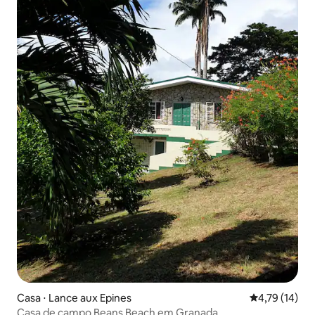
Casa ⋅ Lance aux Epines
4,79 de uma a
4,79 (14)
Casa de campo Beans Beach em Granada