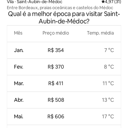
Vila ⋅ Saint-Aubin-de-Médoc
4,97 de uma a
4,97 (31)
Entre Bordeaux, praias oceânicas e castelos do Médoc
Qual é a melhor época para visitar Saint-
Aubin-de-Médoc?
Mês
Preço médio
Temp. média
Jan.
R$ 354
7 °C
Fev.
R$ 370
8 °C
Mar.
R$ 411
11 °C
Abr.
R$ 508
13 °C
Mai.
R$ 606
17 °C