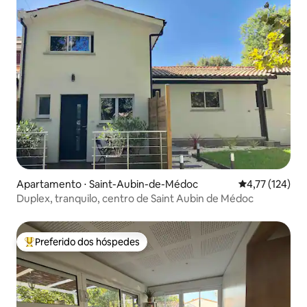
Apartamento ⋅ Saint-Aubin-de-Médoc
4,77 de uma av
4,77 (124)
Duplex, tranquilo, centro de Saint Aubin de Médoc
Preferido dos hóspedes
Entre os melhores preferidos dos hóspedes