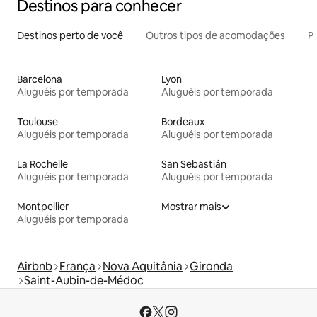
Destinos para conhecer
Destinos perto de você
Outros tipos de acomodações
Pr
Barcelona
Lyon
Aluguéis por temporada
Aluguéis por temporada
Toulouse
Bordeaux
Aluguéis por temporada
Aluguéis por temporada
La Rochelle
San Sebastián
Aluguéis por temporada
Aluguéis por temporada
Montpellier
Mostrar mais
Aluguéis por temporada
Airbnb
França
Nova Aquitânia
Gironda
Saint-Aubin-de-Médoc