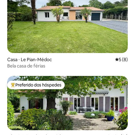
Casa ⋅ Le Pian-Médoc
5 de uma 
5 (8)
Bela casa de férias
Preferido dos hóspedes
Entre os melhores preferidos dos hóspedes