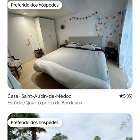
Preferido dos hóspedes
Preferido dos hóspedes
Casa ⋅ Saint-Aubin-de-Médoc
5 de uma 
5 (6)
Estúdio/Quarto perto de Bordeaux
Preferido dos hóspedes
Preferido dos hóspedes