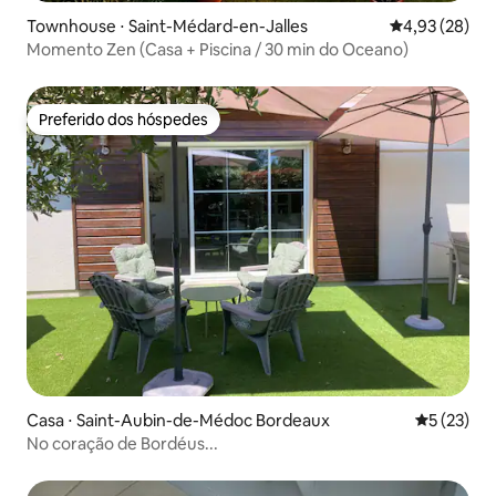
Townhouse ⋅ Saint-Médard-en-Jalles
4,93 de uma a
4,93 (28)
Momento Zen (Casa + Piscina / 30 min do Oceano)
Preferido dos hóspedes
Preferido dos hóspedes
Casa ⋅ Saint-Aubin-de-Médoc Bordeaux
5 de uma a
5 (23)
No coração de Bordéus...