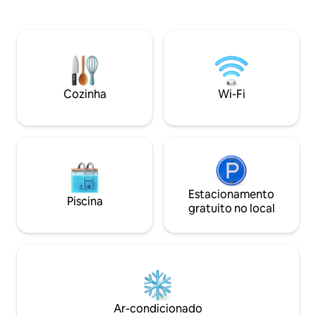
aconchegante com vistas
Catarina Barahona.
deslumbrantes para a montanha.
também pode conh
Desfrute de 7 km de trilhas para
visitam a bibliotec
caminhadas e jardins lindamente
lado. (Os rendime
paisagísticos. Descubra a vibrante
lo.) O traslado de ida e volta de Antígua é
cidade de Antígua a uma curta distância
fornecido (dias úte
de carro. Experimente o luxo e a
restrições se aplicam) Natu
Cozinha
Wi-Fi
natureza perfeitamente combinados na
adequado para res
Casa Pirâmide. Faça sua reserva hoje!
Estacionamento
Piscina
gratuito no local
Ar-condicionado