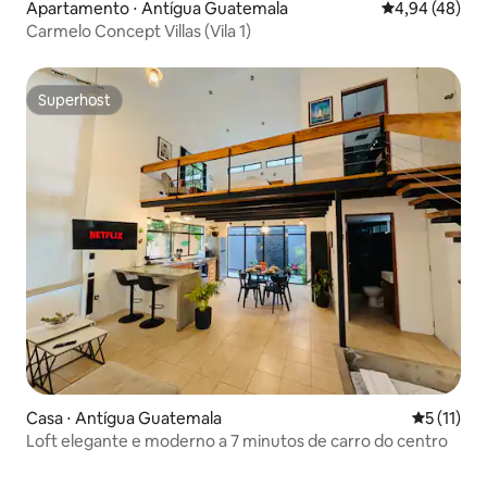
Apartamento ⋅ Antígua Guatemala
4,94 de uma a
4,94 (48)
Carmelo Concept Villas (Vila 1)
Superhost
Superhost
Casa ⋅ Antígua Guatemala
5 de uma a
5 (11)
Loft elegante e moderno a 7 minutos de carro do centro