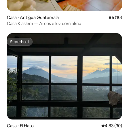
Casa ⋅ Antígua Guatemala
5 de uma a
5 (10)
Casa K'aslem — Arcos e luz com alma
Superhost
Superhost
Casa ⋅ El Hato
4,83 de uma a
4,83 (30)