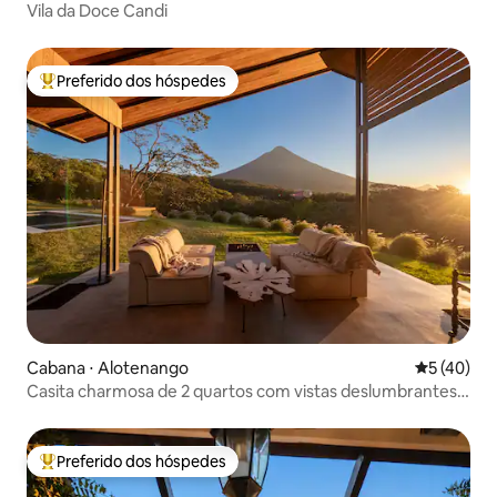
Vila da Doce Candi
Preferido dos hóspedes
Entre os melhores preferidos dos hóspedes
Cabana ⋅ Alotenango
5 de uma a
5 (40)
Casita charmosa de 2 quartos com vistas deslumbrantes
para o vulcão
Preferido dos hóspedes
Entre os melhores preferidos dos hóspedes