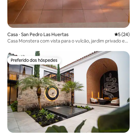
Casa ⋅ San Pedro Las Huertas
5 de uma a
5 (24)
Casa Monstera com vista para o vulcão, jardim privado e
varanda
Preferido dos hóspedes
Preferido dos hóspedes