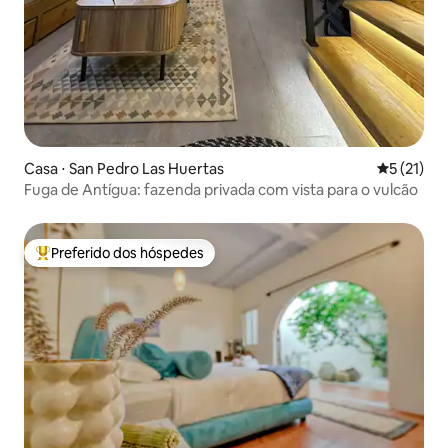
Casa ⋅ San Pedro Las Huertas
5 de uma a
5 (21)
Fuga de Antígua: fazenda privada com vista para o vulcão
Preferido dos hóspedes
Entre os melhores preferidos dos hóspedes