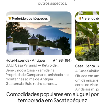
outros aspectos.
Preferido dos hóspedes
Preferido dos 
Entre os melhores preferidos dos hóspedes
Entre os melhore
Hotel-fazenda ⋅ Antígua
4,98 de uma avaliação média de 
4,98 (184)
UAU! Casa Pyramid — Retiro de
Casa ⋅ Santa Catar
inspiração maia/Fazenda de abacate
Bem-vindo à Casa Pirâmide na
ona
A Casa Sabática
Propriedade Campanario, aninhada nas
Situada em um caf
montanhas acima de Antígua
úmida única, esta
Guatemala. Este retiro sereno
cerca de vinte mi
apresenta um quarto em forma de
Ainda assim, pare
pirâmide com uma cama queen size e
Comodidades populares em aluguel por
Você passará dias 
banheiro privativo, uma cozinha
exuberantes jardi
temporada em Sacatepéquez
moderna e uma área de estar
cidades maias de 