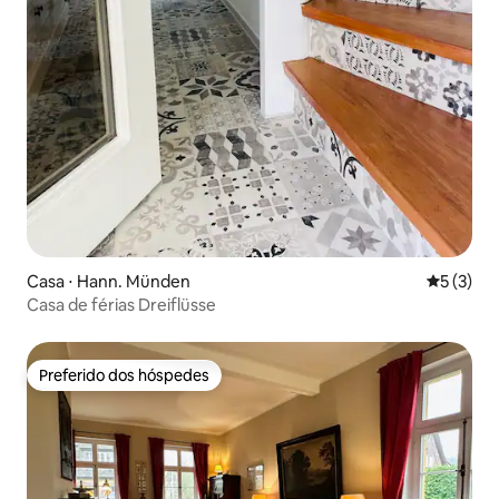
Casa ⋅ Hann. Münden
5 de uma 
5 (3)
Casa de férias Dreiflüsse
Preferido dos hóspedes
Preferido dos hóspedes