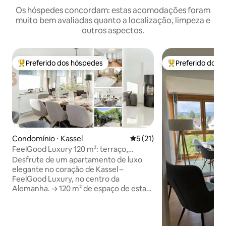
Os hóspedes concordam: estas acomodações foram
muito bem avaliadas quanto a localização, limpeza e
outros aspectos.
Preferido dos hóspedes
Preferido dos 
Entre os melhores preferidos dos hóspedes
Entre os melhore
Condomínio ⋅ Kassel
5 de uma avaliação média de
5 (21)
FeelGood Luxury 120 m²: terraço,
banheira de hidromassagem, 2
Desfrute de um apartamento de luxo
banheiros
elegante no coração de Kassel –
FeelGood Luxury, no centro da
Alemanha. → 120 m² de espaço de estar
→ Ampla área de estar e jantar em plano
aberto → Cozinha premium com ilha e
geladeira side-by-side com máquina de