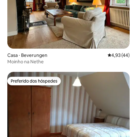
Casa ⋅ Beverungen
4,93 de uma a
4,93 (44)
Moinho na Nethe
Preferido dos hóspedes
Preferido dos hóspedes