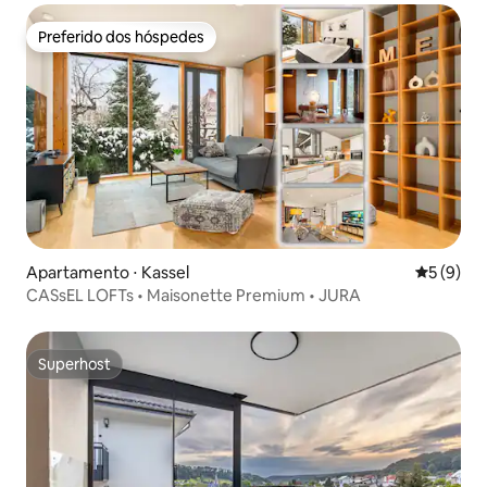
Preferido dos hóspedes
Preferido dos hóspedes
Apartamento ⋅ Kassel
5 de uma 
5 (9)
CASsEL LOFTs • Maisonette Premium • JURA
Superhost
Superhost