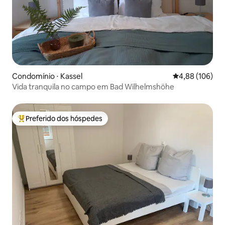
Condomínio ⋅ Kassel
4,88 de uma av
4,88 (106)
Vida tranquila no campo em Bad Wilhelmshöhe
Preferido dos hóspedes
Entre os melhores preferidos dos hóspedes