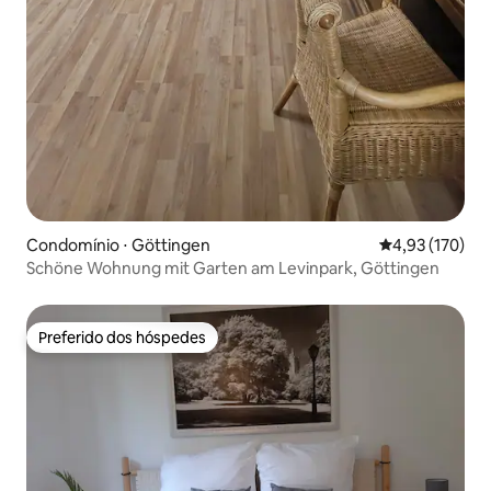
Condomínio ⋅ Göttingen
4,93 de uma av
4,93 (170)
Schöne Wohnung mit Garten am Levinpark, Göttingen
Preferido dos hóspedes
Preferido dos hóspedes