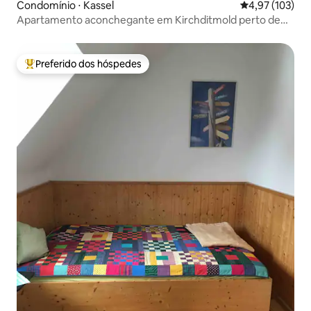
Condomínio ⋅ Kassel
4,97 de uma av
4,97 (103)
Apartamento aconchegante em Kirchditmold perto de
Bergpark
Preferido dos hóspedes
Entre os melhores preferidos dos hóspedes