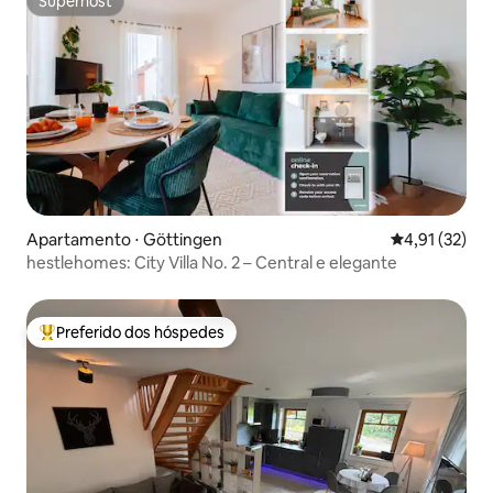
Superhost
Superhost
Apartamento ⋅ Göttingen
4,91 de uma a
4,91 (32)
hestlehomes: City Villa No. 2 – Central e elegante
Preferido dos hóspedes
Entre os melhores preferidos dos hóspedes