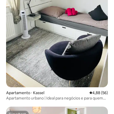
Apartamento ⋅ Kassel
4,88 de uma a
4,88 (56)
Apartamento urbano | Ideal para negócios e para quem
viaja sozinho