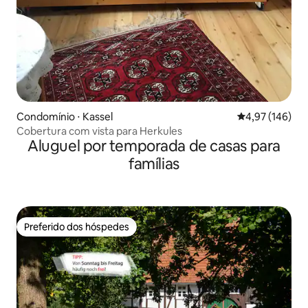
Condomínio ⋅ Kassel
4,97 de uma av
4,97 (146)
Cobertura com vista para Herkules
Aluguel por temporada de casas para
famílias
Preferido dos hóspedes
Preferido dos hóspedes