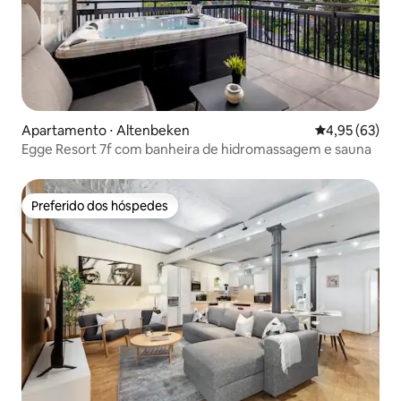
Apartamento ⋅ Altenbeken
4,95 de uma a
4,95 (63)
Egge Resort 7f com banheira de hidromassagem e sauna
Preferido dos hóspedes
Preferido dos hóspedes