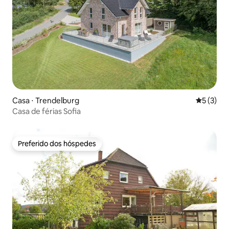
Casa ⋅ Trendelburg
5 de uma 
5 (3)
Casa de férias Sofia
Preferido dos hóspedes
Preferido dos hóspedes