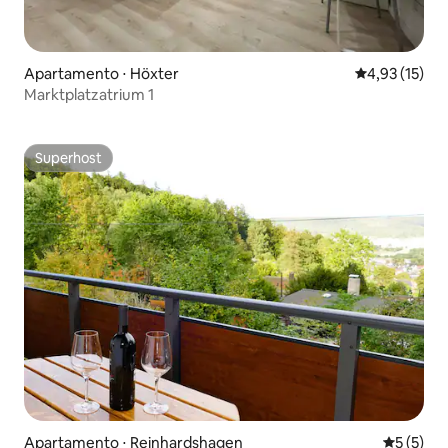
Apartamento ⋅ Höxter
4,93 de uma a
4,93 (15)
Marktplatzatrium 1
Superhost
Superhost
Apartamento ⋅ Reinhardshagen
5 de uma 
5 (5)