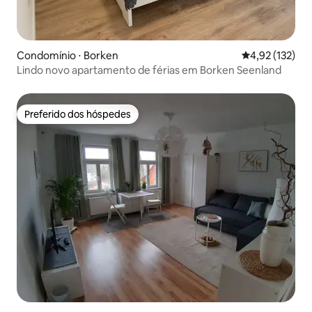
Condomínio ⋅ Borken
4,92 de uma av
4,92 (132)
Lindo novo apartamento de férias em Borken Seenland
Preferido dos hóspedes
Preferido dos hóspedes