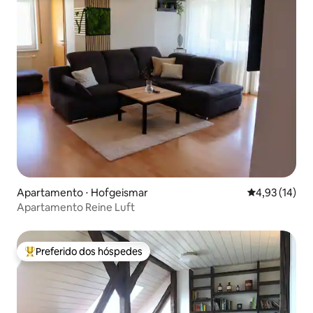
Apartamento ⋅ Hofgeismar
4,93 de uma a
4,93 (14)
Apartamento Reine Luft
Preferido dos hóspedes
Entre os melhores preferidos dos hóspedes