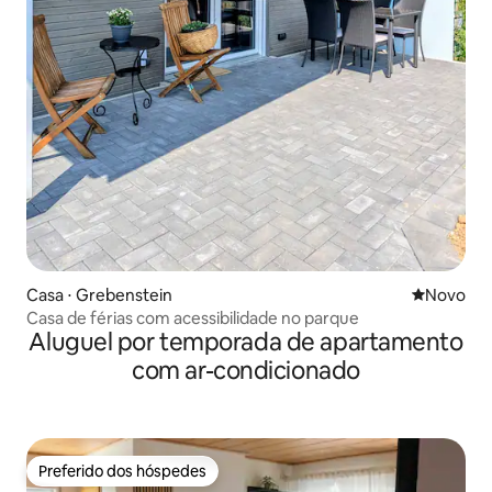
Casa ⋅ Grebenstein
Novo lugar
Novo
Casa de férias com acessibilidade no parque
Aluguel por temporada de apartamento
com ar-condicionado
Preferido dos hóspedes
Preferido dos hóspedes