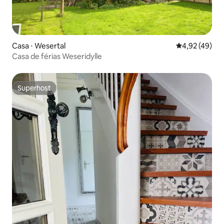
Casa ⋅ Wesertal
4,92 de uma a
4,92 (49)
Casa de férias Weseridylle
Superhost
Superhost