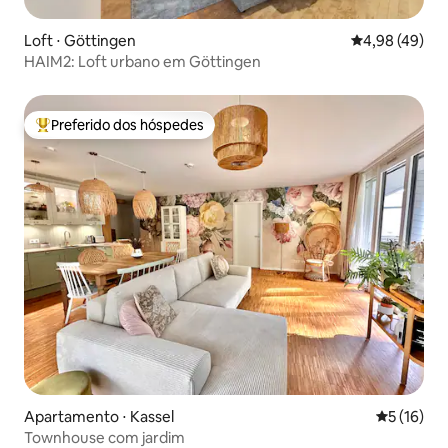
Loft ⋅ Göttingen
4,98 de uma a
4,98 (49)
HAIM2: Loft urbano em Göttingen
Preferido dos hóspedes
Entre os melhores preferidos dos hóspedes
Apartamento ⋅ Kassel
5 de uma a
5 (16)
Townhouse com jardim