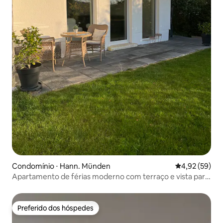
Condomínio ⋅ Hann. Münden
4,92 de uma a
4,92 (59)
Apartamento de férias moderno com terraço e vista para
o jardim
Preferido dos hóspedes
Preferido dos hóspedes