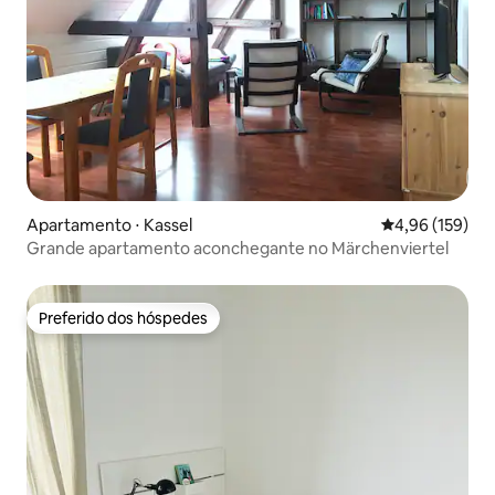
Apartamento ⋅ Kassel
4,96 de uma av
4,96 (159)
Grande apartamento aconchegante no Märchenviertel
Preferido dos hóspedes
Preferido dos hóspedes