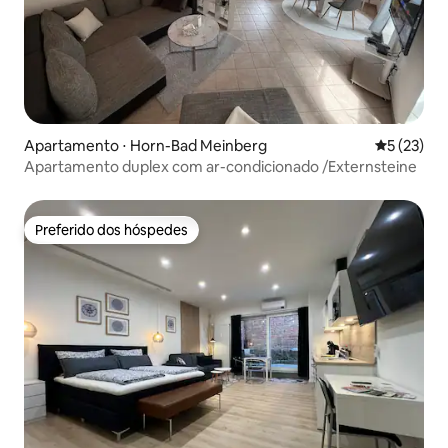
Apartamento ⋅ Horn-Bad Meinberg
5 de uma a
5 (23)
Apartamento duplex com ar-condicionado /Externsteine
Preferido dos hóspedes
Preferido dos hóspedes