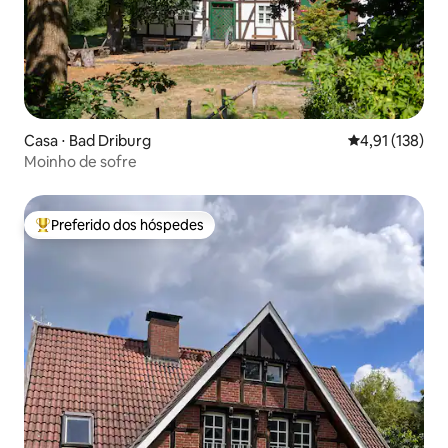
Casa ⋅ Bad Driburg
4,91 de uma av
4,91 (138)
Moinho de sofre
Preferido dos hóspedes
Entre os melhores preferidos dos hóspedes