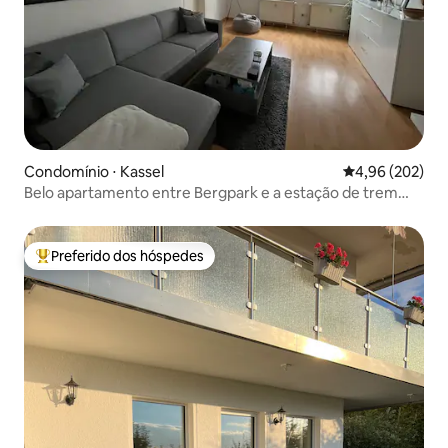
Condomínio ⋅ Kassel
4,96 de uma ava
4,96 (202)
Belo apartamento entre Bergpark e a estação de trem
Wilh.
Preferido dos hóspedes
Entre os melhores preferidos dos hóspedes