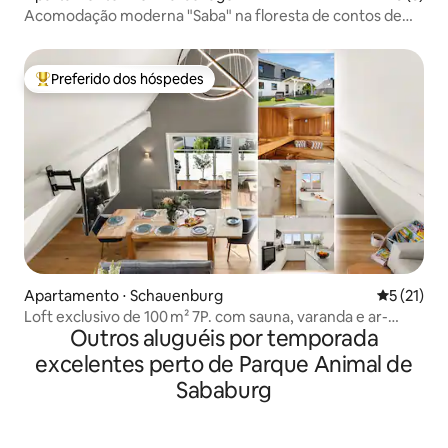
Acomodação moderna "Saba" na floresta de contos de
fadas.
Preferido dos hóspedes
Entre os melhores preferidos dos hóspedes
Apartamento ⋅ Schauenburg
5 de uma a
5 (21)
Loft exclusivo de 100 m² 7P. com sauna, varanda e ar-
Outros aluguéis por temporada
condicionado
excelentes perto de Parque Animal de
Sababurg