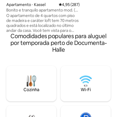
bem como o centro
Apartamento ⋅ Kassel
4,95 de uma avaliação média de 
4,95 (287)
ficam a 3 minutos 
Bonito e tranquilo apartamento mod. (70
bonde/bonde, voc
m²) -3 quartos
O apartamento de 4 quartos com piso
parque montanhos
de madeira e caráter loft tem 70 metros
Mundial" em algun
quadrados e está localizado no último
cafés estão bem n
andar da casa. Você tem vista para o
Comodidades populares para aluguel
Hércules e um belo jardim. Todos os 3
quartos têm uma TV de tela plana. 2
por temporada perto de Documenta-
quartos têm uma cama de casal, o
Halle
quarto individual tem uma cama de 1,20
m de largura. A cozinha está bem
equipada, com máquina de lavar louça,
forno, cafeteira Senseo, torradeira, etc.
O banheiro com luz do dia tem um
chuveiro/banheira. Secador de cabelo,
toalhas e vários produtos de higiene
estão disponíveis.
Cozinha
Wi-Fi