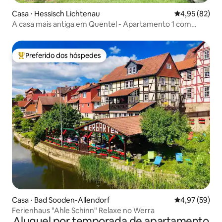
Casa ⋅ Hessisch Lichtenau
4,95 de uma a
4,95 (82)
A casa mais antiga em Quentel - Apartamento 1 com
pequeno jardim
Preferido dos hóspedes
Entre os melhores preferidos dos hóspedes
Casa ⋅ Bad Sooden-Allendorf
4,97 de uma a
4,97 (59)
Ferienhaus "Ahle Schinn" Relaxe no Werra
Aluguel por temporada de apartamento