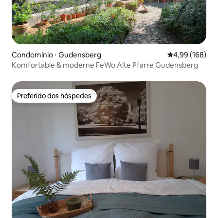
Condomínio ⋅ Gudensberg
4,99 de uma av
4,99 (168)
Komfortable & moderne FeWo Alte Pfarre Gudensberg
Preferido dos hóspedes
Preferido dos hóspedes