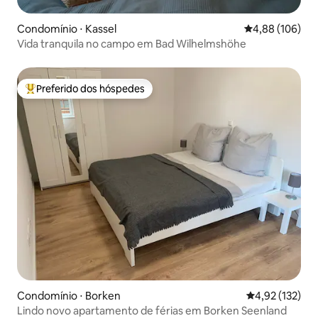
Condomínio ⋅ Kassel
4,88 de uma av
4,88 (106)
Vida tranquila no campo em Bad Wilhelmshöhe
Preferido dos hóspedes
Entre os melhores preferidos dos hóspedes
Condomínio ⋅ Borken
4,92 de uma av
4,92 (132)
Lindo novo apartamento de férias em Borken Seenland