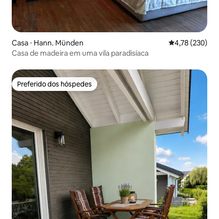
Casa ⋅ Hann. Münden
4,78 de uma av
4,78 (230)
Casa de madeira em uma vila paradisíaca
Preferido dos hóspedes
Preferido dos hóspedes