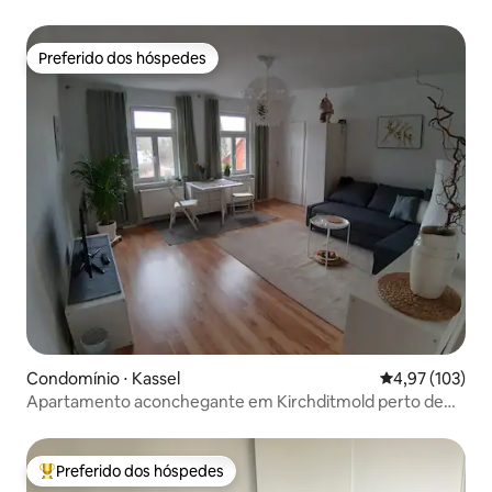
Preferido dos hóspedes
Preferido dos hóspedes
Condomínio ⋅ Kassel
4,97 de uma av
4,97 (103)
Apartamento aconchegante em Kirchditmold perto de
Bergpark
Preferido dos hóspedes
Entre os melhores preferidos dos hóspedes