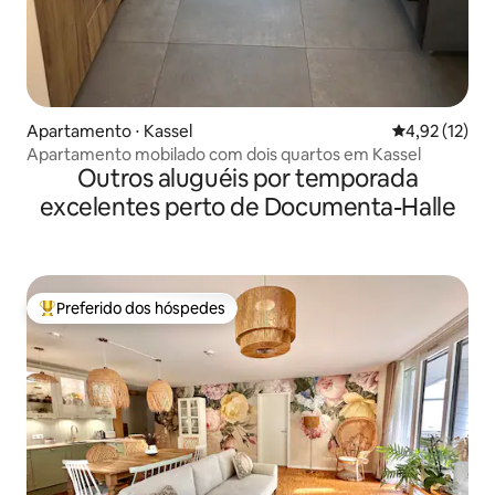
Apartamento ⋅ Kassel
4,92 de uma a
4,92 (12)
Apartamento mobilado com dois quartos em Kassel
Outros aluguéis por temporada
excelentes perto de Documenta-Halle
Preferido dos hóspedes
Entre os melhores preferidos dos hóspedes