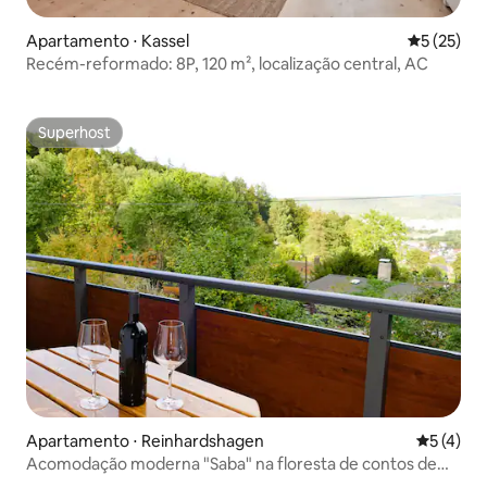
Apartamento ⋅ Kassel
5 de uma a
5 (25)
Recém-reformado: 8P, 120 m², localização central, AC
Superhost
Superhost
Apartamento ⋅ Reinhardshagen
5 de uma 
5 (4)
Acomodação moderna "Saba" na floresta de contos de
fadas.