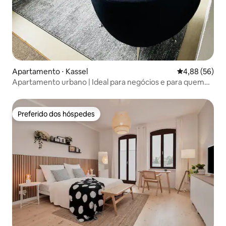
Apartamento ⋅ Kassel
4,88 de uma a
4,88 (56)
Apartamento urbano | Ideal para negócios e para quem
viaja sozinho
Preferido dos hóspedes
Preferido dos hóspedes