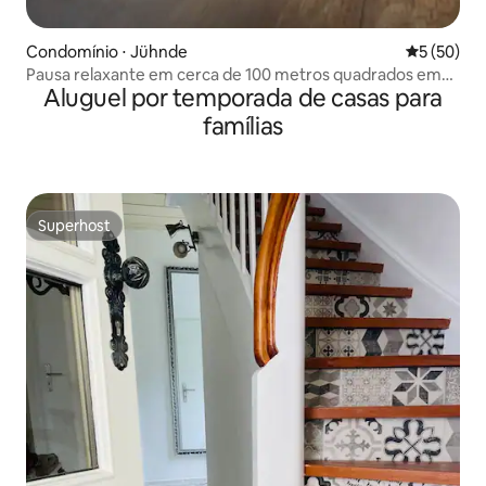
Condomínio ⋅ Jühnde
5 de uma a
5 (50)
Pausa relaxante em cerca de 100 metros quadrados em
Aluguel por temporada de casas para
local idílico
famílias
Superhost
Superhost