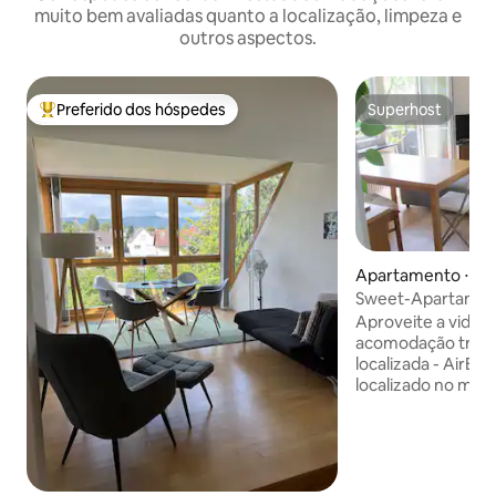
muito bem avaliadas quanto a localização, limpeza e
outros aspectos.
Preferido dos hóspedes
Superhost
Entre os melhores preferidos dos hóspedes
Superhost
Apartamento ⋅ Ka
Sweet-Apartament
Estação Central
Aproveite a vida s
acomodação tranq
localizada - AirBNB. O apartamento e
localizado no meio
semana a "Igreja d
chamá-lo suavemen
partir daqui você
toda a cidade con
mesmo. A Estação Central de Kasseler,