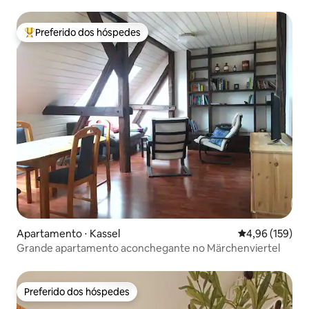
Preferido dos hóspedes
Entre os melhores preferidos dos hóspedes
Apartamento ⋅ Kassel
4,96 de uma av
4,96 (159)
Grande apartamento aconchegante no Märchenviertel
Preferido dos hóspedes
Preferido dos hóspedes