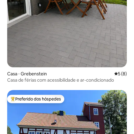
Casa ⋅ Grebenstein
5 de uma 
5 (8)
Casa de férias com acessibilidade e ar-condicionado
Preferido dos hóspedes
Entre os melhores preferidos dos hóspedes