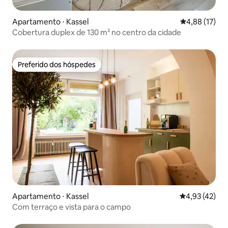
Apartamento ⋅ Kassel
4,88 de uma a
4,88 (17)
Cobertura duplex de 130 m² no centro da cidade
Preferido dos hóspedes
Preferido dos hóspedes
Apartamento ⋅ Kassel
4,93 de uma a
4,93 (42)
Com terraço e vista para o campo