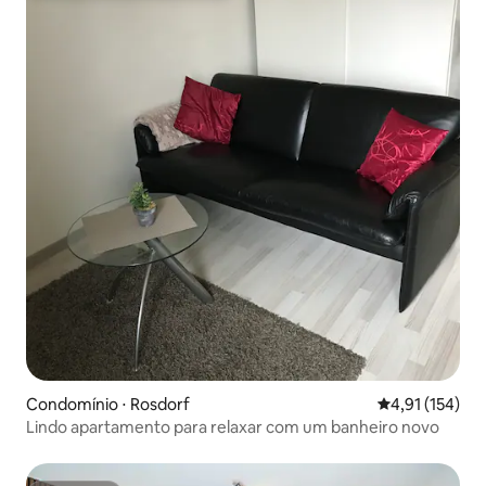
Condomínio ⋅ Rosdorf
4,91 de uma av
4,91 (154)
Lindo apartamento para relaxar com um banheiro novo