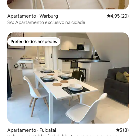
Apartamento ⋅ Warburg
4,95 de uma a
4,95 (20)
SA: Apartamento exclusivo na cidade
Preferido dos hóspedes
Preferido dos hóspedes
Apartamento ⋅ Fuldatal
5 de uma 
5 (8)