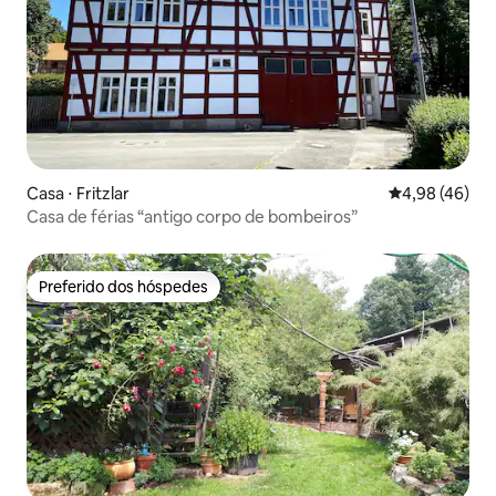
Casa ⋅ Fritzlar
4,98 de uma a
4,98 (46)
Casa de férias “antigo corpo de bombeiros”
Preferido dos hóspedes
Preferido dos hóspedes