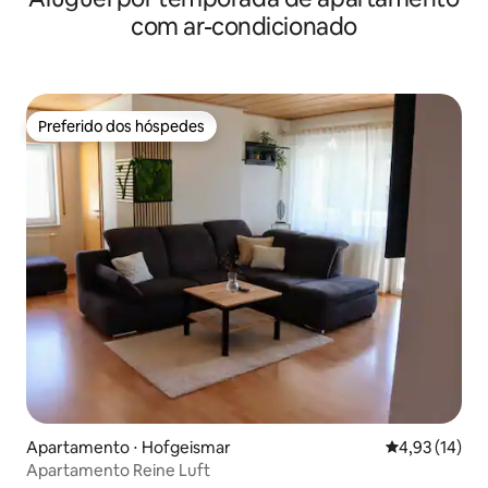
com ar-condicionado
Preferido dos hóspedes
Preferido dos hóspedes
Apartamento ⋅ Hofgeismar
4,93 de uma a
4,93 (14)
Apartamento Reine Luft