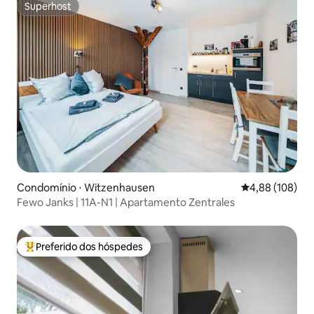
Superhost
Superhost
Condomínio ⋅ Witzenhausen
4,88 de uma av
4,88 (108)
Fewo Janks | 11A-N1 | Apartamento Zentrales
Preferido dos hóspedes
Entre os melhores preferidos dos hóspedes