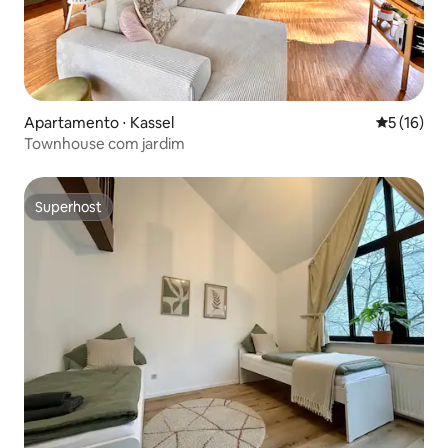
Apartamento ⋅ Kassel
5 de uma a
5 (16)
Townhouse com jardim
Superhost
Superhost