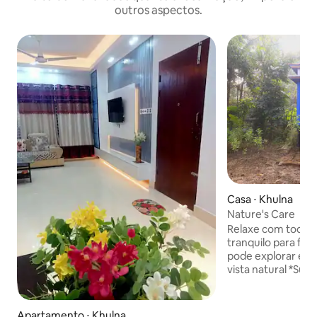
outros aspectos.
Casa ⋅ Khulna
Nature's Care
Relaxe com toda a 
tranquilo para fic
pode explorar e fa
vista natural *Sun
floresta de mangue
Rupsha *Cidade de
de Rabindranath T
Apartamento ⋅ Khulna