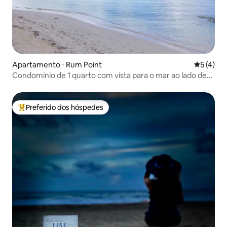
Apartamento ⋅ Rum Point
5 de uma 
5 (4)
Condomínio de 1 quarto com vista para o mar ao lado de
Rum Point!
Preferido dos hóspedes
Entre os melhores preferidos dos hóspedes