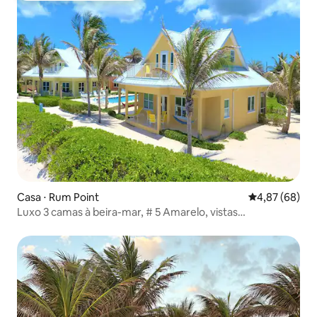
Casa ⋅ Rum Point
4,87 de uma a
4,87 (68)
Luxo 3 camas à beira-mar, # 5 Amarelo, vistas
deslumbrantes