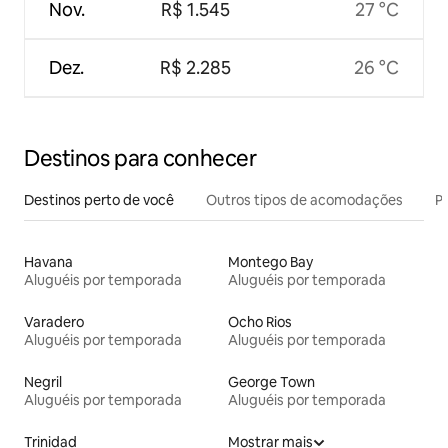
Nov.
R$ 1.545
27 °C
Dez.
R$ 2.285
26 °C
Destinos para conhecer
Destinos perto de você
Outros tipos de acomodações
Pr
Havana
Montego Bay
Aluguéis por temporada
Aluguéis por temporada
Varadero
Ocho Rios
Aluguéis por temporada
Aluguéis por temporada
Negril
George Town
Aluguéis por temporada
Aluguéis por temporada
Trinidad
Mostrar mais