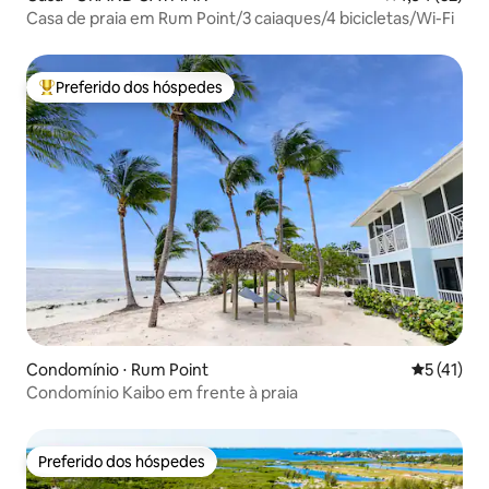
Casa de praia em Rum Point/3 caiaques/4 bicicletas/Wi-Fi
Preferido dos hóspedes
Entre os melhores preferidos dos hóspedes
Condomínio ⋅ Rum Point
5 de uma a
5 (41)
Condomínio Kaibo em frente à praia
Preferido dos hóspedes
Preferido dos hóspedes