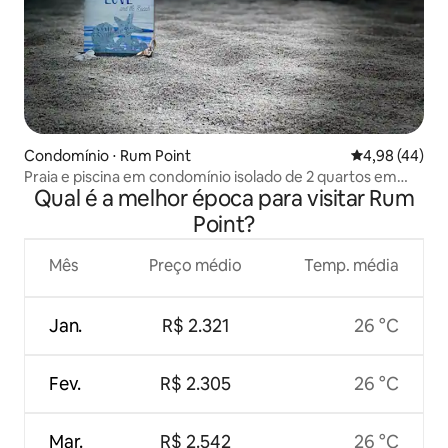
Condomínio ⋅ Rum Point
4,98 de uma a
4,98 (44)
Praia e piscina em condomínio isolado de 2 quartos em
Qual é a melhor época para visitar Rum
Rum Point
Point?
Mês
Preço médio
Temp. média
Jan.
R$ 2.321
26 °C
Fev.
R$ 2.305
26 °C
Mar.
R$ 2.542
26 °C