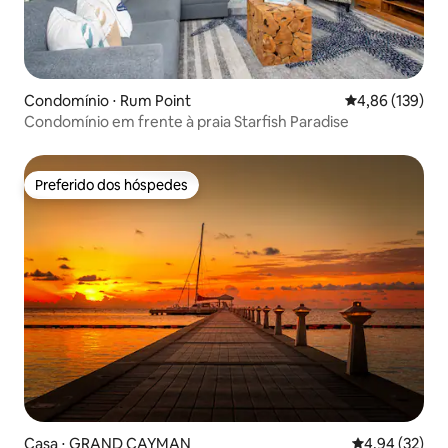
Condomínio ⋅ Rum Point
4,86 de uma av
4,86 (139)
Condomínio em frente à praia Starfish Paradise
Preferido dos hóspedes
Preferido dos hóspedes
Casa ⋅ GRAND CAYMAN
4,94 de uma a
4,94 (32)