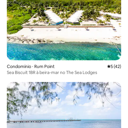
Condomínio ⋅ Rum Point
5 de uma a
5 (42)
Sea Biscuit 1BR à beira-mar no The Sea Lodges