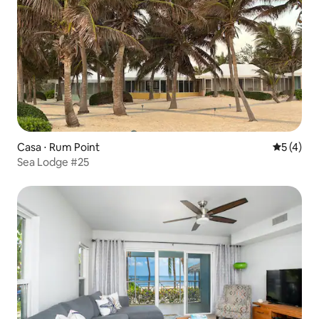
Casa ⋅ Rum Point
5 de uma 
5 (4)
Sea Lodge #25