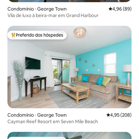
Condomínio ⋅ George Town
4,96 de uma av
4,96 (89)
Vila de luxo à beira-mar em Grand Harbour
Preferido dos hóspedes
Entre os melhores preferidos dos hóspedes
Condomínio ⋅ George Town
4,95 de uma ava
4,95 (208)
Cayman Reef Resort em Seven Mile Beach