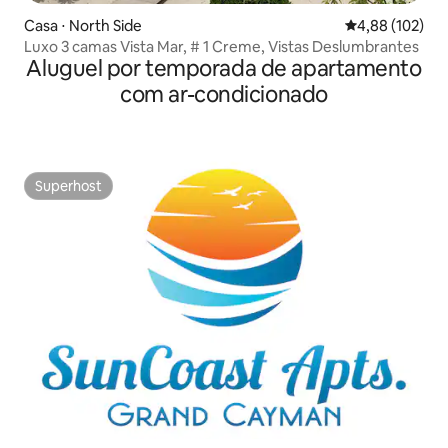
Casa ⋅ North Side
4,88 de uma av
4,88 (102)
Luxo 3 camas Vista Mar, # 1 Creme, Vistas Deslumbrantes
Aluguel por temporada de apartamento
com ar-condicionado
Superhost
Superhost