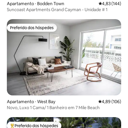
Apartamento ⋅ Bodden Town
4,83 de uma av
4,83 (144)
Suncoast Apartments Grand Cayman - Unidade # 1
Preferido dos hóspedes
Preferido dos hóspedes
Apartamento ⋅ West Bay
4,89 de uma av
4,89 (106)
Novo, Luxo 1 Cama/ 1 Banheiro em 7 Mile Beach
Preferido dos hóspedes