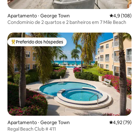
Apartamento ⋅ George Town
4,9 de uma av
4,9 (108)
Condomínio de 2 quartos e 2 banheiros em 7 Mile Beach
Preferido dos hóspedes
Entre os melhores preferidos dos hóspedes
Apartamento ⋅ George Town
4,92 de uma a
4,92 (79)
Regal Beach Club # 411