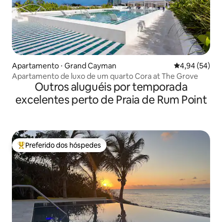
Apartamento ⋅ Grand Cayman
4,94 de uma a
4,94 (54)
Apartamento de luxo de um quarto Cora at The Grove
Outros aluguéis por temporada
excelentes perto de Praia de Rum Point
Preferido dos hóspedes
Entre os melhores preferidos dos hóspedes