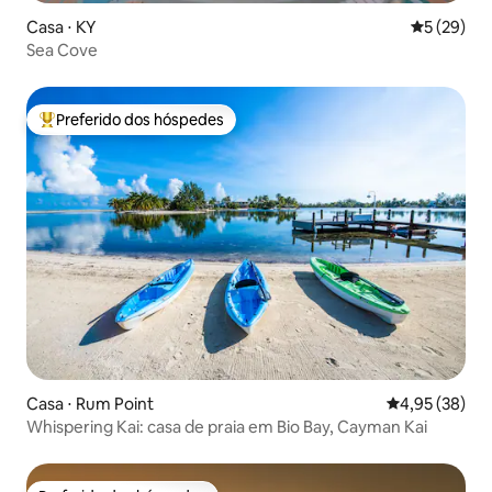
Casa ⋅ KY
5 de uma a
5 (29)
Sea Cove
Preferido dos hóspedes
Entre os melhores preferidos dos hóspedes
Casa ⋅ Rum Point
4,95 de uma a
4,95 (38)
Whispering Kai: casa de praia em Bio Bay, Cayman Kai