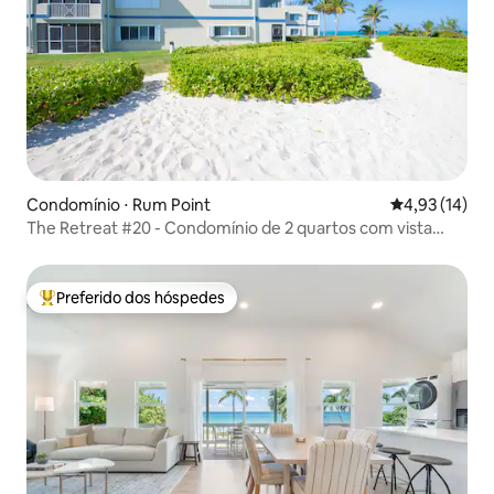
Condomínio ⋅ Rum Point
4,93 de uma a
4,93 (14)
The Retreat #20 - Condomínio de 2 quartos com vista
para o mar
Preferido dos hóspedes
Entre os melhores preferidos dos hóspedes