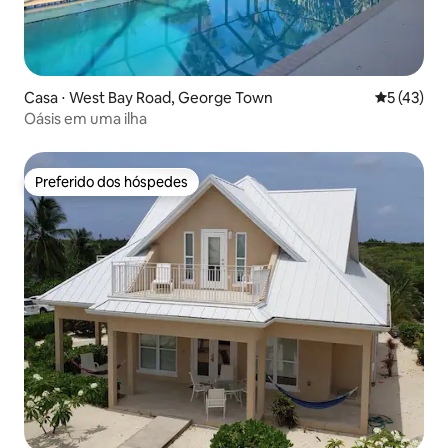
Casa ⋅ West Bay Road, George Town
5 de uma a
5 (43)
Oásis em uma ilha
Preferido dos hóspedes
Preferido dos hóspedes