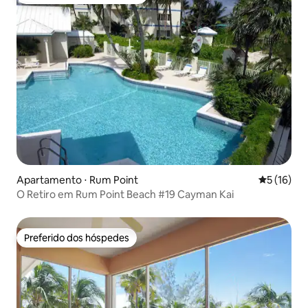
Entre os melhores preferidos dos hóspedes
Apartamento ⋅ Rum Point
5 de uma a
5 (16)
O Retiro em Rum Point Beach #19 Cayman Kai
Preferido dos hóspedes
Preferido dos hóspedes