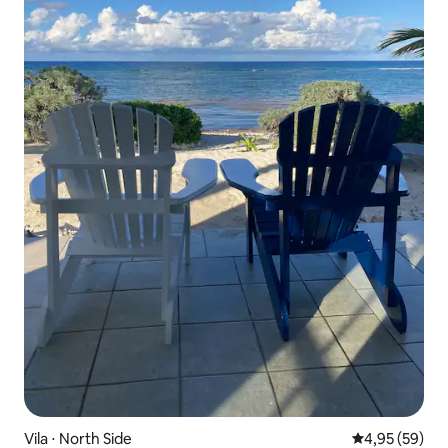
Vila ⋅ North Side
4,95 de uma a
4,95 (59)