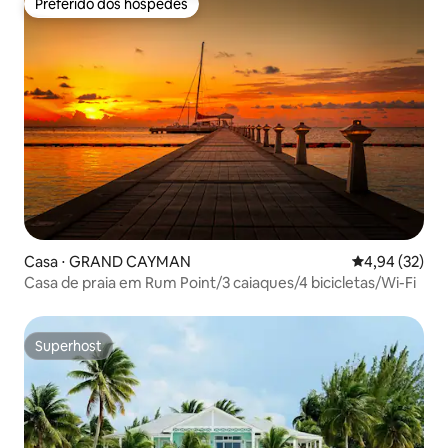
Preferido dos hóspedes
Preferido dos hóspedes
Casa ⋅ GRAND CAYMAN
4,94 de uma a
4,94 (32)
Casa de praia em Rum Point/3 caiaques/4 bicicletas/Wi-Fi
Superhost
Superhost