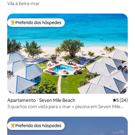
Vila à beira-mar
Preferido dos hóspedes
Entre os melhores preferidos dos hóspedes
Apartamento ⋅ Seven Mile Beach
5 de uma a
5 (24)
3 quartos com vista para o mar + piscina em Seven Mile
Beach
Preferido dos hóspedes
Entre os melhores preferidos dos hóspedes