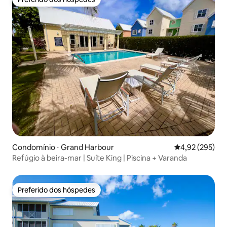
Preferido dos hóspedes
Condomínio ⋅ Grand Harbour
4,92 de uma av
4,92 (295)
Refúgio à beira-mar | Suíte King | Piscina + Varanda
Preferido dos hóspedes
Preferido dos hóspedes