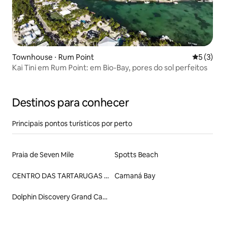
Townhouse ⋅ Rum Point
5 de uma 
5 (3)
Kai Tini em Rum Point: em Bio-Bay, pores do sol perfeitos
Destinos para conhecer
Principais pontos turísticos por perto
Praia de Seven Mile
Spotts Beach
CENTRO DAS TARTARUGAS CAYMAN
Camaná Bay
Dolphin Discovery Grand Cayman