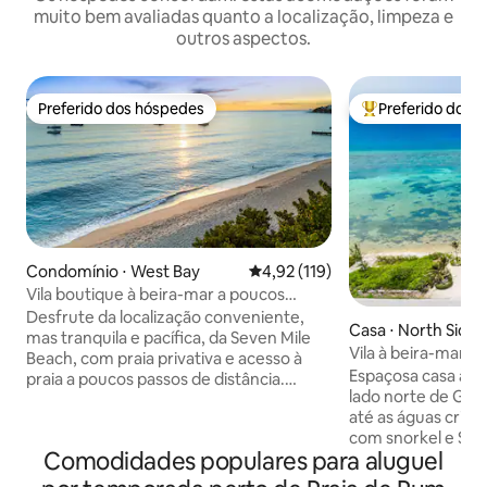
muito bem avaliadas quanto a localização, limpeza e
outros aspectos.
Preferido dos hóspedes
Preferido dos 
Preferido dos hóspedes
Entre os melhore
Condomínio ⋅ West Bay
4,92 de uma avaliação média de 
4,92 (119)
Vila boutique à beira-mar a poucos
passos de Seven Mile Beach
Desfrute da localização conveniente,
Casa ⋅ North Side
mas tranquila e pacífica, da Seven Mile
Vila à beira-mar n
Beach, com praia privativa e acesso à
Cayman
Espaçosa casa à be
praia a poucos passos de distância.
lado norte de Gr
Desfrute de curtos pores do sol e
até as águas crist
caminhadas na praia para alguns dos
com snorkel e SU
melhores mergulhos com snorkel,
Comodidades populares para aluguel
caiaques, prancha
mergulhos e restaurantes das ilhas ou
equipamento de sn
caminhe por toda a praia de sete milhas