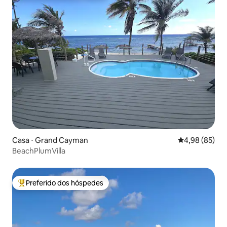
Casa ⋅ Grand Cayman
4,98 de uma a
4,98 (85)
BeachPlumVilla
Preferido dos hóspedes
Entre os melhores preferidos dos hóspedes