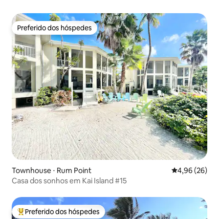
Preferido dos hóspedes
Preferido dos hóspedes
Townhouse ⋅ Rum Point
4,96 de uma a
4,96 (26)
Casa dos sonhos em Kai Island #15
Preferido dos hóspedes
Entre os melhores preferidos dos hóspedes