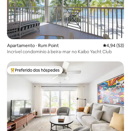
Apartamento ⋅ Rum Point
4,94 de uma a
4,94 (53)
Incrível condomínio à beira-mar no Kaibo Yacht Club
Preferido dos hóspedes
Entre os melhores preferidos dos hóspedes