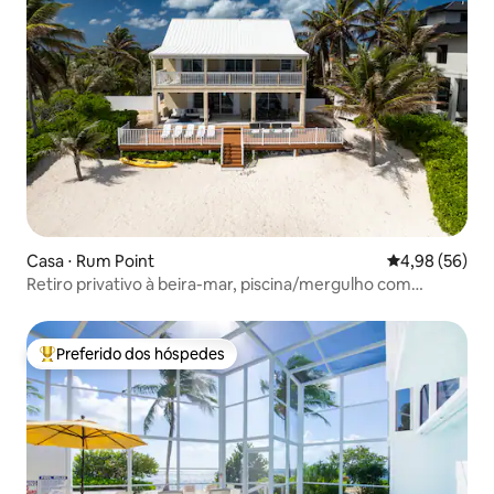
Casa ⋅ Rum Point
4,98 de uma a
4,98 (56)
Retiro privativo à beira-mar, piscina/mergulho com
snorkel, 16 hóspedes
Preferido dos hóspedes
Entre os melhores preferidos dos hóspedes