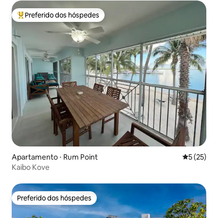
Preferido dos hóspedes
Entre os melhores preferidos dos hóspedes
Apartamento ⋅ Rum Point
5 de uma a
5 (25)
Kaibo Kove
Preferido dos hóspedes
Preferido dos hóspedes