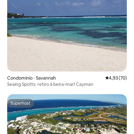
Condomínio ⋅ Savannah
4,93 de uma a
4,93 (70)
Seaing Spotts: retiro à beira-mar! Cayman
Superhost
Superhost