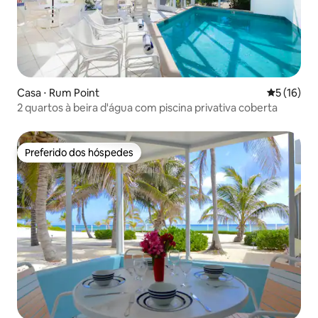
Casa ⋅ Rum Point
5 de uma a
5 (16)
2 quartos à beira d'água com piscina privativa coberta
Preferido dos hóspedes
Preferido dos hóspedes