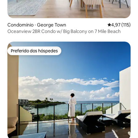
Condomínio ⋅ George Town
4,97 de uma av
4,97 (115)
Oceanview 2BR Condo w/ Big Balcony on 7 Mile Beach
Preferido dos hóspedes
Preferido dos hóspedes