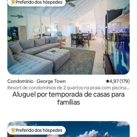
Preferido dos hóspedes
Entre os melhores preferidos dos hóspedes
Condomínio ⋅ George Town
4,97 de uma av
4,97 (179)
Resort de condomínios de 2 quartos na praia com piscina
Aluguel por temporada de casas para
e vista para o mar
famílias
Preferido dos hóspedes
Entre os melhores preferidos dos hóspedes