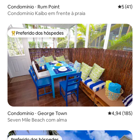
Condomínio ⋅ Rum Point
5 de uma a
5 (41)
Condomínio Kaibo em frente à praia
Preferido dos hóspedes
Entre os melhores preferidos dos hóspedes
Condomínio ⋅ George Town
4,94 de uma av
4,94 (185)
Seven Mile Beach com alma
Preferido dos hóspedes