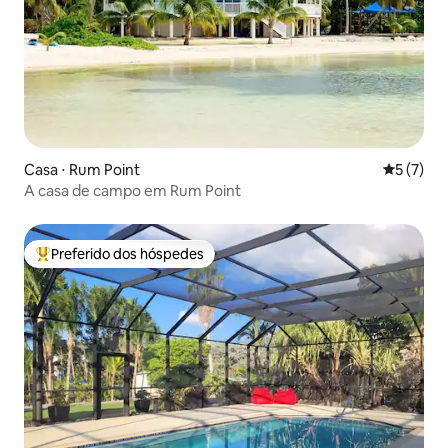
Casa ⋅ Rum Point
5 de uma 
5 (7)
A casa de campo em Rum Point
Preferido dos hóspedes
Entre os melhores preferidos dos hóspedes