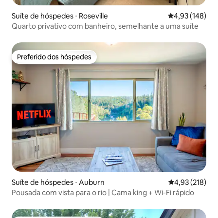
Suíte de hóspedes ⋅ Roseville
4,93 de uma av
4,93 (148)
Quarto privativo com banheiro, semelhante a uma suíte
Preferido dos hóspedes
Preferido dos hóspedes
Suíte de hóspedes ⋅ Auburn
4,93 de uma av
4,93 (218)
Pousada com vista para o rio | Cama king + Wi-Fi rápido