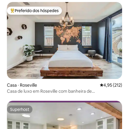
Preferido dos hóspedes
Entre os melhores preferidos dos hóspedes
Casa ⋅ Roseville
4,95 de uma av
4,95 (212)
Casa de luxo em Roseville com banheira de
hidromassagem e sala de jogos
Superhost
Superhost