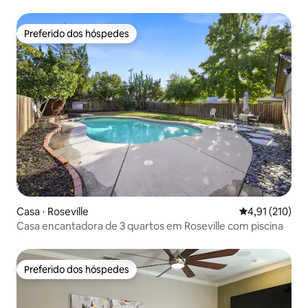
Preferido dos hóspedes
Preferido dos hóspedes
Casa ⋅ Roseville
4,91 de uma av
4,91 (210)
Casa encantadora de 3 quartos em Roseville com piscina
Preferido dos hóspedes
Preferido dos hóspedes