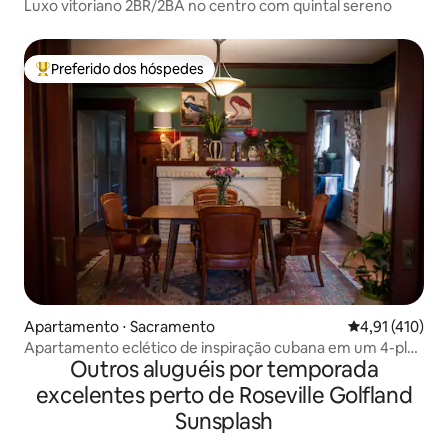
Luxo vitoriano 2BR/2BA no centro com quintal sereno
Preferido dos hóspedes
Entre os melhores preferidos dos hóspedes
Apartamento ⋅ Sacramento
4,91 de uma av
4,91 (410)
Apartamento eclético de inspiração cubana em um 4-plex
Outros aluguéis por temporada
dos anos 1920
excelentes perto de Roseville Golfland
Sunsplash