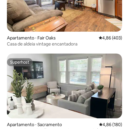
Apartamento ⋅ Fair Oaks
4,86 de uma av
4,86 (403)
Casa de aldeia vintage encantadora
Superhost
Superhost
Apartamento ⋅ Sacramento
4,86 de uma av
4,86 (180)