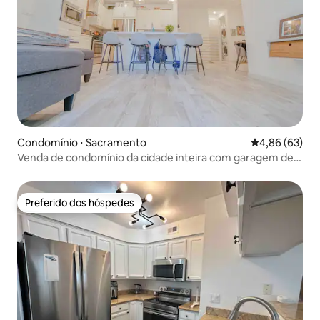
Condomínio ⋅ Sacramento
4,86 de uma a
4,86 (63)
Venda de condomínio da cidade inteira com garagem de
cozinha W/D
Preferido dos hóspedes
Preferido dos hóspedes