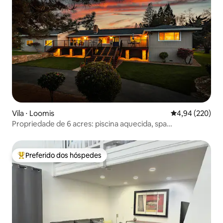
Vila ⋅ Loomis
4,94 de uma ava
4,94 (220)
Propriedade de 6 acres: piscina aquecida, spa
@the_wells_house_
Preferido dos hóspedes
Entre os melhores preferidos dos hóspedes