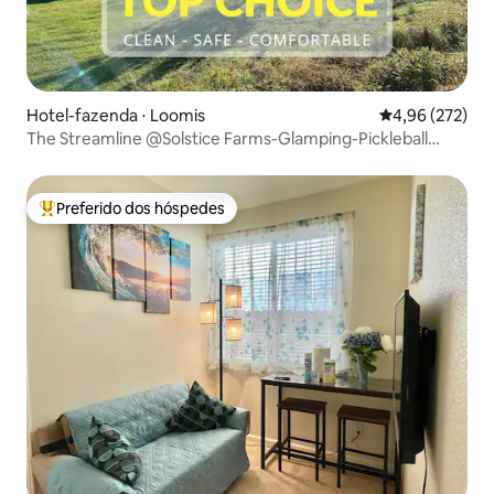
Hotel-fazenda ⋅ Loomis
4,96 de uma av
4,96 (272)
The Streamline @Solstice Farms-Glamping-Pickleball
(Camping de luxo)
Preferido dos hóspedes
Entre os melhores preferidos dos hóspedes