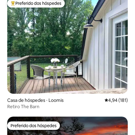
Preferido dos hóspedes
Entre os melhores preferidos dos hóspedes
Casa de hóspedes ⋅ Loomis
4,94 de uma av
4,94 (181)
Retiro The Barn
Preferido dos hóspedes
Preferido dos hóspedes