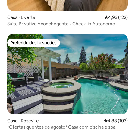
Casa ⋅ Elverta
4,93 de uma av
4,93 (122)
Suíte Privativa Aconchegante • Check-in Autônomo •
Banheiro Completo
Preferido dos hóspedes
Preferido dos hóspedes
Casa ⋅ Roseville
4,88 de uma av
4,88 (103)
*Ofertas quentes de agosto* Casa com piscina e spa!