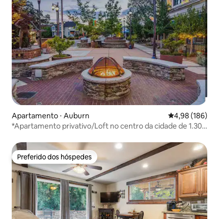
Apartamento ⋅ Auburn
4,98 de uma av
4,98 (186)
*Apartamento privativo/Loft no centro da cidade de 1.300
pés quadrados
Preferido dos hóspedes
Preferido dos hóspedes