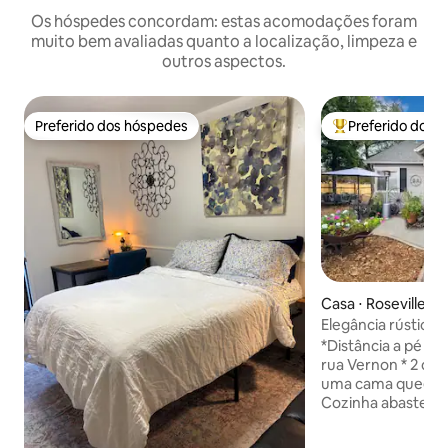
Os hóspedes concordam: estas acomodações foram
muito bem avaliadas quanto a localização, limpeza e
outros aspectos.
Preferido dos hóspedes
Preferido dos 
Preferido dos hóspedes
Entre os melhore
Casa ⋅ Roseville
Elegância rústica
*Distância a pé de
rua Vernon * 2 quartos, cada um com
uma cama queen e c
Cozinha abastecid
Keurig e um fogã
utensílios de cozinha *Sala de 