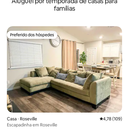
Aluguel por temporada de casas para
famílias
Preferido dos hóspedes
Preferido dos hóspedes
Casa ⋅ Roseville
4,78 de uma av
4,78 (109)
Escapadinha em Roseville