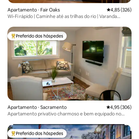
Apartamento ⋅ Fair Oaks
4,85 de uma av
4,85 (326)
Wi-Fi rápido | Caminhe até as trilhas do rio | Varanda
privativa
Preferido dos hóspedes
Entre os melhores preferidos dos hóspedes
Apartamento ⋅ Sacramento
4,95 de uma ava
4,95 (306)
Apartamento privativo charmoso e bem equipado no
centro da cidade
Preferido dos hóspedes
Entre os melhores preferidos dos hóspedes