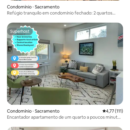
Condomínio ⋅ Sacramento
Refúgio tranquilo em condomínio fechado: 2 quartos
perto da Sac State e da Cal Expo
Superhost
Superhost
Condomínio ⋅ Sacramento
4,77 de uma a
4,77 (111)
Encantador apartamento de um quarto a poucos minutos
do centro da cidade