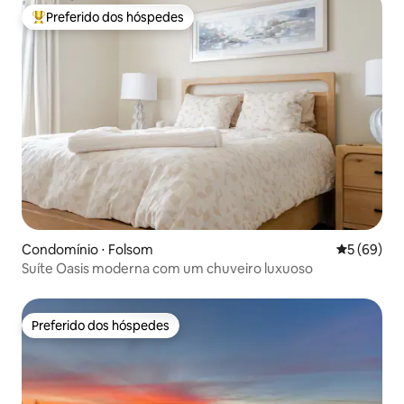
Preferido dos hóspedes
Entre os melhores preferidos dos hóspedes
Condomínio ⋅ Folsom
5 de uma a
5 (69)
Suíte Oasis moderna com um chuveiro luxuoso
Preferido dos hóspedes
Preferido dos hóspedes