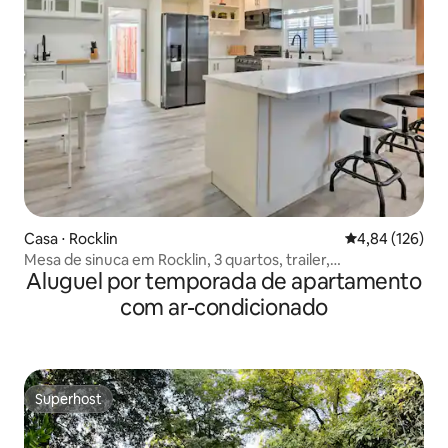
Casa ⋅ Rocklin
4,84 de uma av
4,84 (126)
Mesa de sinuca em Rocklin, 3 quartos, trailer,
Aluguel por temporada de apartamento
estacionamento
com ar-condicionado
Superhost
Superhost