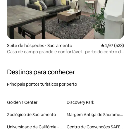
Suíte de hóspedes ⋅ Sacramento
4,97 de uma av
4,97 (523)
Casa de campo grande e confortável - perto do centro da
cidade
Destinos para conhecer
Principais pontos turísticos por perto
Golden 1 Center
Discovery Park
Zoológico de Sacramento
Margem Antiga de Sacramento
Universidade da Califórnia - Davis
Centro de Convenções SAFE Credit Union