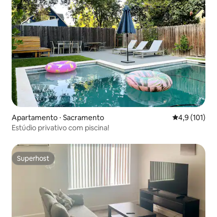
Apartamento ⋅ Sacramento
4,9 de uma av
4,9 (101)
Estúdio privativo com piscina!
Superhost
Superhost