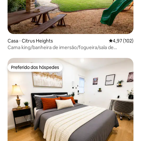
Casa ⋅ Citrus Heights
4,97 de uma av
4,97 (102)
Cama king/banheira de imersão/fogueira/sala de
jogos/playground
Preferido dos hóspedes
Preferido dos hóspedes