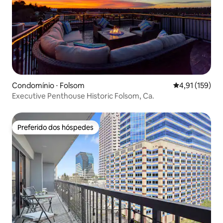
Condomínio ⋅ Folsom
4,91 de uma av
4,91 (159)
Executive Penthouse Historic Folsom, Ca.
Preferido dos hóspedes
Preferido dos hóspedes