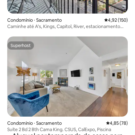
Condomínio ⋅ Sacramento
4,92 de uma av
4,92 (150)
Caminhe até A's, Kings, Capitol, River, estacionamento
gratuito
Superhost
Superhost
Condomínio ⋅ Sacramento
4,85 de uma a
4,85 (78)
Suíte 2 Bd 2 Bth Cama King. CSUS, CalExpo, Piscina