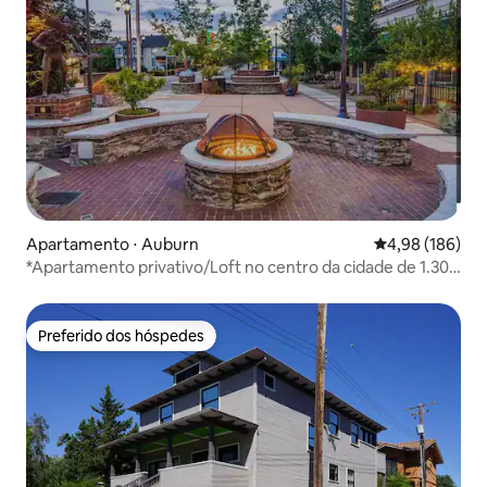
Apartamento ⋅ Auburn
4,98 de uma av
4,98 (186)
*Apartamento privativo/Loft no centro da cidade de 1.300
pés quadrados
Preferido dos hóspedes
Preferido dos hóspedes