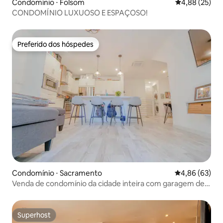
Condomínio ⋅ Folsom
4,88 de uma a
4,88 (25)
CONDOMÍNIO LUXUOSO E ESPAÇOSO!
Preferido dos hóspedes
Preferido dos hóspedes
Condomínio ⋅ Sacramento
4,86 de uma a
4,86 (63)
Venda de condomínio da cidade inteira com garagem de
cozinha W/D
Superhost
Superhost