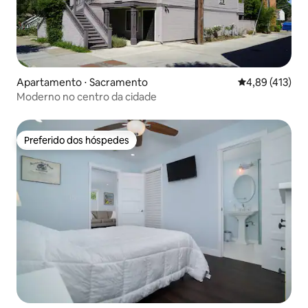
Apartamento ⋅ Sacramento
4,89 de uma av
4,89 (413)
Moderno no centro da cidade
Preferido dos hóspedes
Preferido dos hóspedes