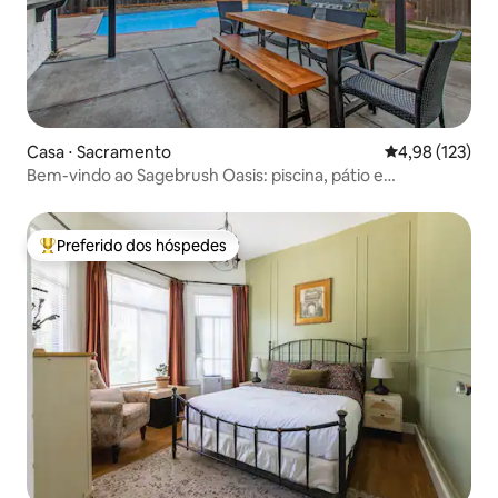
Casa ⋅ Sacramento
4,98 de uma av
4,98 (123)
Bem-vindo ao Sagebrush Oasis: piscina, pátio e
churrasqueira
Preferido dos hóspedes
Entre os melhores preferidos dos hóspedes