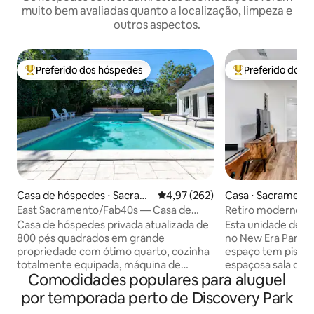
muito bem avaliadas quanto a localização, limpeza e
outros aspectos.
Preferido dos hóspedes
Preferido dos 
Entre os melhores preferidos dos hóspedes
Entre os melhore
Casa de hóspedes ⋅ Sacram
4,97 de uma avaliação média de 
4,97 (262)
Casa ⋅ Sacrament
ento
East Sacramento/Fab40s — Casa de
Retiro moderno no
retiro privativa com piscina
acessível a pé + la
Casa de hóspedes privada atualizada de
Esta unidade de 7
800 pés quadrados em grande
no New Era Park d
propriedade com ótimo quarto, cozinha
espaço tem pisos
totalmente equipada, máquina de
espaçosa sala de e
Comodidades populares para aluguel
lavar/secar, quarto, estação de
banheiro de tama
carregamento de veículos elétricos
sala de jantar ens
por temporada perto de Discovery Park
gratuita, piscina e spa sempre aquecido.
interna e um pitor