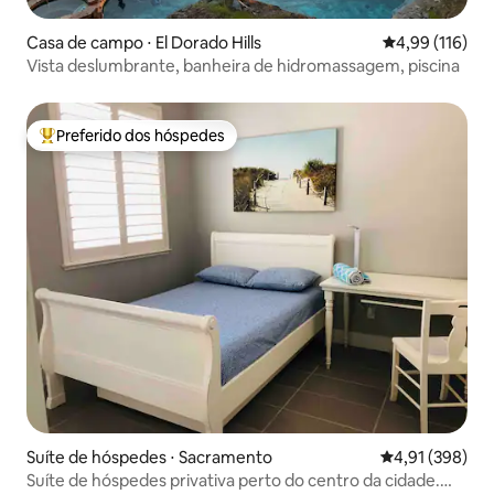
Casa de campo ⋅ El Dorado Hills
4,99 de uma av
4,99 (116)
Vista deslumbrante, banheira de hidromassagem, piscina
Preferido dos hóspedes
Entre os melhores preferidos dos hóspedes
Suíte de hóspedes ⋅ Sacramento
4,91 de uma av
4,91 (398)
Suíte de hóspedes privativa perto do centro da cidade.