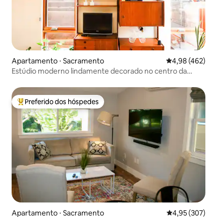
Apartamento ⋅ Sacramento
4,98 de uma av
4,98 (462)
Estúdio moderno lindamente decorado no centro da
cidade
Preferido dos hóspedes
Entre os melhores preferidos dos hóspedes
Apartamento ⋅ Sacramento
4,95 de uma av
4,95 (307)