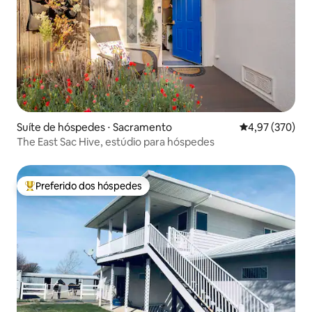
Suíte de hóspedes ⋅ Sacramento
4,97 de uma av
4,97 (370)
The East Sac Hive, estúdio para hóspedes
Preferido dos hóspedes
Entre os melhores preferidos dos hóspedes