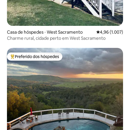
Casa de hóspedes ⋅ West Sacramento
4,96 de uma aval
4,96 (1.007)
Charme rural, cidade perto em West Sacramento
Preferido dos hóspedes
Entre os melhores preferidos dos hóspedes