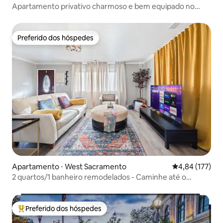
Apartamento privativo charmoso e bem equipado no
centro da cidade
Preferido dos hóspedes
Preferido dos hóspedes
Apartamento ⋅ West Sacramento
4,84 de uma av
4,84 (177)
2 quartos/1 banheiro remodelados - Caminhe até o
Golden 1 Center
Preferido dos hóspedes
Entre os melhores preferidos dos hóspedes