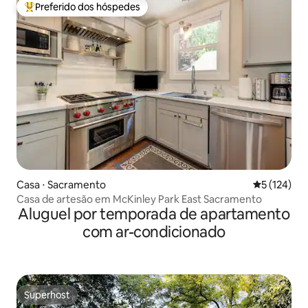
Preferido dos hóspedes
Entre os melhores preferidos dos hóspedes
Casa ⋅ Sacramento
5 de uma av
5 (124)
Casa de artesão em McKinley Park East Sacramento
Aluguel por temporada de apartamento
com ar-condicionado
Superhost
Superhost