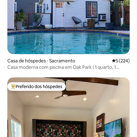
Casa de hóspedes ⋅ Sacramento
5 de uma av
5 (224)
Casa moderna com piscina em Oak Park | 1 quarto, 1
banheiro
Preferido dos hóspedes
Entre os melhores preferidos dos hóspedes