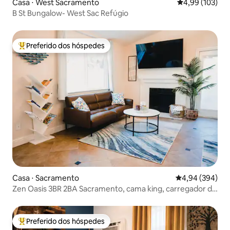
Casa ⋅ West Sacramento
4,99 de uma av
4,99 (103)
B St Bungalow- West Sac Refúgio
Preferido dos hóspedes
Entre os melhores preferidos dos hóspedes
Casa ⋅ Sacramento
4,94 de uma ava
4,94 (394)
Zen Oasis 3BR 2BA Sacramento, cama king, carregador de
veículos elétricos
Preferido dos hóspedes
Entre os melhores preferidos dos hóspedes