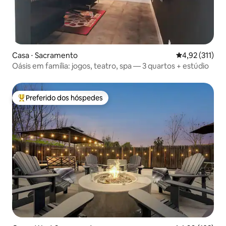
Casa ⋅ Sacramento
4,92 de uma av
4,92 (311)
Oásis em família: jogos, teatro, spa — 3 quartos + estúdio
Preferido dos hóspedes
Entre os melhores preferidos dos hóspedes