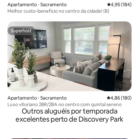
Apartamento ⋅ Sacramento
4,95 de uma av
4,95 (184)
Melhor custo-benefício no centro da cidade! (B)
Superhost
Superhost
Apartamento ⋅ Sacramento
4,86 de uma av
4,86 (180)
Luxo vitoriano 2BR/2BA no centro com quintal sereno
Outros aluguéis por temporada
excelentes perto de Discovery Park