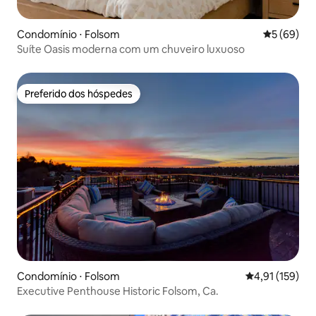
Condomínio ⋅ Folsom
5 de uma a
5 (69)
Suíte Oasis moderna com um chuveiro luxuoso
Preferido dos hóspedes
Preferido dos hóspedes
Condomínio ⋅ Folsom
4,91 de uma av
4,91 (159)
Executive Penthouse Historic Folsom, Ca.