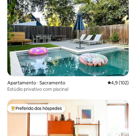
Apartamento ⋅ Sacramento
4,9 de uma av
4,9 (102)
Estúdio privativo com piscina!
Preferido dos hóspedes
Entre os melhores preferidos dos hóspedes