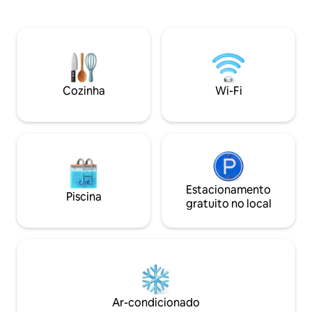
Piscina e Spa são exclusivos para os
Fica a apenas uma
hóspedes e não são compartilhados
uma curta distânci
durante a sua estadia. A propriedade
parques, restaurantes e
está localizada no desejado bairro Fab
Park - 7 quarteirõ
Forties. A uma curta distância a pé de
uma trilha para co
cafés, restaurantes, microcervejarias,
de tênis, um camp
bares, parques e a poucos minutos do
infantil. DOCO/Golden 1 Center - 7
Cozinha
Wi-Fi
centro da cidade. Se você preferir andar
minutos de carro J st. - 5 quarteirões Um
de bicicleta Jump ou Uber para se
dos quarteirões 
locomover, há muitas nas proximidades.
centro
Estacionamento
Piscina
gratuito no local
Ar-condicionado