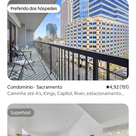
Preferido dos hóspedes
Preferido dos hóspedes
Condomínio ⋅ Sacramento
4,92 de uma av
4,92 (151)
Caminhe até A's, Kings, Capitol, River, estacionamento
gratuito
Superhost
Superhost