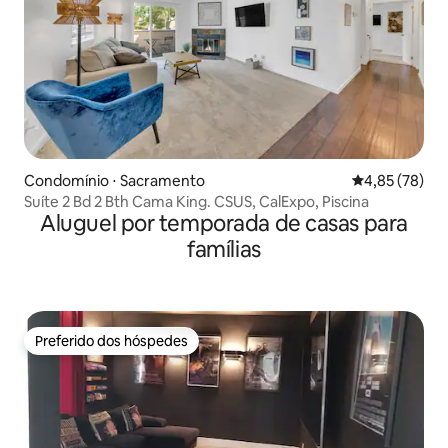
Condomínio ⋅ Sacramento
4,85 de uma a
4,85 (78)
Suíte 2 Bd 2 Bth Cama King. CSUS, CalExpo, Piscina
Aluguel por temporada de casas para
famílias
Preferido dos hóspedes
Preferido dos hóspedes