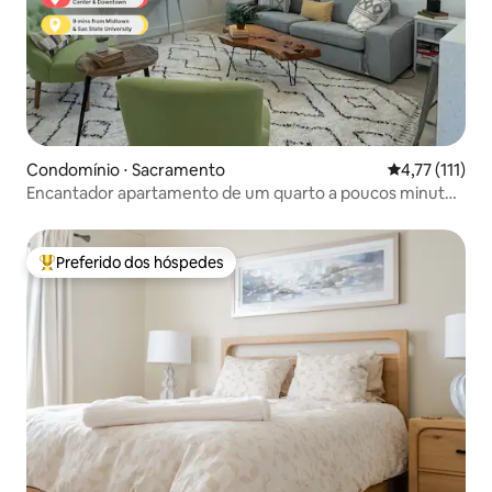
Condomínio ⋅ Sacramento
4,77 de uma a
4,77 (111)
Encantador apartamento de um quarto a poucos minutos
do centro da cidade
Preferido dos hóspedes
Entre os melhores preferidos dos hóspedes