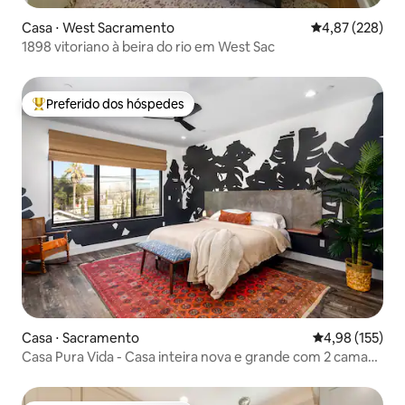
Casa ⋅ West Sacramento
4,87 de uma av
4,87 (228)
1898 vitoriano à beira do rio em West Sac
Preferido dos hóspedes
Entre os melhores preferidos dos hóspedes
Casa ⋅ Sacramento
4,98 de uma av
4,98 (155)
Casa Pura Vida - Casa inteira nova e grande com 2 camas
king