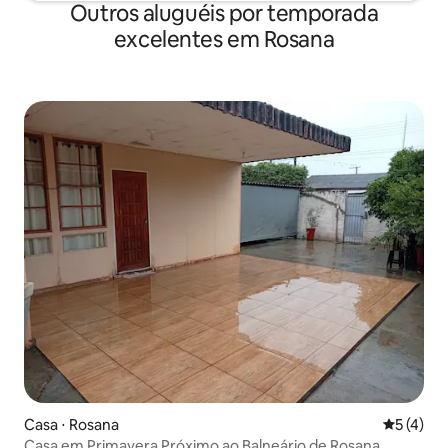
Outros aluguéis por temporada
excelentes em Rosana
Casa ⋅ Rosana
5 de uma 
5 (4)
Casa em Primavera Próximo ao Balneário de Rosana