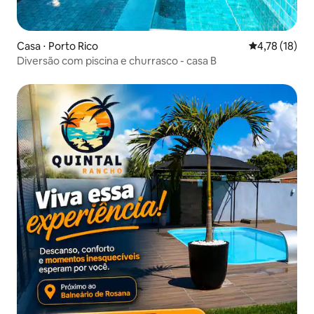
Casa ⋅ Porto Rico
4,78 de uma a
4,78 (18)
Diversão com piscina e churrasco - casa B