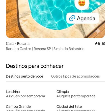
Casa ⋅ Rosana
5 de uma 
5 (5)
Rancho Castro | Rosana SP | 3 min do Balneário
Destinos para conhecer
Destinos perto de você
Outros tipos de acomodações
Londrina
Olímpia
Aluguéis por temporada
Aluguéis por temporada
Campo Grande
Ciudad del Este