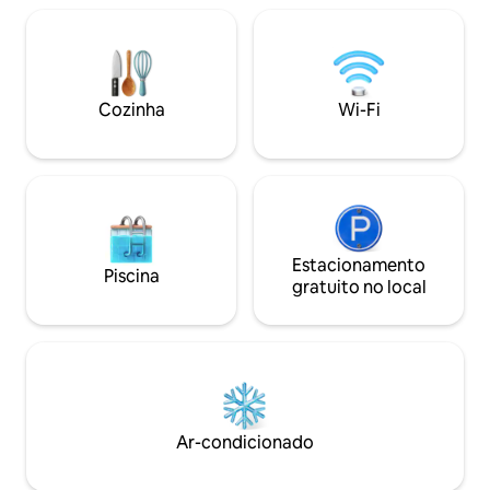
quatro banheiros,
três banheiros co
todos climatizados
aquecida. Localiz
Garbelini, 95 Bairr
Cozinha
Wi-Fi
Estacionamento
Piscina
gratuito no local
Ar-condicionado