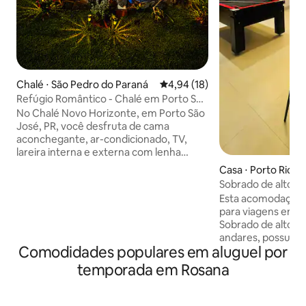
Chalé ⋅ São Pedro do Paraná
4,94 de uma avaliação média de
4,94 (18)
Refúgio Romântico - Chalé em Porto São
José, PR
No Chalé Novo Horizonte, em Porto São
José, PR, você desfruta de cama
aconchegante, ar-condicionado, TV,
lareira interna e externa com lenha
disponível e banheira com
Casa ⋅ Porto Rico
hidromassagem aquecida. A cozinha é
Sobrado de alto p
completa com fogão, forno, cafeteira,
Esta acomodação e
chaleira elétrica, air fryer, panelas,
para viagens em gr
talheres e itens para café da manhã. Na
Sobrado de alto p
chegada, um brinde surpresa. O espaço
andares, possuin
externo possui um lago encantador para
Comodidades populares em aluguel por
linda vista para o r
relaxar. Recomendamos trazer
próximo de mercad
temporada em Rosana
alimentos, bebidas e, em dias frios, um
duas áreas gourm
edredom extra para maior conforto.
sinuca, três quart
um quarto de solte