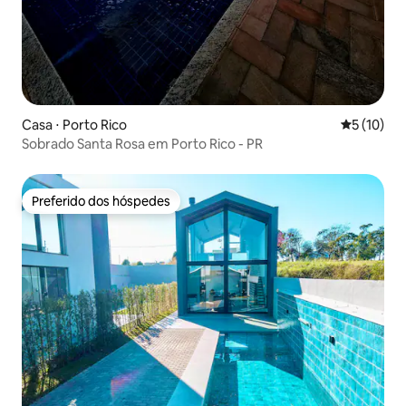
Casa ⋅ Porto Rico
5 de uma a
5 (10)
Sobrado Santa Rosa em Porto Rico - PR
Preferido dos hóspedes
Preferido dos hóspedes