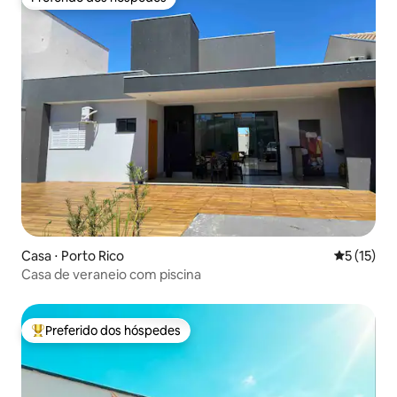
Preferido dos hóspedes
Casa ⋅ Porto Rico
5 de uma a
5 (15)
Casa de veraneio com piscina
Preferido dos hóspedes
Entre os melhores preferidos dos hóspedes