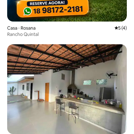
Casa ⋅ Rosana
5 de uma 
5 (4)
Rancho Quintal