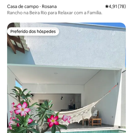
Casa de campo ⋅ Rosana
4,91 de uma a
4,91 (78)
Rancho na Beira Rio para Relaxar com a Família.
Preferido dos hóspedes
Preferido dos hóspedes