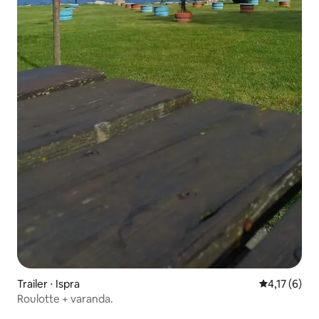
Trailer ⋅ Ispra
4,17 de uma 
4,17 (6)
Roulotte + varanda.