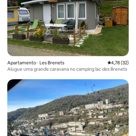
Apartamento ⋅ Les Brenets
4,78 de uma a
4,78 (32)
Alugue uma grande caravana no camping lac des Brenets