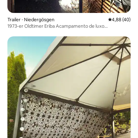
Trailer ⋅ Niedergösgen
4,88 de uma a
4,88 (40)
1973-er Oldtimer Eriba Acampamento de luxo
Wohnwagen