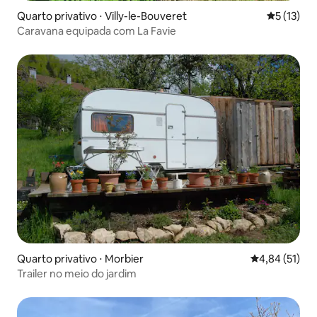
Quarto privativo ⋅ Villy-le-Bouveret
5 de uma a
5 (13)
Caravana equipada com La Favie
Quarto privativo ⋅ Morbier
4,84 de uma a
4,84 (51)
Trailer no meio do jardim