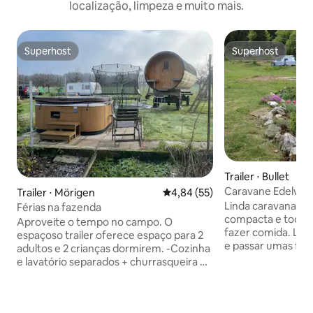
localização, limpeza e muito mais.
Superhost
Superhost
Superhost
Superhost
Trailer ⋅ Bullet
Caravane Edelwei
Trailer ⋅ Mörigen
4,84 de uma avaliação média de
4,84 (55)
Linda caravana eq
Férias na fazenda
compacta e todo o
Aproveite o tempo no campo. O
fazer comida. Lugar tranquilo para ficar
espaçoso trailer oferece espaço para 2
e passar umas fér
adultos e 2 crianças dormirem. -Cozinha
cercadas pela nat
e lavatório separados + churrasqueira e
lado. Durante a su
lareira -Banheiro químico com vaso
encontrar várias a
sanitário e chuveiro. -Parque infantil
caminhadas, cicli
com trampolim, balanço, escorregador,
a piscina ao ar liv