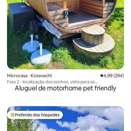
Microcasa ⋅ Küssnacht
4,99 de uma ava
4,99 (294)
Fass 2 - localização dos sonhos, vista para as
Aluguel de motorhome pet friendly
montanhas/lagos/alpacas
Preferido dos hóspedes
Entre os melhores preferidos dos hóspedes