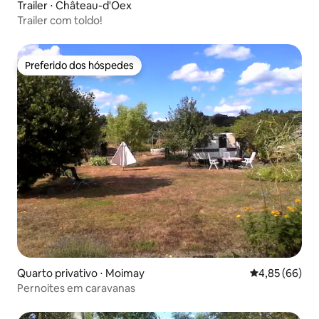
Trailer ⋅ Château-d'Oex
Trailer com toldo!
Preferido dos hóspedes
Preferido dos hóspedes
Quarto privativo ⋅ Moimay
4,85 de uma a
4,85 (66)
Pernoites em caravanas