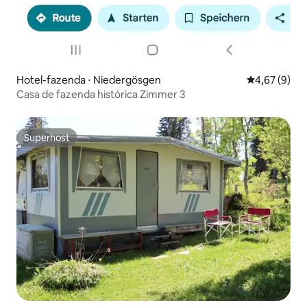
Hotel-fazenda ⋅ Niedergösgen
4,67 de uma 
4,67 (9)
Casa de fazenda histórica Zimmer 3
Superhost
Superhost