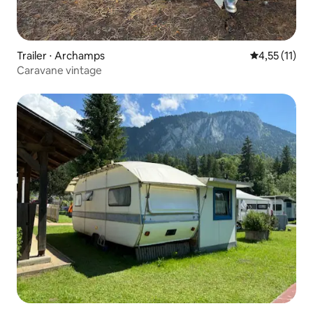
Trailer ⋅ Archamps
4,55 de uma a
4,55 (11)
Caravane vintage