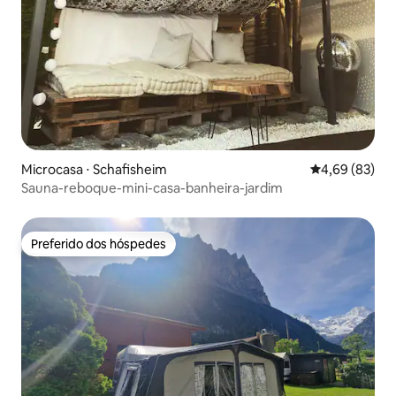
Microcasa ⋅ Schafisheim
4,69 de uma a
4,69 (83)
Sauna-reboque-mini-casa-banheira-jardim
Preferido dos hóspedes
Preferido dos hóspedes