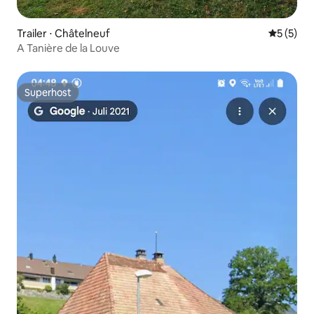
Trailer ⋅ Châtelneuf
5 de uma 
5 (5)
A Tanière de la Louve
Superhost
Superhost