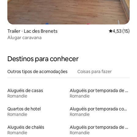
Trailer ⋅ Lac des Brenets
4,53 de uma a
4,53 (15)
Alugar caravana
Destinos para conhecer
Outros tipos de acomodações
Coisas para fazer
Aluguéis de casas
Aluguéis por temporada de acomodações de luxo
Romandie
Romandie
Quartos de hotel
Aluguéis por temporada com cama de altura acessível
Romandie
Romandie
Aluguéis de chalés
Aluguéis por temporada de celeiros
Romandie
Romandie