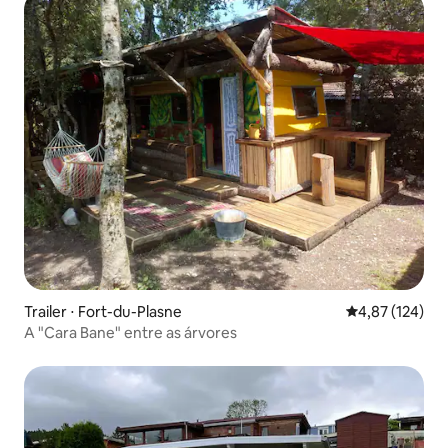
Trailer ⋅ Fort-du-Plasne
4,87 de uma av
4,87 (124)
A "Cara Bane" entre as árvores