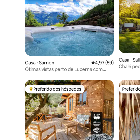
Casa ⋅ Sa
Casa ⋅ Sarnen
4,97 de uma avaliação 
4,97 (59)
Chalé pe
Ótimas vistas perto de Lucerna com
Sallanche
banheira de hidromassagem!
Preferido dos hóspedes
Preferid
Entre os melhores preferidos dos hóspedes
Preferid