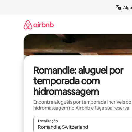
Pular
Algu
para
o
conteúdo
Romandie: aluguel por
temporada com
hidromassagem
Encontre aluguéis por temporada incríveis c
hidromassagem no Airbnb e faça sua reserva
Localização
Quando os resultados estiverem disponíveis, expl