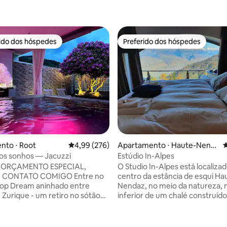
rido dos hóspedes
Preferido dos hóspedes
 melhores preferidos dos hóspedes
Preferido dos hóspedes
édia de 5, 152 avaliações
nto ⋅ Root
4,99 de uma avaliação média de 5, 276 avalia
4,99 (276)
Apartamento ⋅ Haute-Nend
4
az
os sonhos — Jacuzzi
Estúdio In-Alpes
 ORÇAMENTO ESPECIAL,
O Studio In-Alpes está localiza
ONTATO COMIGO Entre no
centro da estância de esqui Ha
top Dream aninhado entre
Nendaz, no meio da natureza, n
 Zurique - um retiro no sótão
inferior de um chalé construíd
 satisfazer todos os desejos.
que teve uma renovação comp
celebração de aniversário, uma
2018. O Bed-Up torna este estú
 romântica, uma viagem de
com uma vista de 48 km para o 