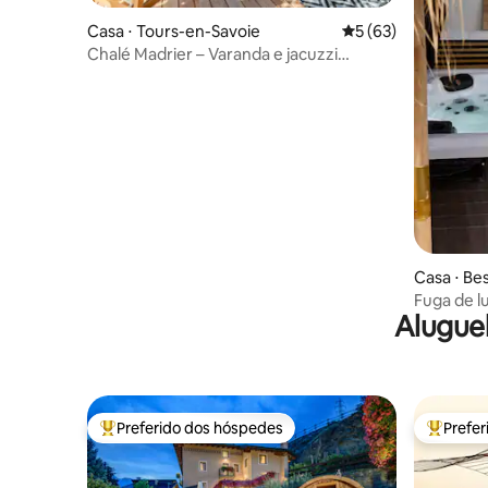
Casa ⋅ Tours-en-Savoie
5 de uma avaliação 
5 (63)
Chalé Madrier – Varanda e jacuzzi
privativos
Casa ⋅ Be
Fuga de l
Alugue
Besançon
Preferido dos hóspedes
Prefe
Entre os melhores preferidos dos hóspedes
Entre os