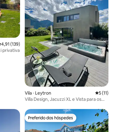
,91 de uma avaliação média de 5, 139 avaliações
4,91 (139)
i privativa
ções
Vila ⋅ Leytron
5 de uma avaliação
5 (11)
Villa Design, Jacuzzi XL e Vista para os
Alpes, Tranquilidade e Luxo
Preferido dos hóspedes
Preferido dos hóspedes