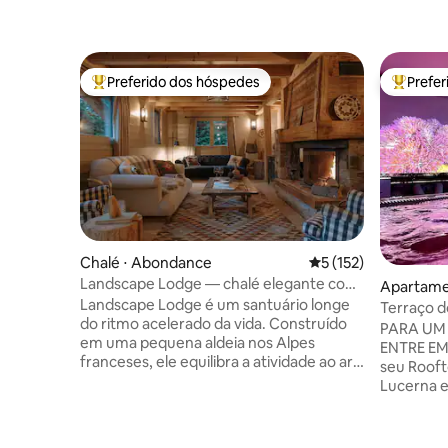
Preferido dos hóspedes
Prefe
Entre os melhores preferidos dos hóspedes
Entre os
Chalé ⋅ Abondance
5 de uma avaliação m
5 (152)
Landscape Lodge — chalé elegante com
Apartame
vista incrível
Landscape Lodge é um santuário longe
Terraço d
do ritmo acelerado da vida. Construído
PARA UM
em uma pequena aldeia nos Alpes
ENTRE EM C
franceses, ele equilibra a atividade ao ar
seu Roof
livre com o descanso e o retiro. Seus
Lucerna e
interiores combinam acabamentos
feito para
elegantes e modernos com toques
Seja uma 
tradicionais únicos. As camas são
escapada