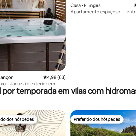
Casa ⋅ Fillinges
4
média de 5, 63 avaliações
Apartamento espaçoso — entre
montanhas
sançon
4,98 de uma avaliação média de 5, 63 avalia
4,98 (63)
uxo – Jacuzzi e exterior em
l por temporada em vilas com hidrom
-Cras
rido dos hóspedes
Preferido dos hóspedes
 melhores preferidos dos hóspedes
Preferido dos hóspedes