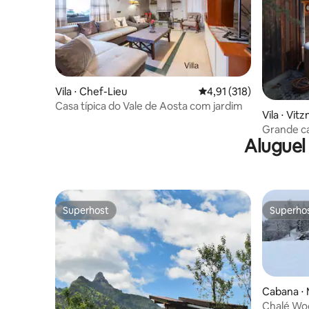
Vila ⋅ Chef-Lieu
4,91 de uma avaliação m
4,91 (318)
Casa típica do Vale de Aosta com jardim
Vila ⋅ Vit
Grande ca
Aluguel
recentem
Superhost
Superho
Superhost
Superho
Cabana ⋅
Chalé Wo