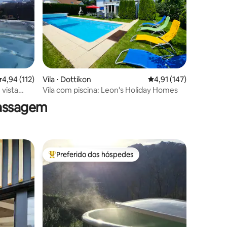
,94 de uma avaliação média de 5, 112 avaliações
4,94 (112)
Vila ⋅ Dottikon
4,91 de uma avaliação 
4,91 (147)
ções
 vista
Vila com piscina: Leon's Holiday Homes
massagem
Preferido dos hóspedes
Entre os melhores preferidos dos hóspedes
ções