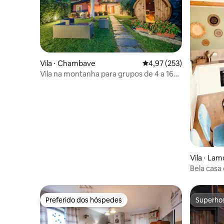
Vila ⋅ Chambave
4,97 de uma avaliação m
4,97 (253)
Vila na montanha para grupos de 4 a 16
hóspedes
Vila ⋅ La
Bela casa
desobstr
Preferido dos hóspedes
Superho
Preferido dos hóspedes
Superho