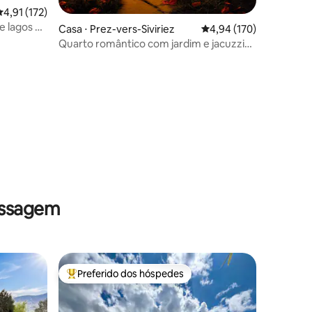
,91 de uma avaliação média de 5, 172 avaliações
4,91 (172)
 lagos e
Casa ⋅ Prez-vers-Siviriez
4,94 de uma avaliação 
4,94 (170)
Quarto romântico com jardim e jacuzzi
privativo
ções
assagem
Preferido dos hóspedes
Entre os melhores preferidos dos hóspedes