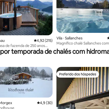
édia de 5, 318 avaliações
Vila ⋅ Sallanches
4
znau
4,92 de uma avaliação média de 5, 215 avalia
4,92 (215)
Magnífico chalé Sallanches com
sa de fazenda de 250 anos
para o Mont Blanc
 por temporada de chalés com hidro
ente reformada
st
Preferido dos hóspedes
st
Preferido dos hóspedes
 Morgex
4,9 de uma avaliação média de 5, 30 avalia
4,9 (30)
odhouse