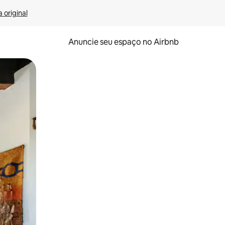
 original
Anuncie seu espaço no Airbnb
 deslizando o dedo na tela.