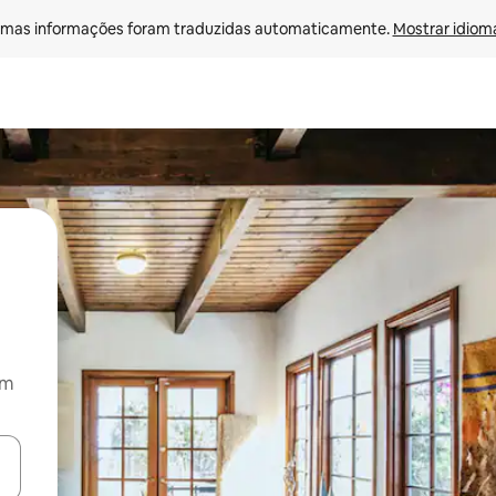
mas informações foram traduzidas automaticamente. 
Mostrar idioma
om
ore-os usando as seta para cima e para baixo do teclado ou tocando e