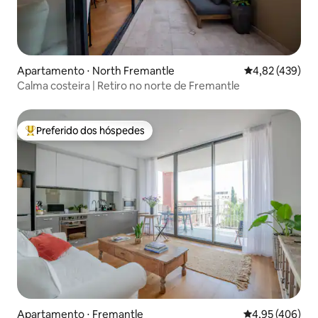
Apartamento ⋅ North Fremantle
4,82 de uma av
4,82 (439)
Calma costeira | Retiro no norte de Fremantle
Preferido dos hóspedes
Entre os melhores preferidos dos hóspedes
Apartamento ⋅ Fremantle
4,95 de uma av
4,95 (406)