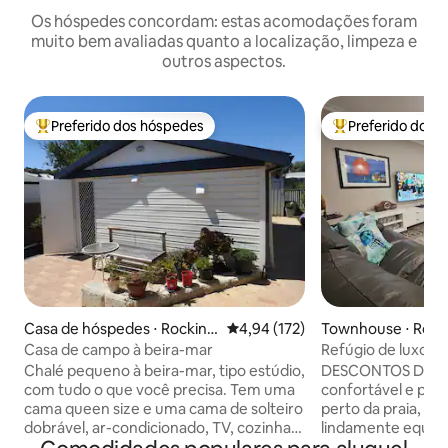
Os hóspedes concordam: estas acomodações foram
muito bem avaliadas quanto a localização, limpeza e
outros aspectos.
Preferido dos hóspedes
Preferido dos 
Entre os melhores preferidos dos hóspedes
Entre os melhore
Casa de hóspedes ⋅ Rocking
4,94 de uma avaliação média de 
4,94 (172)
Townhouse ⋅ Roc
ham
Casa de campo à beira-mar
Refúgio de luxo co
pôr do sol e camin
Chalé pequeno à beira-mar, tipo estúdio,
DESCONTOS DISPONÍVEIS
com tudo o que você precisa. Tem uma
confortável e per
cama queen size e uma cama de solteiro
perto da praia, es
dobrável, ar-condicionado, TV, cozinha
lindamente equipa
americana totalmente equipada com
para o litoral, áre