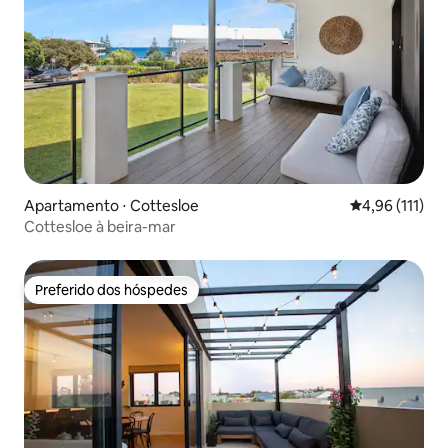
Apartamento ⋅ Cottesloe
4,96 de uma av
4,96 (111)
Cottesloe à beira-mar
Preferido dos hóspedes
Preferido dos hóspedes