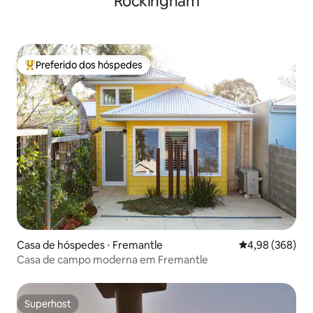
Rockingham
Preferido dos hóspedes
Entre os melhores preferidos dos hóspedes
Casa de hóspedes ⋅ Fremantle
4,98 de uma ava
4,98 (368)
Casa de campo moderna em Fremantle
Superhost
Superhost