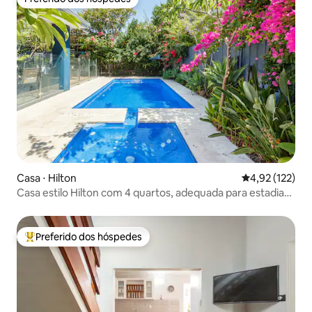
Preferido dos hóspedes
Casa ⋅ Hilton
4,92 de uma av
4,92 (122)
Casa estilo Hilton com 4 quartos, adequada para estadias
de curta ou longa duração
Preferido dos hóspedes
Entre os melhores preferidos dos hóspedes