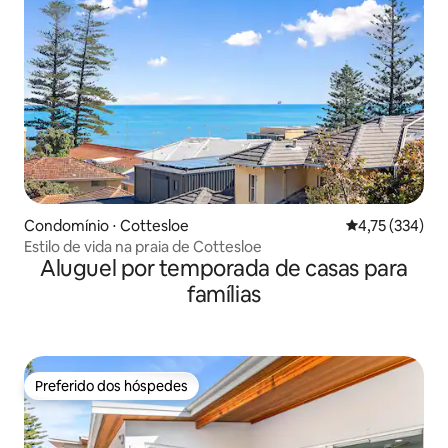
Condomínio ⋅ Cottesloe
4,75 de uma av
4,75 (334)
Estilo de vida na praia de Cottesloe
Aluguel por temporada de casas para
famílias
Preferido dos hóspedes
Preferido dos hóspedes