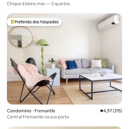
Chique à beira-mar — 2 quartos
Preferido dos hóspedes
Entre os melhores preferidos dos hóspedes
Condomínio ⋅ Fremantle
4,97 de uma av
4,97 (215)
Central Fremantle na sua porta