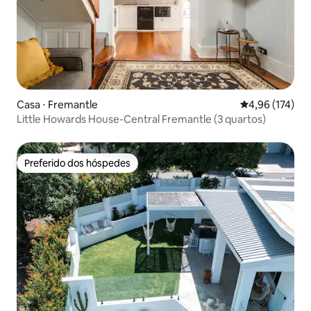
Casa ⋅ Fremantle
4,96 de uma av
4,96 (174)
Little Howards House-Central Fremantle (3 quartos)
Preferido dos hóspedes
Preferido dos hóspedes