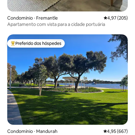
Condomínio ⋅ Fremantle
4,97 de uma av
4,97 (205)
Apartamento com vista para a cidade portuária
Preferido dos hóspedes
Entre os melhores preferidos dos hóspedes
Condomínio ⋅ Mandurah
4,95 de uma ava
4,95 (667)