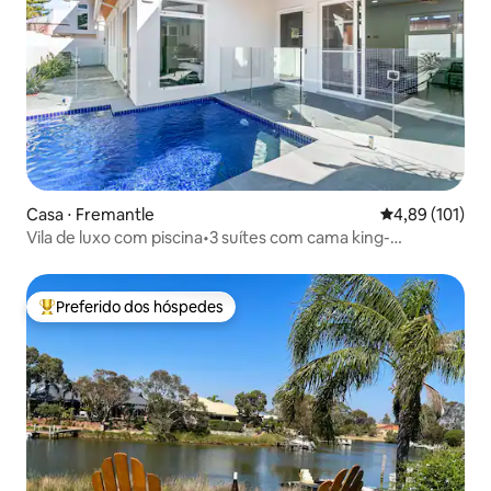
Casa ⋅ Fremantle
4,89 de uma av
4,89 (101)
Vila de luxo com piscina•3 suítes com cama king-
size•Caminhe até a cidade
Preferido dos hóspedes
Entre os melhores preferidos dos hóspedes