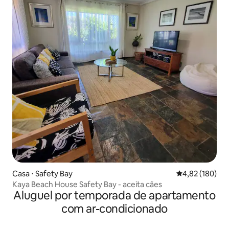
Casa ⋅ Safety Bay
4,82 de uma av
4,82 (180)
Kaya Beach House Safety Bay - aceita cães
Aluguel por temporada de apartamento
com ar-condicionado