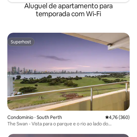
Aluguel de apartamento para
temporada com Wi-Fi
Superhost
Superhost
Condomínio ⋅ South Perth
4,76 de uma av
4,76 (360)
The Swan - Vista para o parque e o rio ao lado do
Zoológico de Perth