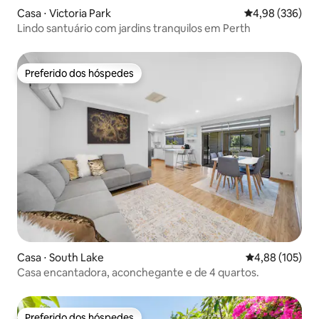
Casa ⋅ Victoria Park
4,98 de uma ava
4,98 (336)
Lindo santuário com jardins tranquilos em Perth
Preferido dos hóspedes
Preferido dos hóspedes
Casa ⋅ South Lake
4,88 de uma av
4,88 (105)
Casa encantadora, aconchegante e de 4 quartos.
Preferido dos hóspedes