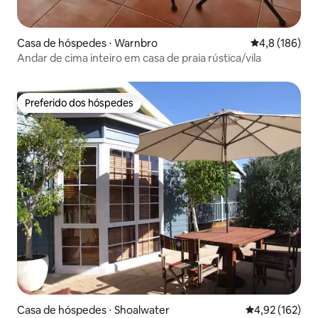
Casa de hóspedes ⋅ Warnbro
4,8 de uma av
4,8 (186)
Andar de cima inteiro em casa de praia rústica/vila
Preferido dos hóspedes
Preferido dos hóspedes
Casa de hóspedes ⋅ Shoalwater
4,92 de uma av
4,92 (162)