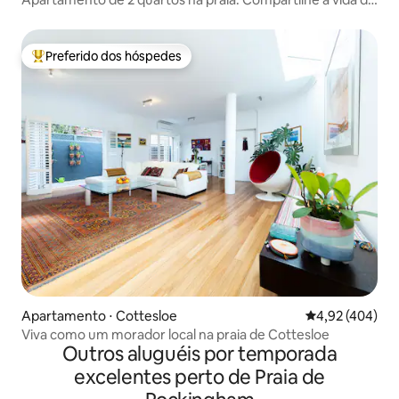
praia!
Preferido dos hóspedes
Entre os melhores preferidos dos hóspedes
Apartamento ⋅ Cottesloe
4,92 de uma av
4,92 (404)
Viva como um morador local na praia de Cottesloe
Outros aluguéis por temporada
excelentes perto de Praia de