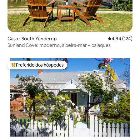
Casa ⋅ South Yunderup
4,94 de uma av
4,94 (124)
Sunland Cove: moderno, à beira-mar + caiaques
Preferido dos hóspedes
Entre os melhores preferidos dos hóspedes