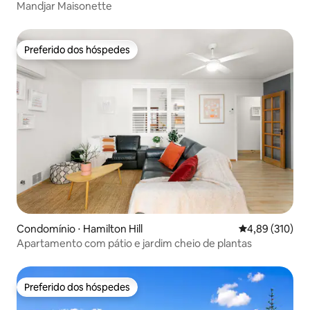
Mandjar Maisonette
Preferido dos hóspedes
Preferido dos hóspedes
Condomínio ⋅ Hamilton Hill
4,89 de uma av
4,89 (310)
Apartamento com pátio e jardim cheio de plantas
Preferido dos hóspedes
Preferido dos hóspedes