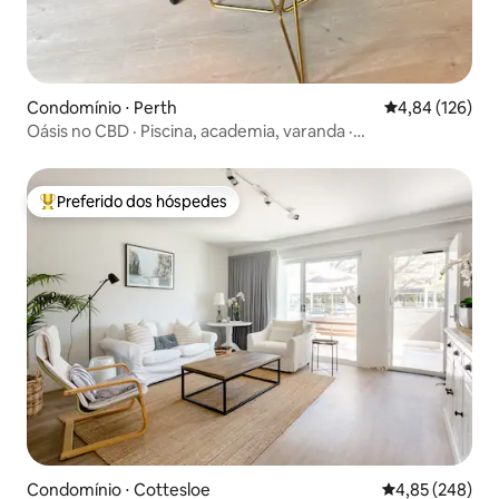
Condomínio ⋅ Perth
4,84 de uma av
4,84 (126)
Oásis no CBD · Piscina, academia, varanda ·
Estacionamento gratuito
Preferido dos hóspedes
Entre os melhores preferidos dos hóspedes
Condomínio ⋅ Cottesloe
4,85 de uma ava
4,85 (248)