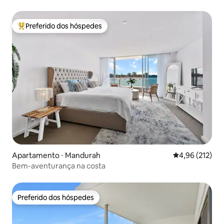
Preferido dos hóspedes
Entre os melhores preferidos dos hóspedes
Apartamento ⋅ Mandurah
4,96 de uma av
4,96 (212)
Bem-aventurança na costa
Preferido dos hóspedes
Preferido dos hóspedes