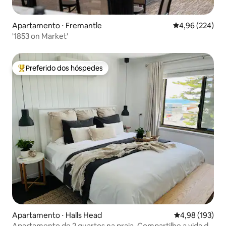
Apartamento ⋅ Fremantle
4,96 de uma ava
4,96 (224)
'1853 on Market'
Preferido dos hóspedes
Entre os melhores preferidos dos hóspedes
Apartamento ⋅ Halls Head
4,98 de uma av
4,98 (193)
Apartamento de 2 quartos na praia. Compartilhe a vida de