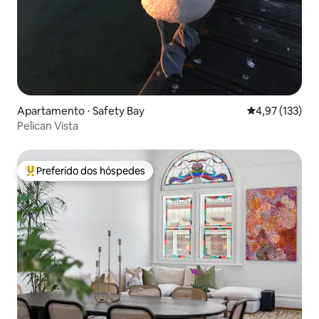
Apartamento ⋅ Safety Bay
4,97 de uma av
4,97 (133)
Pelican Vista
Preferido dos hóspedes
Entre os melhores preferidos dos hóspedes