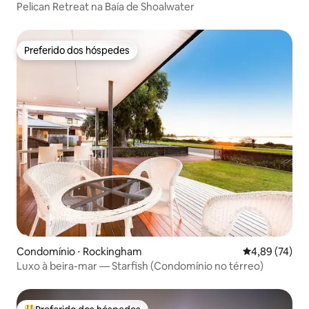
Pelican Retreat na Baía de Shoalwater
Preferido dos hóspedes
Preferido dos hóspedes
Condomínio ⋅ Rockingham
4,89 de uma a
4,89 (74)
Luxo à beira-mar — Starfish (Condomínio no térreo)