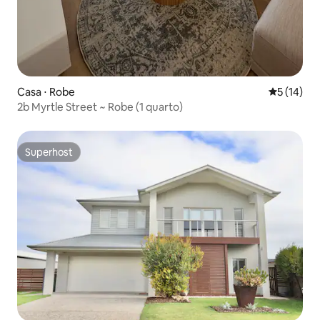
Casa ⋅ Robe
5 de uma a
5 (14)
2b Myrtle Street ~ Robe (1 quarto)
Superhost
Superhost