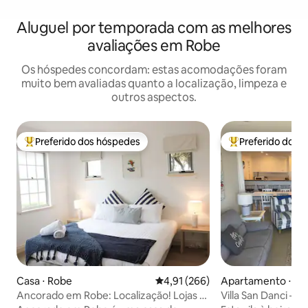
Aluguel por temporada com as melhores
avaliações em Robe
Os hóspedes concordam: estas acomodações foram
muito bem avaliadas quanto a localização, limpeza e
outros aspectos.
Preferido dos hóspedes
Preferido dos 
Entre os melhores preferidos dos hóspedes
Entre os melhore
Casa ⋅ Robe
4,91 de uma avaliação média de 
4,91 (266)
Apartamento ⋅ Ro
Ancorado em Robe: Localização! Lojas a
Villa San Danci — 