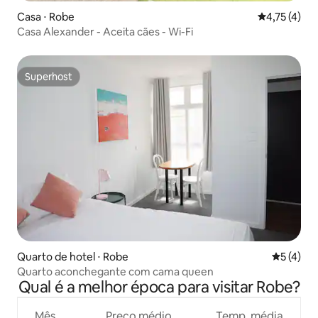
Casa ⋅ Robe
4,75 de uma 
4,75 (4)
Casa Alexander - Aceita cães - Wi-Fi
Superhost
Superhost
Quarto de hotel ⋅ Robe
5 de uma 
5 (4)
Quarto aconchegante com cama queen
Qual é a melhor época para visitar Robe?
Mês
Preço médio
Temp. média