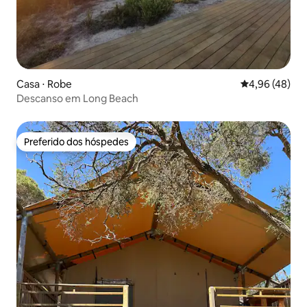
Casa ⋅ Robe
4,96 de uma a
4,96 (48)
Descanso em Long Beach
Preferido dos hóspedes
Preferido dos hóspedes