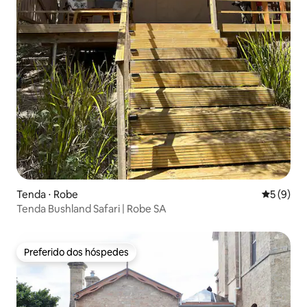
Tenda ⋅ Robe
5 de uma 
5 (9)
Tenda Bushland Safari | Robe SA
Preferido dos hóspedes
Preferido dos hóspedes