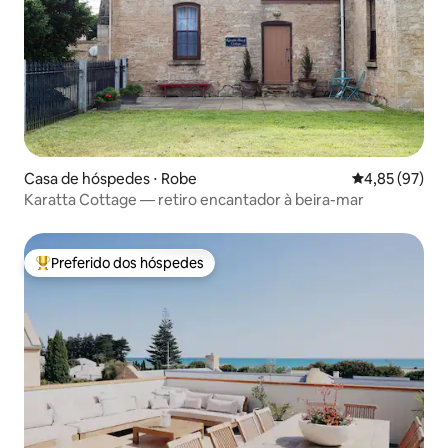
Casa de hóspedes ⋅ Robe
4,85 de uma a
4,85 (97)
Karatta Cottage — retiro encantador à beira-mar
Preferido dos hóspedes
Entre os melhores preferidos dos hóspedes