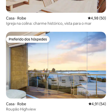
Casa ⋅ Robe
4,98 de uma a
4,98 (50)
Igreja na colina: charme histórico, vista para o mar
Preferido dos hóspedes
Preferido dos hóspedes
Casa ⋅ Robe
4,91 de uma a
4,91 (54)
Roupão Highview