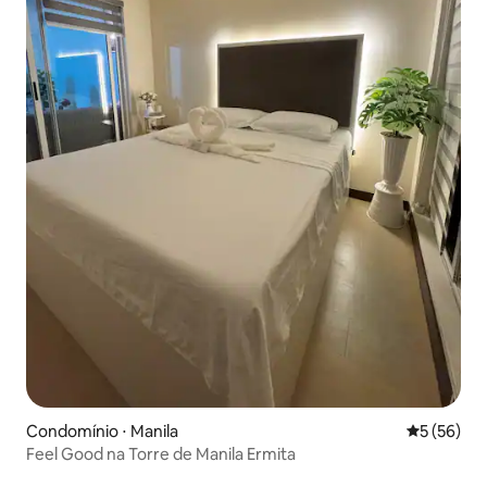
Condomínio ⋅ Manila
5 de uma a
5 (56)
Feel Good na Torre de Manila Ermita