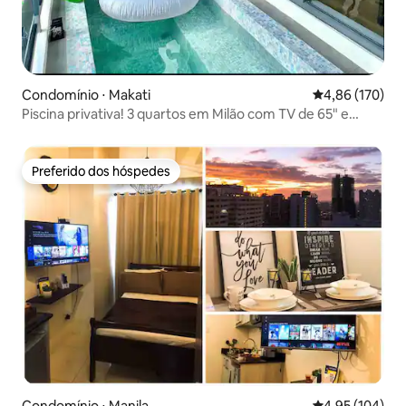
Condomínio ⋅ Makati
4,86 de uma av
4,86 (170)
Piscina privativa! 3 quartos em Milão com TV de 65" e
Netflix
Preferido dos hóspedes
Preferido dos hóspedes
Condomínio ⋅ Manila
4,95 de uma av
4,95 (104)