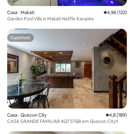
Casa ⋅ Makati
4,96 de uma av
4,96 (122)
Garden Pool Villa in Makati Netflix Karaoke
Superhost
Superhost
Casa ⋅ Quezon City
4,8 de uma av
4,8 (189)
CASA GRANDE FAMILIAR 4QT 5T&B em Quezon City!!