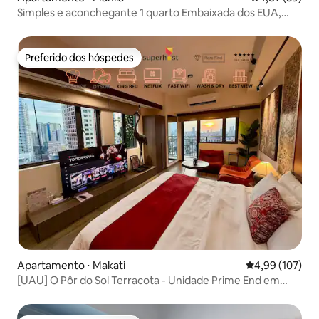
Simples e aconchegante 1 quarto Embaixada dos EUA,
Roxas, Ermita
Preferido dos hóspedes
Preferido dos hóspedes
Apartamento ⋅ Makati
4,99 de uma av
4,99 (107)
[UAU] O Pôr do Sol Terracota - Unidade Prime End em
Makati