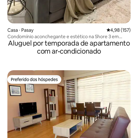
Casa ⋅ Pasay
4,98 de uma av
4,98 (157)
Condomínio aconchegante e estético na Shore 3 em
Aluguel por temporada de apartamento
MOA, Pasay
com ar-condicionado
Preferido dos hóspedes
Preferido dos hóspedes