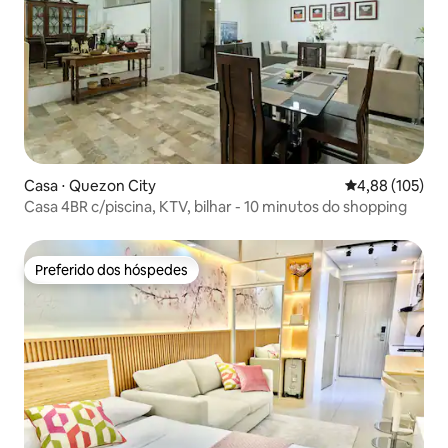
Casa ⋅ Quezon City
4,88 de uma av
4,88 (105)
Casa 4BR c/piscina, KTV, bilhar - 10 minutos do shopping
Preferido dos hóspedes
Preferido dos hóspedes