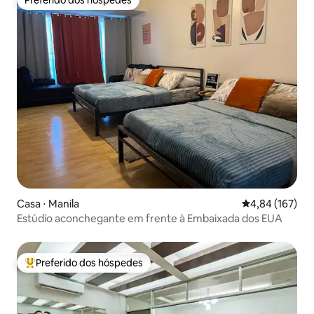
Preferido dos hóspedes
Casa ⋅ Manila
4,84 de uma av
4,84 (167)
Estúdio aconchegante em frente à Embaixada dos EUA
Preferido dos hóspedes
Entre os melhores preferidos dos hóspedes