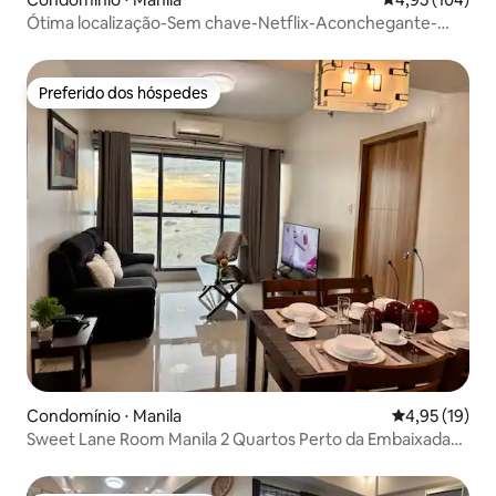
Ótima localização-Sem chave-Netflix-Aconchegante-
Perto de LRT⓼
Preferido dos hóspedes
Preferido dos hóspedes
Condomínio ⋅ Manila
4,95 de uma a
4,95 (19)
Sweet Lane Room Manila 2 Quartos Perto da Embaixada
dos EUA