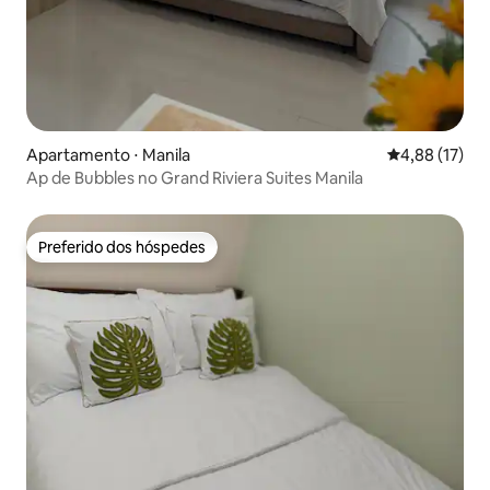
Apartamento ⋅ Manila
4,88 de uma a
4,88 (17)
Ap de Bubbles no Grand Riviera Suites Manila
Preferido dos hóspedes
Preferido dos hóspedes