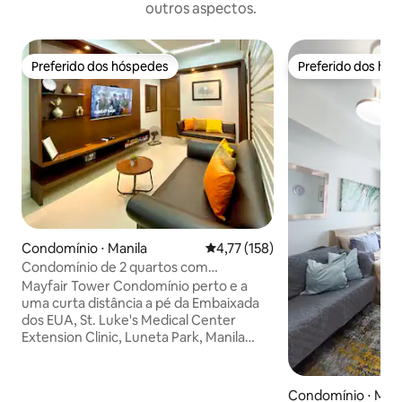
outros aspectos.
Preferido dos hóspedes
Preferido dos hó
Preferido dos hóspedes
Preferido dos hó
Condomínio ⋅ Manila
4,77 de uma avaliação média de 
4,77 (158)
Condomínio de 2 quartos com
estacionamento em Manila perto da
Mayfair Tower Condomínio perto e a
Embaixada dos EUA
uma curta distância a pé da Embaixada
dos EUA, St. Luke's Medical Center
Extension Clinic, Luneta Park, Manila
Doctors Hospital e Robinson's Mall. Com
vista para a baía de Manila Totalmente
mobiliado, 60 m ² Com 1 vaga de
Condomínio ⋅ Mani