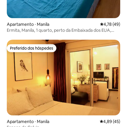
Apartamento ⋅ Manila
4,78 de uma a
4,78 (49)
Ermita, Manila, 1 quarto, perto da Embaixada dos EUA,
SLEC, Robinsons
Preferido dos hóspedes
Preferido dos hóspedes
Apartamento ⋅ Manila
4,89 de uma a
4,89 (45)