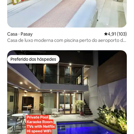
Casa ⋅ Pasay
4,91 de uma av
4,91 (103)
Casa de luxo moderna com piscina perto do aeroporto de
Moa Naia
Preferido dos hóspedes
Preferido dos hóspedes