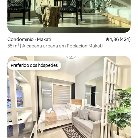
Condomínio ⋅ Makati
4,86 de uma av
4,86 (424)
55 m² | A cabana urbana em Poblacion Makati
Preferido dos hóspedes
Preferido dos hóspedes