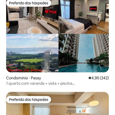
Preferido dos hóspedes
Preferido dos hóspedes
Condomínio ⋅ Pasay
4,95 de uma av
4,95 (242)
1 quarto com varanda + vista + piscina
@RadianceManilaBay-Airport
Preferido dos hóspedes
Preferido dos hóspedes