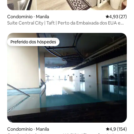
Condomínio ⋅ Manila
4,93 de uma a
4,93 (27)
Suíte Central City | Taft | Perto da Embaixada dos EUA e
PGH
Preferido dos hóspedes
Preferido dos hóspedes
Condomínio ⋅ Manila
4,9 de uma av
4,9 (154)