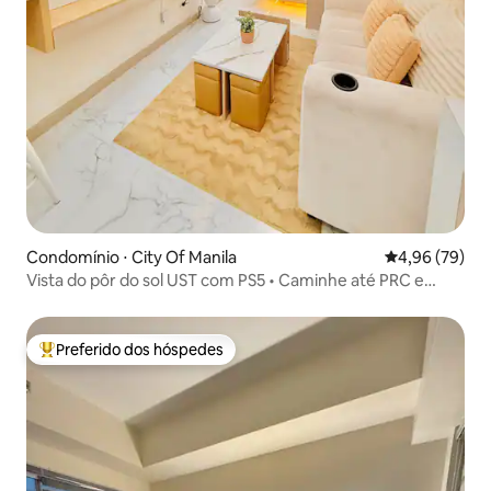
Condomínio ⋅ City Of Manila
4,96 de uma a
4,96 (79)
Vista do pôr do sol UST com PS5 • Caminhe até PRC e
restaurantes
Preferido dos hóspedes
Entre os melhores preferidos dos hóspedes