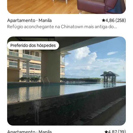
Apartamento ⋅ Manila
4,86 de uma ava
4,86 (258)
Refúgio aconchegante na Chinatown mais antiga do
mundo (1538)
Preferido dos hóspedes
Preferido dos hóspedes
Apartamento ⋅ Manila
4,87 de uma a
4,87 (39)