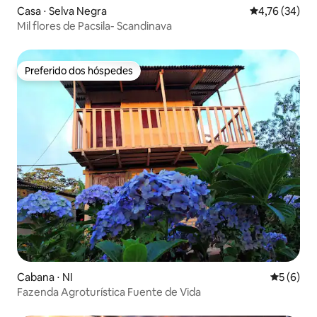
Casa ⋅ Selva Negra
4,76 de uma a
4,76 (34)
Mil flores de Pacsila- Scandinava
Preferido dos hóspedes
Preferido dos hóspedes
Cabana ⋅ NI
5 de uma 
5 (6)
Fazenda Agroturística Fuente de Vida