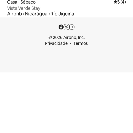
Casa ⋅ Sébaco
5 de uma 
5 (4)
Vista Verde Stay
Airbnb
Nicarágua
Río Jigüina
© 2026 Airbnb, Inc.
Privacidade
Termos