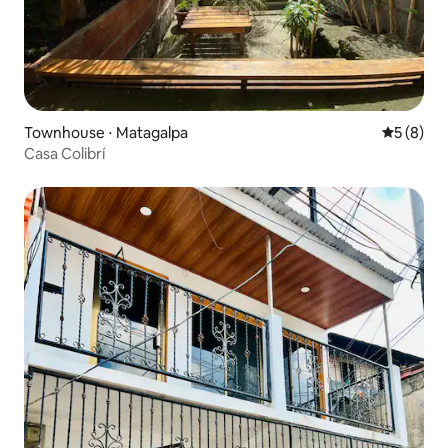
Townhouse ⋅ Matagalpa
5 de uma 
5 (8)
Casa Colibrí