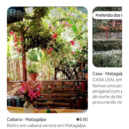
Preferido dos hó
Preferido dos hó
Casa ⋅ Matagalpa
CASA LEAL em Sta
Somos uma propri
amigável com pássa
do norte da Nicar
procurando vida s
passeando pela Ru
simplesmente rel
de entrada românt
Cabana ⋅ Matagalpa
5 de uma avaliação média d
5 (4)
sabemos que você 
Retiro em cabana serena em Matagalpa.