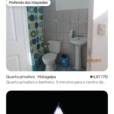
Preferido dos hóspedes
Preferido dos hóspedes
Quarto privativo ⋅ Matagalpa
4,87 de uma a
4,87 (75)
Quarto privativo e banheiro. 5 minutos para o centro da
cidade