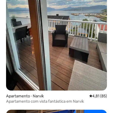
Apartamento ⋅ Narvik
4,81 de uma a
4,81 (85)
Apartamento com vista fantástica em Narvik