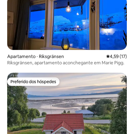
Apartamento ⋅ Riksgränsen
4,59 de uma a
4,59 (17)
Riksgränsen, apartamento aconchegante em Marie Pigg.
Preferido dos hóspedes
Preferido dos hóspedes