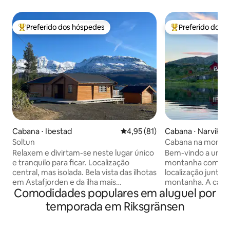
Preferido dos hóspedes
Preferido dos 
Entre os melhores preferidos dos hóspedes
Entre os melhore
Cabana ⋅ Ibestad
4,95 de uma avaliação média de
4,95 (81)
Cabana ⋅ Narvik
Soltun
Cabana na montanh
sauna e barco
Relaxem e divirtam-se neste lugar único
Bem-vindo a uma 
e tranquilo para ficar. Localização
montanha com sau
central, mas isolada. Bela vista das ilhotas
localização junto 
em Astafjorden e da ilha mais
montanha. A caba
Comodidades populares em aluguel por
montanhosa do norte da Europa,
elétrica ou água,
Andørja. Sol da meia-noite no verão e
um sistema de célu
temporada em Riksgränsen
aurora boreal no inverno. Deck grande.
com geladeira a gá
Banheira de hidromassagem ao ar livre e
água é coletada ab