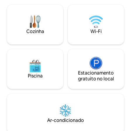
banheira de hidromassagem interna.
cerca de 400 metr
Terreno amplo com um belo gramado. A
estacionamento na E10. O ane
uma curta distância do mar e da praia,
poucos metros de 
com boas oportunidades para praticar
quarto, sauna e c
SUP. Ótimas oportunidades de
chuveiro é aqueci
caminhada e pesca ao longo e no mar e
sauna. A cabana é mais adequada para
Cozinha
Wi-Fi
na serra na ilha mais rica em água da
2–4 pessoas que
Noruega, Rolla. Ideal para famílias. Loja
experiência simpl
próxima. Internet. Apple TV.
na montanha.
Estacionamento
Piscina
gratuito no local
Ar-condicionado