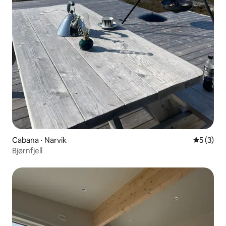
Cabana ⋅ Narvik
5 de uma 
5 (3)
Bjørnfjell