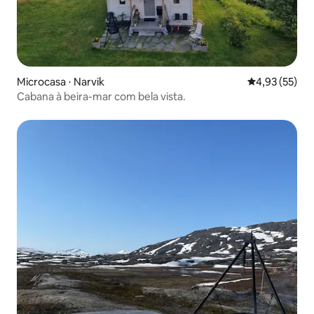
Microcasa ⋅ Narvik
4,93 de uma a
4,93 (55)
Cabana à beira-mar com bela vista.