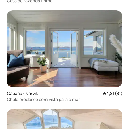
Casa de fazenda Prima
Cabana ⋅ Narvik
4,81 de uma a
4,81 (31)
Chalé moderno com vista para o mar