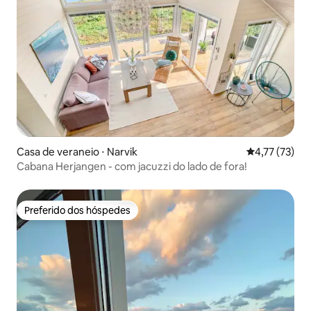
Casa de veraneio ⋅ Narvik
4,77 de uma a
4,77 (73)
Cabana Herjangen - com jacuzzi do lado de fora!
Preferido dos hóspedes
Preferido dos hóspedes