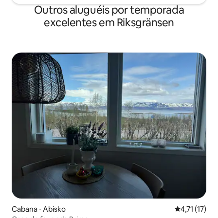
Outros aluguéis por temporada
excelentes em Riksgränsen
Cabana ⋅ Abisko
4,71 de uma a
4,71 (17)