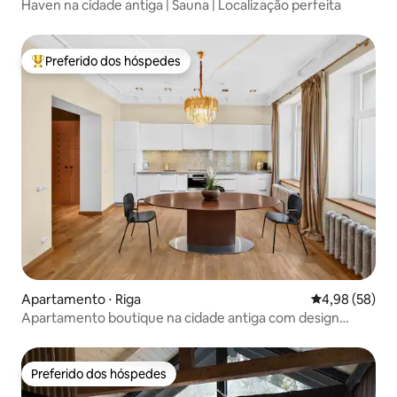
Haven na cidade antiga | Sauna | Localização perfeita
Preferido dos hóspedes
Entre os melhores preferidos dos hóspedes
Apartamento ⋅ Riga
4,98 de uma a
4,98 (58)
Apartamento boutique na cidade antiga com design
premium
Preferido dos hóspedes
Preferido dos hóspedes