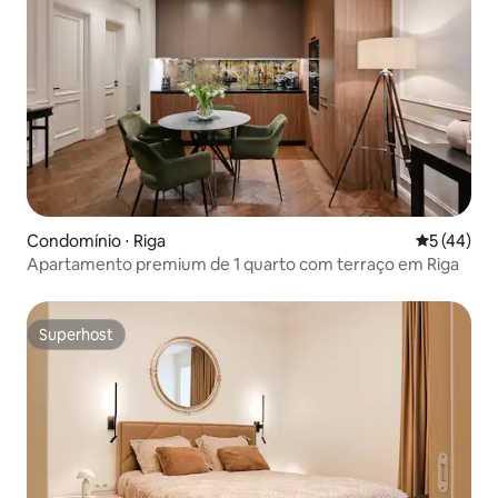
Condomínio ⋅ Riga
5 de uma a
5 (44)
Apartamento premium de 1 quarto com terraço em Riga
Superhost
Superhost