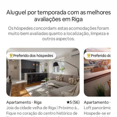
Aluguel por temporada com as melhores
avaliações em Riga
Os hóspedes concordam: estas acomodações foram
muito bem avaliadas quanto a localização, limpeza e
outros aspectos.
Preferido dos hóspedes
Preferido dos 
Entre os melhores preferidos dos hóspedes
Entre os melhore
Apartamento ⋅ Riga
5 de uma avaliação média de
5 (56)
Apartamento ⋅ Ri
Joia da cidade velha de Riga | Próximo à
Loft panorâmico na
Basílica de São Pedro | Ar-condicionado +
Terraço • Lareira
Fique no coração do centro histórico de
Hospede-se em um 