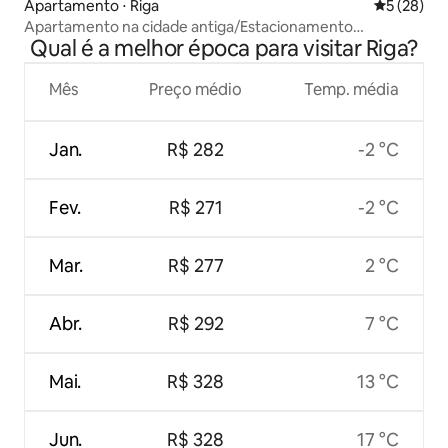
Apartamento ⋅ Riga
5 de uma a
5 (28)
Apartamento na cidade antiga/Estacionamento
Qual é a melhor época para visitar Riga?
gratuito/TV/Mesa de trabalho/Ar
condicionado/Segurança
Mês
Preço médio
Temp. média
Jan.
R$ 282
-2 °C
Fev.
R$ 271
-2 °C
Mar.
R$ 277
2 °C
Abr.
R$ 292
7 °C
Mai.
R$ 328
13 °C
Jun.
R$ 328
17 °C