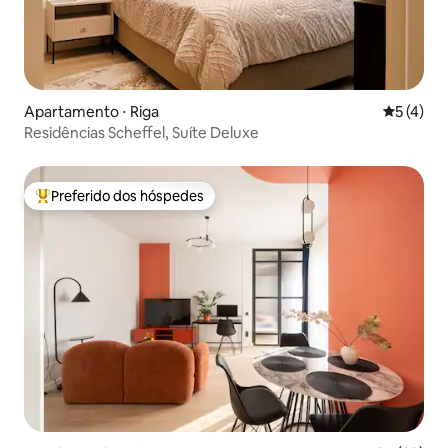
Apartamento ⋅ Riga
5 de uma 
5 (4)
Residências Scheffel, Suíte Deluxe
Preferido dos hóspedes
Entre os melhores preferidos dos hóspedes