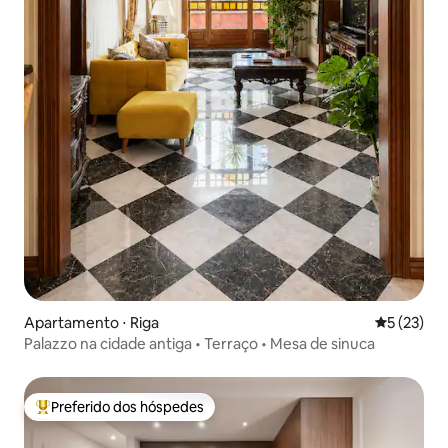
Apartamento ⋅ Riga
5 de uma a
5 (23)
Palazzo na cidade antiga • Terraço • Mesa de sinuca
Preferido dos hóspedes
Entre os melhores preferidos dos hóspedes