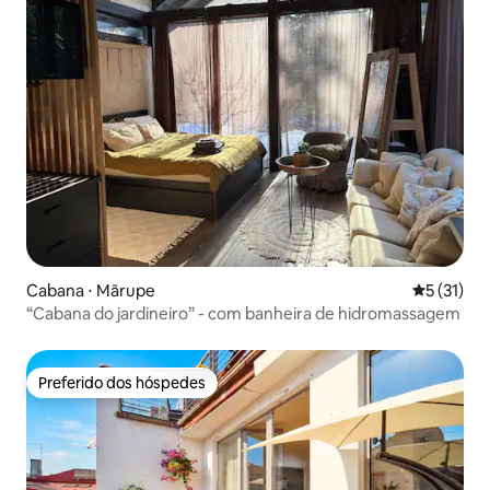
Cabana ⋅ Mārupe
5 de uma a
5 (31)
“Cabana do jardineiro” - com banheira de hidromassagem
Preferido dos hóspedes
Preferido dos hóspedes