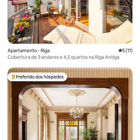
Apartamento ⋅ Riga
5 de uma a
5 (11)
Cobertura de 3 andares e 4,5 quartos na Riga Antiga
Preferido dos hóspedes
Entre os melhores preferidos dos hóspedes