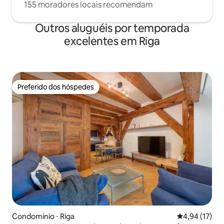
155 moradores locais recomendam
Outros aluguéis por temporada
excelentes em Riga
Preferido dos hóspedes
Preferido dos hóspedes
Condomínio ⋅ Riga
4,94 de uma a
4,94 (17)