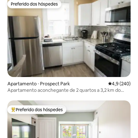
Preferido dos hóspedes
Preferido dos hóspedes
Apartamento ⋅ Prospect Park
4,9 de uma av
4,9 (240)
Apartamento aconchegante de 2 quartos a 3,2 km do
aeroporto (PHL) com estacionamento gratuito
Preferido dos hóspedes
Entre os melhores preferidos dos hóspedes