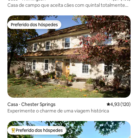
Casa de campo que aceita cães com quintal totalmente
cercado
Preferido dos hóspedes
Preferido dos hóspedes
Casa ⋅ Chester Springs
4,93 de uma av
4,93 (120)
Experimente o charme de uma viagem histórica
Preferido dos hóspedes
Entre os melhores preferidos dos hóspedes