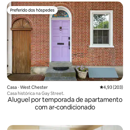
Preferido dos hóspedes
Preferido dos hóspedes
Casa ⋅ West Chester
4,93 de uma av
4,93 (203)
Casa histórica na Gay Street.
Aluguel por temporada de apartamento
com ar-condicionado