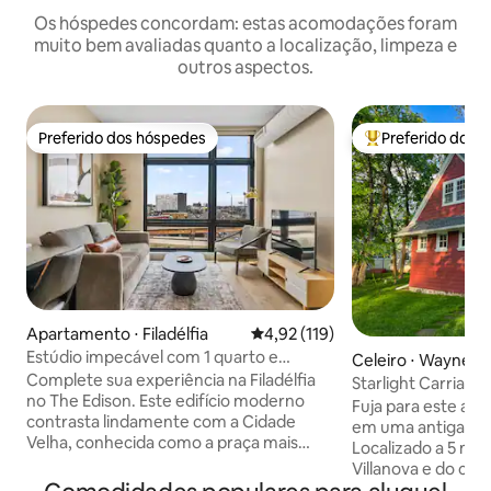
Os hóspedes concordam: estas acomodações foram
muito bem avaliadas quanto a localização, limpeza e
outros aspectos.
Preferido dos hóspedes
Preferido dos 
Preferido dos hóspedes
Entre os melhore
Apartamento ⋅ Filadélfia
4,92 de uma avaliação média de 
4,92 (119)
Estúdio impecável com 1 quarto e
Celeiro ⋅ Wayne
terraço|Cidade histórica|Vista premium
Complete sua experiência na Filadélfia
Starlight Carriage 
no The Edison. Este edifício moderno
Villanova Wayne
Fuja para este ap
contrasta lindamente com a Cidade
em uma antiga coc
Velha, conhecida como a praça mais
Localizado a 5 min
histórica do país. Caminhe até os
Villanova e do cen
melhores restaurantes, lojas,
de King of Prussi