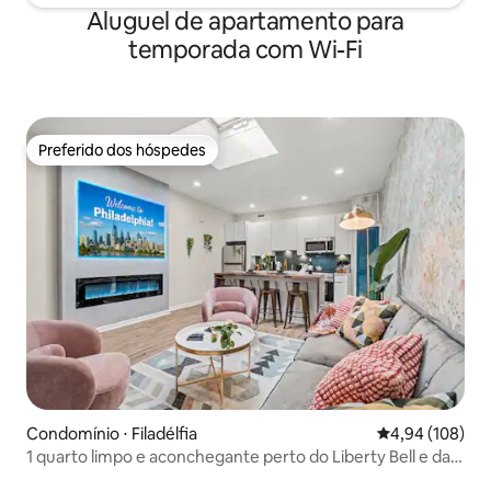
Aluguel de apartamento para
temporada com Wi-Fi
Preferido dos hóspedes
Preferido dos hóspedes
Condomínio ⋅ Filadélfia
4,94 de uma av
4,94 (108)
1 quarto limpo e aconchegante perto do Liberty Bell e da
orla do rio