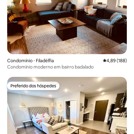
Condomínio ⋅ Filadélfia
4,89 de uma av
4,89 (188)
Condomínio moderno em bairro badalado
Preferido dos hóspedes
Preferido dos hóspedes