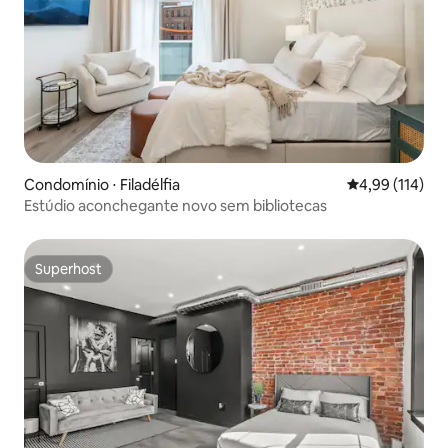
Condomínio ⋅ Filadélfia
4,99 de uma av
4,99 (114)
Estúdio aconchegante novo sem bibliotecas
Superhost
Superhost