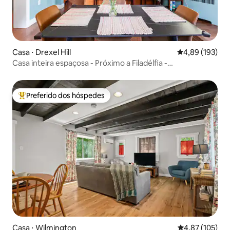
Casa ⋅ Drexel Hill
4,89 de uma av
4,89 (193)
Casa inteira espaçosa - Próximo a Filadélfia -
Estacionamento gratuito
Preferido dos hóspedes
Entre os melhores preferidos dos hóspedes
Casa ⋅ Wilmington
4,87 de uma av
4,87 (105)