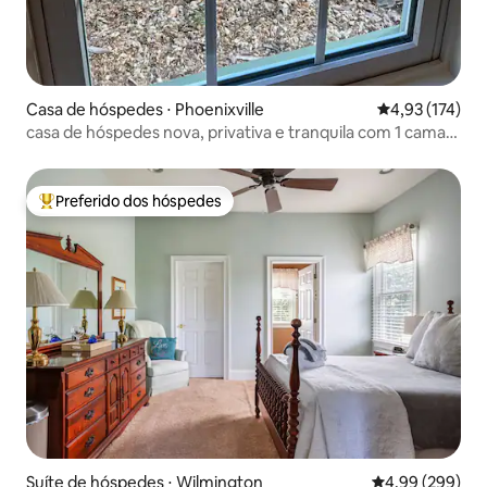
Casa de hóspedes ⋅ Phoenixville
4,93 de uma av
4,93 (174)
casa de hóspedes nova, privativa e tranquila com 1 cama
king size
Preferido dos hóspedes
Entre os melhores preferidos dos hóspedes
Suíte de hóspedes ⋅ Wilmington
4,99 de uma ava
4,99 (299)