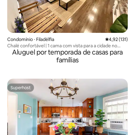
Condomínio ⋅ Filadélfia
4,92 de uma av
4,92 (131)
Chalé confortável | 1 cama com vista para a cidade no
Aluguel por temporada de casas para
centro da cidade
famílias
Superhost
Superhost