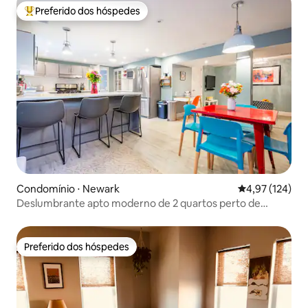
Preferido dos hóspedes
Entre os melhores preferidos dos hóspedes
Condomínio ⋅ Newark
4,97 de uma av
4,97 (124)
Deslumbrante apto moderno de 2 quartos perto de
Christiana Hosp
Preferido dos hóspedes
Preferido dos hóspedes