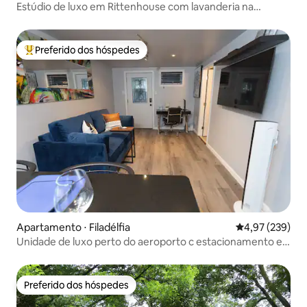
Estúdio de luxo em Rittenhouse com lavanderia na
unidade 21
Preferido dos hóspedes
Entre os melhores preferidos dos hóspedes
Apartamento ⋅ Filadélfia
4,97 de uma av
4,97 (239)
Unidade de luxo perto do aeroporto c estacionamento e
quintal
Preferido dos hóspedes
Preferido dos hóspedes