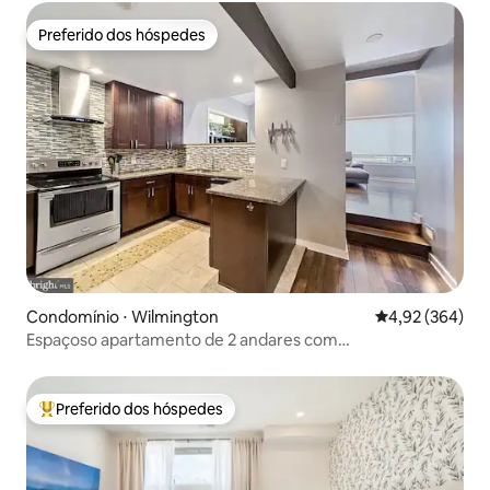
Preferido dos hóspedes
Preferido dos hóspedes
Condomínio ⋅ Wilmington
4,92 de uma ava
4,92 (364)
Espaçoso apartamento de 2 andares com
estacionamento, chuveiro a vapor, mais
Preferido dos hóspedes
Entre os melhores preferidos dos hóspedes