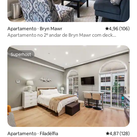
Apartamento ⋅ Bryn Mawr
4,96 de uma av
4,96 (106)
Apartamento no 2º andar de Bryn Mawr com deck
privativo
Superhost
Superhost
Apartamento ⋅ Filadélfia
4,87 de uma av
4,87 (128)