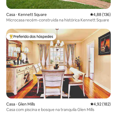
Casa ⋅ Kennett Square
4,88 de uma av
4,88 (136)
Microcasa recém-construída na histórica Kennett Square
Preferido dos hóspedes
Entre os melhores preferidos dos hóspedes
Casa ⋅ Glen Mills
4,92 de uma av
4,92 (182)
Casa com piscina e bosque na tranquila Glen Mills