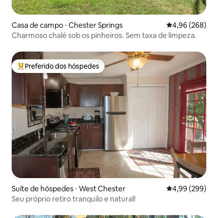
Casa de campo ⋅ Chester Springs
4,96 de uma ava
4,96 (268)
Charmoso chalé sob os pinheiros. Sem taxa de limpeza.
Preferido dos hóspedes
Entre os melhores preferidos dos hóspedes
Suíte de hóspedes ⋅ West Chester
4,99 de uma ava
4,99 (299)
Seu próprio retiro tranquilo e natural!