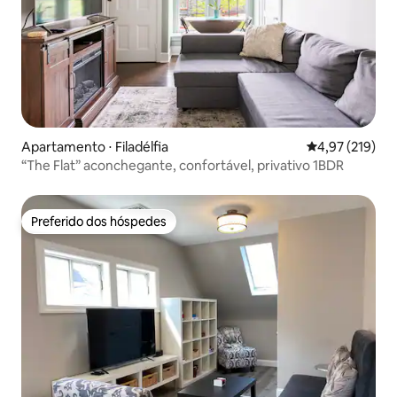
Apartamento ⋅ Filadélfia
4,97 de uma av
4,97 (219)
“The Flat” aconchegante, confortável, privativo 1BDR
Preferido dos hóspedes
Preferido dos hóspedes