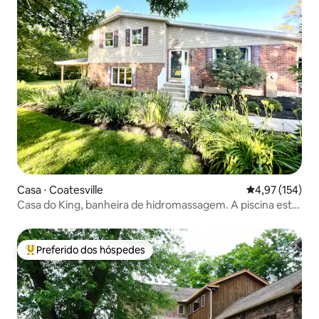
Casa ⋅ Coatesville
4,97 de uma av
4,97 (154)
Casa do King, banheira de hidromassagem. A piscina está
aberta para o verão!
Preferido dos hóspedes
Entre os melhores preferidos dos hóspedes