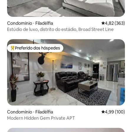
Condomínio ⋅ Filadélfia
4,82 de uma av
4,82 (363)
Estúdio de luxo, distrito do estádio, Broad Street Line
Preferido dos hóspedes
Entre os melhores preferidos dos hóspedes
Condomínio ⋅ Filadélfia
4,99 de uma av
4,99 (100)
Modern Hidden Gem Private APT