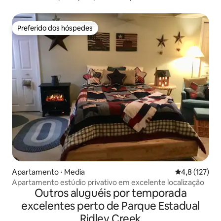
cidade
Preferido dos hóspedes
Preferido dos hóspedes
Apartamento ⋅ Media
4,8 de uma av
4,8 (127)
Apartamento estúdio privativo em excelente localização
Outros aluguéis por temporada
excelentes perto de Parque Estadual
Ridley Creek