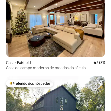
Casa ⋅ Fairfield
5 de uma a
5 (31)
Casa de campo moderna de meados do século
Preferido dos hóspedes
Entre os melhores preferidos dos hóspedes