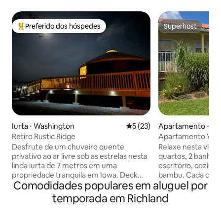
Preferido dos hóspedes
Superhost
Entre os melhores preferidos dos hóspedes
Superhost
Iurta ⋅ Washington
5 de uma avaliação média de
5 (23)
Apartamento ⋅ Mah
ty
Retiro Rustic Ridge
Apartamento Vast
City perto de trilh
Desfrute de um chuveiro quente
Relaxe nesta viage
privativo ao ar livre sob as estrelas nesta
quartos, 2 banheir
linda iurta de 7 metros em uma
escritório, cozinh
propriedade tranquila em Iowa. Deck
bambu. Cada cama é Queen. Tudo novo:
Comodidades populares em aluguel por
elevado com churrasqueira, mesa com
colchão queen size
lareira, sofá modular e vistas amplas da
condicionado, lav
temporada em Richland
pradaria. No interior - uma cúpula de
fogão com tampo de vi
claraboia gigante sobre uma luxuosa
confortáveis, alé