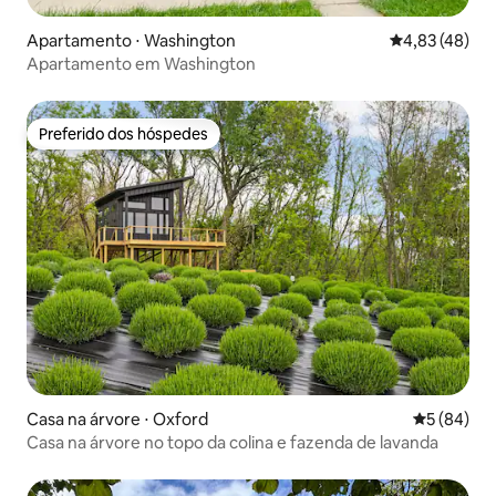
Apartamento ⋅ Washington
4,83 de uma a
4,83 (48)
Apartamento em Washington
Preferido dos hóspedes
Preferido dos hóspedes
Casa na árvore ⋅ Oxford
5 de uma a
5 (84)
Casa na árvore no topo da colina e fazenda de lavanda