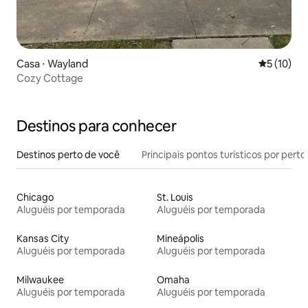
Casa ⋅ Wayland
5 de uma a
5 (10)
Cozy Cottage
Destinos para conhecer
Destinos perto de você
Principais pontos turísticos por perto
Chicago
St. Louis
Aluguéis por temporada
Aluguéis por temporada
Kansas City
Mineápolis
Aluguéis por temporada
Aluguéis por temporada
Milwaukee
Omaha
Aluguéis por temporada
Aluguéis por temporada