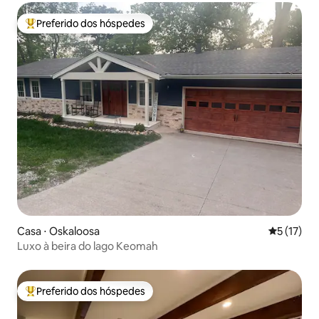
Preferido dos hóspedes
Entre os melhores preferidos dos hóspedes
Casa ⋅ Oskaloosa
5 de uma a
5 (17)
Luxo à beira do lago Keomah
Preferido dos hóspedes
Entre os melhores preferidos dos hóspedes