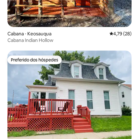
Cabana ⋅ Keosauqua
4,79 de uma a
4,79 (28)
Cabana Indian Hollow
Preferido dos hóspedes
Preferido dos hóspedes