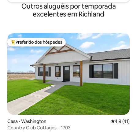
Outros aluguéis por temporada
excelentes em Richland
Preferido dos hóspedes
Entre os melhores preferidos dos hóspedes
Casa ⋅ Washington
4,9 de uma a
4,9 (41)
Country Club Cottages – 1703