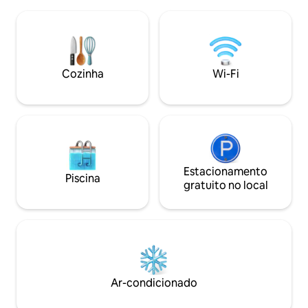
cama queen size, sofá-cama, cozinha
nosso sistema espe
compacta, Wi-Fi e ar-condicionado. XL
circulares de 3,5 
Games (Tetris Tumble, etc.). Não há
bem na sua porta
água corrente, mas fornecemos galões
ótimas vistas pelas
de água fresca Culligan, um banheiro
OBSERVAÇÃO: não 
químico limpo com descarga, pia e luz,
Wi-Fi disponíveis. Bom sinal de celular
Cozinha
Wi-Fi
além do novo chuveiro externo. Passe
para usar seu próp
diário gratuito para o YMCA. Máx. 4.✨
online,
Estacionamento
Piscina
gratuito no local
Ar-condicionado