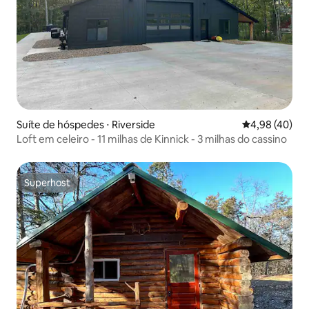
Suíte de hóspedes ⋅ Riverside
4,98 de uma a
4,98 (40)
Loft em celeiro - 11 milhas de Kinnick - 3 milhas do cassino
Superhost
Superhost