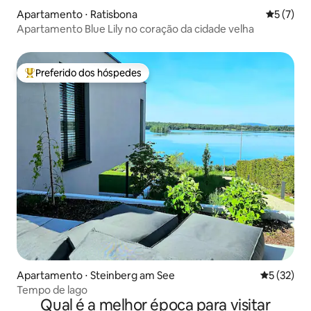
Apartamento ⋅ Ratisbona
5 de uma 
5 (7)
Apartamento Blue Lily no coração da cidade velha
Preferido dos hóspedes
Entre os melhores preferidos dos hóspedes
Apartamento ⋅ Steinberg am See
5 de uma a
5 (32)
Tempo de lago
Qual é a melhor época para visitar