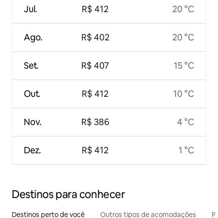
Jul.
R$ 412
20 °C
Ago.
R$ 402
20 °C
Set.
R$ 407
15 °C
Out.
R$ 412
10 °C
Nov.
R$ 386
4 °C
Dez.
R$ 412
1 °C
Destinos para conhecer
Destinos perto de você
Outros tipos de acomodações
Pr