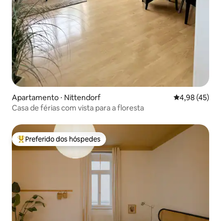
Apartamento ⋅ Nittendorf
4,98 de uma a
4,98 (45)
Casa de férias com vista para a floresta
Preferido dos hóspedes
Entre os melhores preferidos dos hóspedes