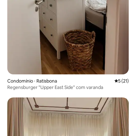
Condomínio ⋅ Ratisbona
5 de uma a
5 (21)
Regensburger "Upper East Side" com varanda