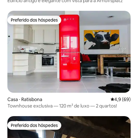
Edifício antigo e elegante com vista para a Arnulfsplatz
Preferido dos hóspedes
Preferido dos hóspedes
Casa ⋅ Ratisbona
4,9 de uma a
4,9 (69)
Townhouse exclusiva — 120 m² de luxo — 2 quartos!
Preferido dos hóspedes
Preferido dos hóspedes