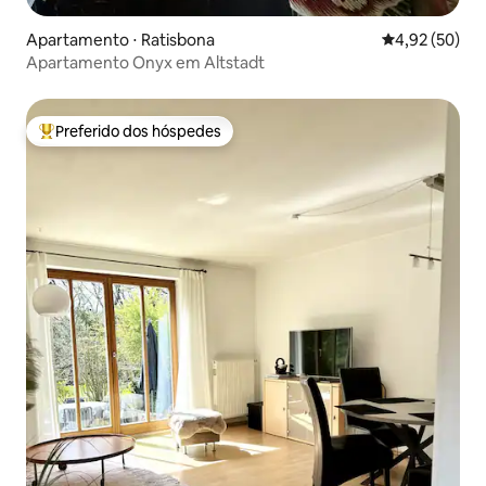
Apartamento ⋅ Ratisbona
4,92 de uma a
4,92 (50)
Apartamento Onyx em Altstadt
Preferido dos hóspedes
Entre os melhores preferidos dos hóspedes