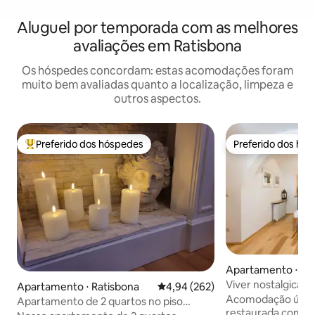
Aluguel por temporada com as melhores
avaliações em Ratisbona
Os hóspedes concordam: estas acomodações foram
muito bem avaliadas quanto a localização, limpeza e
outros aspectos.
Preferido dos hóspedes
Preferido dos hó
Entre os melhores preferidos dos hóspedes
Preferido dos hó
Apartamento ⋅ Ra
Viver nostalgica
Apartamento ⋅ Ratisbona
4,94 de uma avaliação média de 
4,94 (262)
localização privile
Acomodação únic
Apartamento de 2 quartos no piso
restaurada com ca
térreo, exclusivo e charmoso