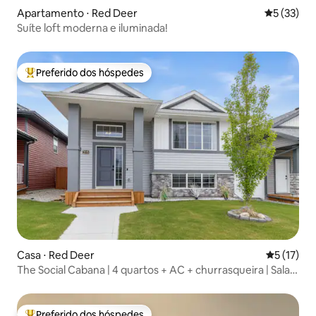
Apartamento ⋅ Red Deer
5 de uma a
5 (33)
Suíte loft moderna e iluminada!
Preferido dos hóspedes
Entre os melhores preferidos dos hóspedes
Casa ⋅ Red Deer
5 de uma a
5 (17)
The Social Cabana | 4 quartos + AC + churrasqueira | Sala
de jogos |
Preferido dos hóspedes