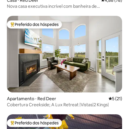
Casa ⋅ Red Deer
4,88 de uma a
4,88 (78)
Nova casa executiva incrível com banheira de
hidromassagem e área de jogos!
Preferido dos hóspedes
Entre os melhores preferidos dos hóspedes
Apartamento ⋅ Red Deer
5 de uma a
5 (21)
Cobertura Creekside; A Lux Retreat |Vistas|2 Kings|
Preferido dos hóspedes
Entre os melhores preferidos dos hóspedes