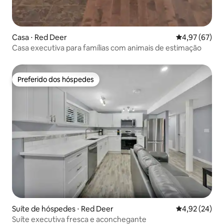
Casa ⋅ Red Deer
4,97 de uma a
4,97 (67)
Casa executiva para famílias com animais de estimação
Preferido dos hóspedes
Preferido dos hóspedes
Suíte de hóspedes ⋅ Red Deer
4,92 de uma a
4,92 (24)
Suíte executiva fresca e aconchegante