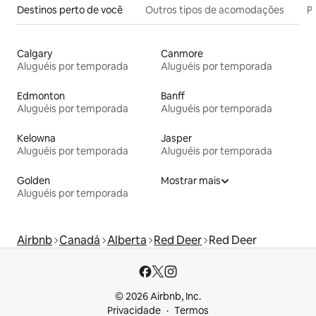
Destinos perto de você
Outros tipos de acomodações
Pr
Calgary
Canmore
Aluguéis por temporada
Aluguéis por temporada
Edmonton
Banff
Aluguéis por temporada
Aluguéis por temporada
Kelowna
Jasper
Aluguéis por temporada
Aluguéis por temporada
Golden
Mostrar mais
Aluguéis por temporada
Airbnb
Canadá
Alberta
Red Deer
Red Deer
© 2026 Airbnb, Inc.
Privacidade
Termos