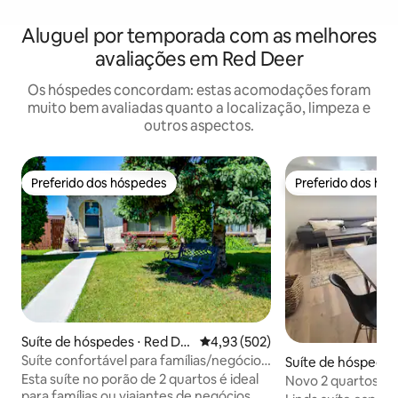
Aluguel por temporada com as melhores
avaliações em Red Deer
Os hóspedes concordam: estas acomodações foram
muito bem avaliadas quanto a localização, limpeza e
outros aspectos.
Preferido dos hóspedes
Preferido dos hó
Preferido dos hóspedes
Preferido dos hó
Suíte de hóspedes ⋅ Red De
4,93 de uma avaliação média de 
4,93 (502)
er
Suíte confortável para famílias/negócios
Suíte de hóspedes
★★★★
r
Esta suíte no porão de 2 quartos é ideal
Novo 2 quartos ao 
para famílias ou viajantes de negócios.
pela faculdade