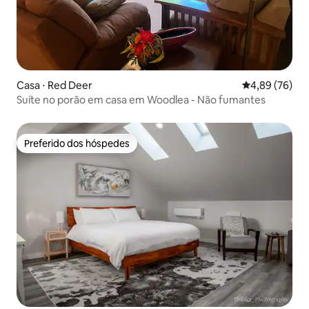
Casa ⋅ Red Deer
4,89 de uma a
4,89 (76)
Suíte no porão em casa em Woodlea - Não fumantes
Preferido dos hóspedes
Preferido dos hóspedes