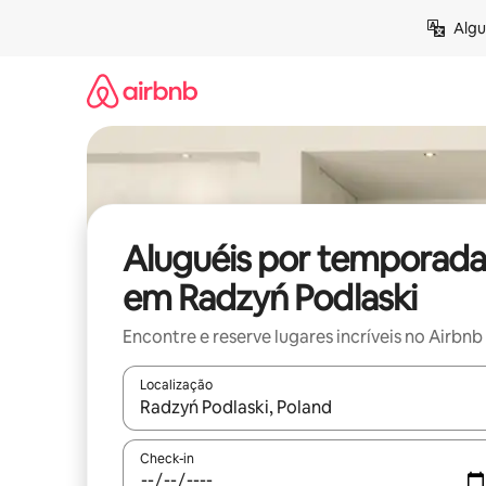
Pular
Algu
para
o
conteúdo
Aluguéis por temporada
em Radzyń Podlaski
Encontre e reserve lugares incríveis no Airbnb
Localização
Quando os resultados estiverem disponíveis, expl
Check-in