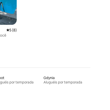
ções
5 de uma avaliação média de 5, 8 avaliações
5 (8)
você
pot
Gdynia
uguéis por temporada
Aluguéis por temporada