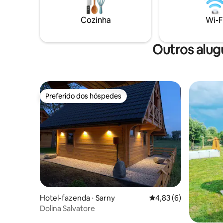
moinho e que ajudarão em qualquer
ótima bas
problema.
curtas pe
Cozinha
Wi-F
casa de c
hidromass
privativo
Outros alug
Preferido dos hóspedes
Preferido dos hóspedes
Hotel-fazenda ⋅ Sarny
4,83 de uma avaliação
4,83 (6)
Dolina Salvatore