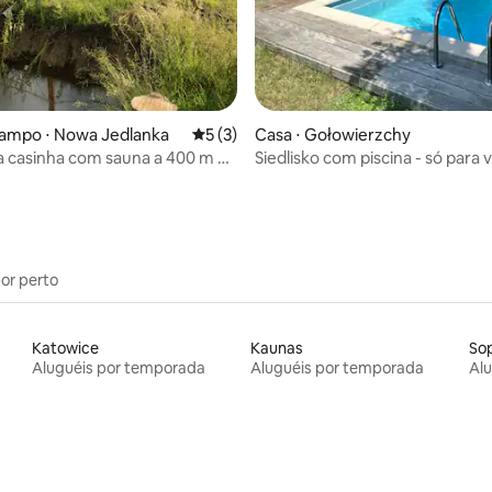
campo ⋅ Nowa Jedlanka
5 de uma avaliação média de 5, 3 avalia
5 (3)
Casa ⋅ Gołowierzchy
 casinha com sauna a 400 m do
Siedlisko com piscina - só para 
a Jedlanka
por perto
Katowice
Kaunas
So
Aluguéis por temporada
Aluguéis por temporada
Al