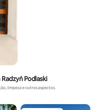
 Radzyń Podlaski
o, limpeza e outros aspectos.
Casa ⋅ R