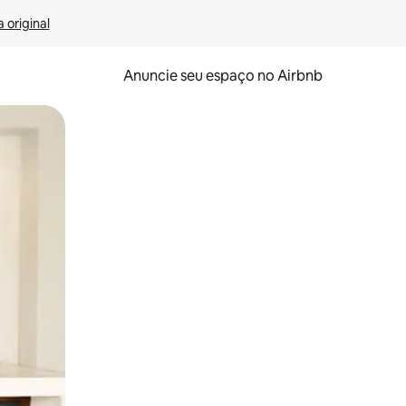
 original
Anuncie seu espaço no Airbnb
 deslizando o dedo na tela.