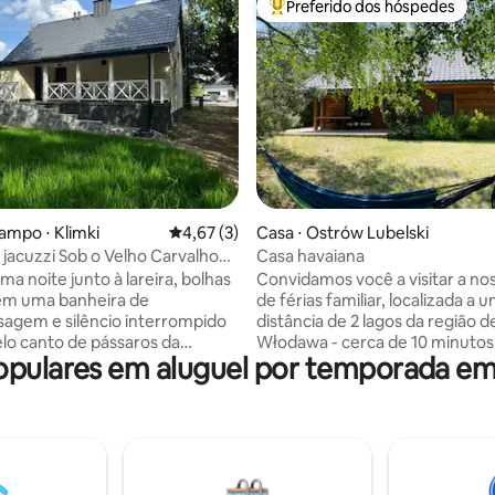
Preferido dos hóspedes
Entre os melhores preferidos d
média de 5, 28 avaliações
ampo ⋅ Klimki
4,67 de uma avaliação média de 5, 3 avalia
4,67 (3)
Casa ⋅ Ostrów Lubelski
jacuzzi Sob o Velho Carvalho
Casa havaiana
a noite junto à lareira, bolhas
Convidamos você a visitar a no
em uma banheira de
de férias familiar, localizada a 
agem e silêncio interrompido
distância de 2 lagos da região 
lo canto de pássaros da
Włodawa - cerca de 10 minutos 
ulares em aluguel por temporada em
e Jata. Nossa casa de campo é
casa está localizada no terreno 
feito para descansar,
recreativos, no final deles, o q
 da vida cotidiana e passar
desfrutar da paisagem. Nas
 campo está
proximidades há uma aldeia in
a em uma área tranquila, longe
com a possibilidade de alugar
o da cidade e, ao mesmo
quadriciclos, um parque de co
om acesso conveniente. Uma
caminho educativo e natural. 