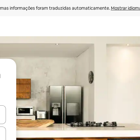
mas informações foram traduzidas automaticamente. 
Mostrar idioma
ore-os usando as seta para cima e para baixo do teclado ou tocando e