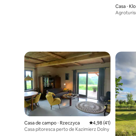
Casa ⋅ Kl
Agroturismo Szydlukówka . t
Casa de 
Casa de campo ⋅ Rzeczyca
4,98 de uma avaliação 
4,98 (41)
Casa pitoresca perto de Kazimierz Dolny