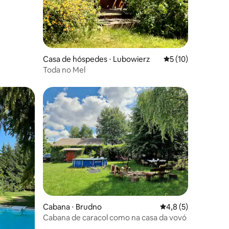
ções
Casa de hóspedes ⋅ Lubowierz
5 de uma avaliação
5 (10)
Toda no Mel
Cabana ⋅ Brudno
4,8 de uma avaliaçã
4,8 (5)
Cabana de caracol como na casa da vovó