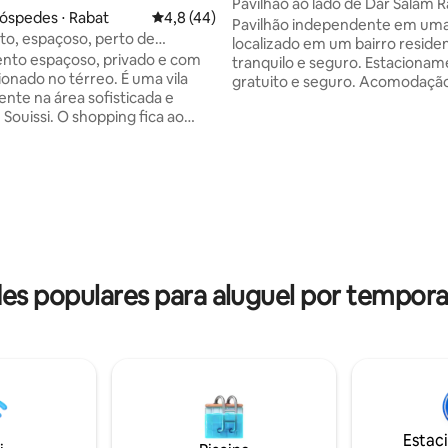
Pavilhão ao lado de Dar Salam 
óspedes ⋅ Rabat
4,8 de uma avaliação média de 5, 44 avalia
4,8 (44)
Pavilhão independente em uma 
to, espaçoso, perto de
localizado em um bairro residen
e táxis, cafés 24h
nto espaçoso, privado e com
tranquilo e seguro. Estacionamento
do no térreo. É uma vila
gratuito e seguro. Acomodação
nte na área sofisticada e
moderna, limpa e confortável,
 shopping fica ao
por um quarto com uma cama d
uma cama extra. Ideal para est
oras, café de luxo, restaurante
curtas ou longas, viagens de n
média de 5, 10 avaliações
superior e lounge no terraço,
férias com total tranquilidade. 
ado, shopping, farmácia.
acomodação conta com excele
zinha, armários enormes,
conexão à Internet, bem como 
grande, ar condicionado /
acesso às principais vias de trá
 rápida.
Tranquilidade, conforto e priva
de longa duração disponível
garantidos.
de mais de 6 meses).
es populares para aluguel por tempora
Estac