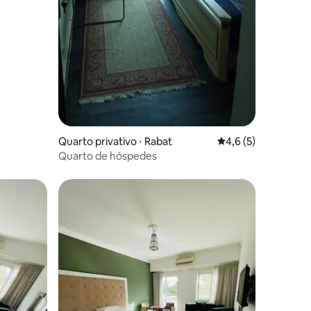
Quarto privativo ⋅ Rabat
4,6 de uma avaliaçã
4,6 (5)
Quarto de hóspedes