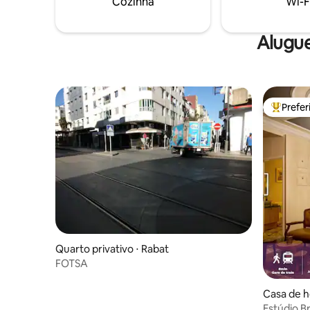
Cozinha
Wi-F
Alugue
Prefe
Entre os
Quarto privativo ⋅ Rabat
FOTSA
Casa de h
Estúdio Br