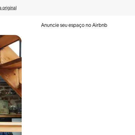
 original
Anuncie seu espaço no Airbnb
 deslizando o dedo na tela.