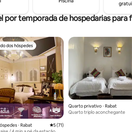
i
Piscina
gratui
l por temporada de hospedarias para f
rido dos hóspedes
 melhores preferidos dos hóspedes
Quarto privativo ⋅ Rabat
Quarto triplo aconchegante
óspedes ⋅ Rabat
5 de uma avaliação média de 5, 71 avalia
5 (71)
aise / 4 min a pé da estação