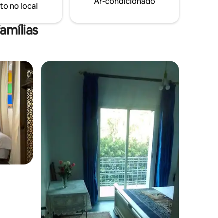
Ar-condicionado
to no local
amílias
ções