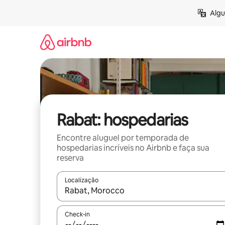
Pular
Algu
para
o
conteúdo
Rabat: hospedarias
Encontre aluguel por temporada de
hospedarias incríveis no Airbnb e faça sua
reserva
Localização
Quando os resultados estiverem disponíveis, expl
Check-in