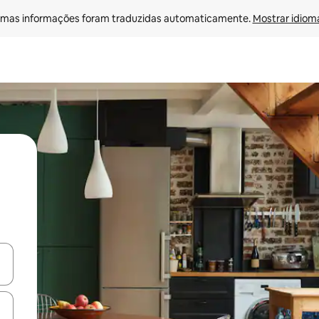
mas informações foram traduzidas automaticamente. 
Mostrar idioma
ore-os usando as seta para cima e para baixo do teclado ou tocando e