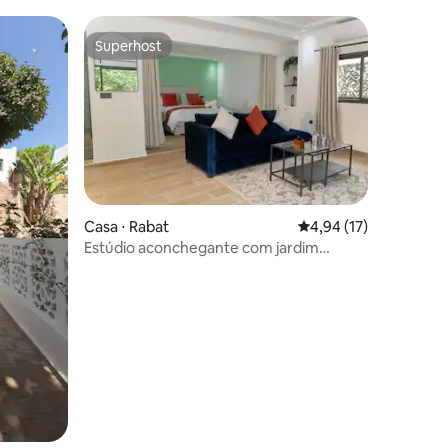
Superhost
Superhost
ções
Casa ⋅ Rabat
4,94 de uma avaliação
4,94 (17)
Estúdio aconchegante com jardim
privado no coração de Rabat