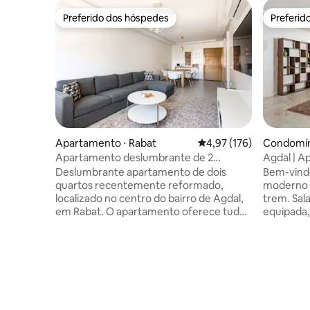
Preferido dos hóspedes
Preferid
Preferido dos hóspedes
Preferid
Apartamento ⋅ Rabat
4,97 de uma avaliação m
4,97 (176)
Condomíni
Apartamento deslumbrante de 2
Agdal | 
quartos
quartos | 
Deslumbrante apartamento de dois
Bem-vind
Estacion
quartos recentemente reformado,
moderno a
localizado no centro do bairro de Agdal,
trem. Sal
em Rabat. O apartamento oferece tudo
equipada
o que os hóspedes precisam e muito
size e ban
mais (incluindo uma conexão de Internet
ar-condic
de fibra de 100 MB). Localizado no
lavar rou
principal distrito comercial da cidade e
incluídos.
em uma rua tranquila, o apartamento
minutos a
fica a apenas 5 minutos a pé do
perfeita 
Shopping, Supermercados, Estações de
estadia p