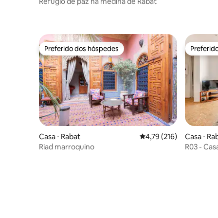
Refúgio de paz na medina de Rabat
Preferido dos hóspedes
Preferid
Preferido dos hóspedes
Preferid
Casa ⋅ Rabat
4,79 de uma avaliação m
4,79 (216)
Casa ⋅ Ra
Riad marroquino
R03 - Cas
aconcheg