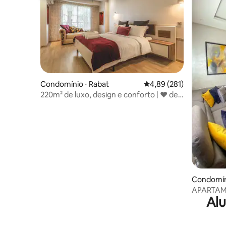
Condomínio ⋅ Rabat
4,89 de uma avaliação m
4,89 (281)
220m² de luxo, design e conforto | ♥ ️de
Agdal
Condomíni
APARTAME
Alu
caminhad
gratuito