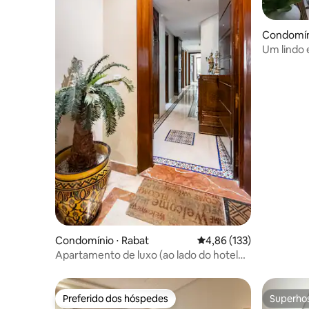
Condomíni
Um lindo
Agdal Rab
Condomínio ⋅ Rabat
4,86 de uma avaliação m
4,86 (133)
Apartamento de luxo (ao lado do hotel
Ibis Agdal)
Preferido dos hóspedes
Superho
Preferido dos hóspedes
Superho