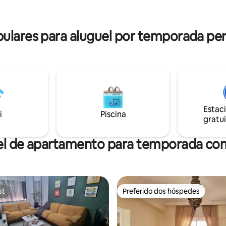
ra sua tranquilidade. Reserve
Oferecemos um serviço de tra
a uma estadia inesquecível na
pago para o aeroporto (Rabat 
de de Rabat.
Casablanca 750dh)
lares para aluguel por temporada per
Estac
i
Piscina
gratui
el de apartamento para temporada com
st
Preferido dos hóspedes
st
Preferido dos hóspedes