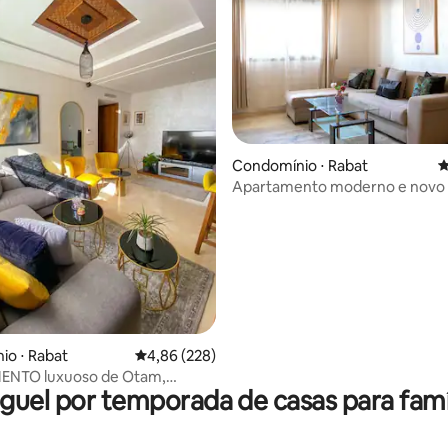
Condomínio ⋅ Rabat
4
édia de 5, 281 avaliações
Apartamento moderno e novo 
de Rabat
o ⋅ Rabat
4,86 de uma avaliação média de 5, 228 avalia
4,86 (228)
NTO luxuoso de Otam,
guel por temporada de casas para famí
a DT com estacionamento