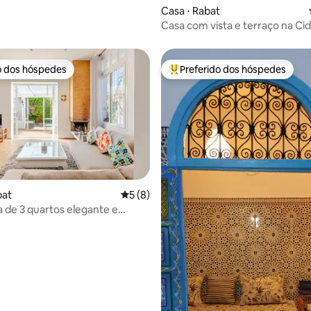
Casa ⋅ Rabat
Casa com vista e terraço na Ci
Oudayas
o dos hóspedes
Preferido dos hóspedes
o dos hóspedes
Entre os melhores preferidos d
édia de 5, 216 avaliações
bat
5 de uma avaliação média de 5, 8 avalia
5 (8)
a de 3 quartos elegante e
ante | Hassan Tower Rabat