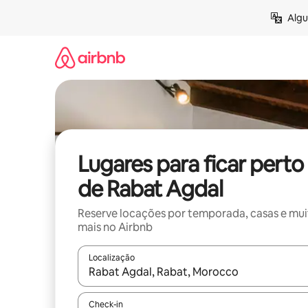
Pular
Algu
para
o
conteúdo
Lugares para ficar perto
de Rabat Agdal
Reserve locações por temporada, casas e mu
mais no Airbnb
Localização
Quando os resultados estiverem disponíveis, expl
Check-in