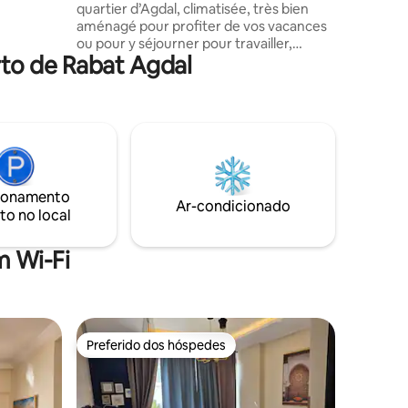
quartier d’Agdal, climatisée, très bien
nsporte
aménagé pour profiter de vos vacances
250dh,
ou pour y séjourner pour travailler,
to de Rabat Agdal
ensoleillé et très bien aéré. Ce bijou
dispose de tout ce qui peut rendre votre
séjour agréable, proche de tous les
moyens de transports (Tram, taxi, bus). À
100M du fameux Arribat Center où vous
pourrez trouver tout dont ce que vous
en aurez besoin (Megarama, Mcdonald's,
Carrefour ainsi que tout les franchises
ionamento
pour vos shoppings).
Ar-condicionado
to no local
 Wi-Fi
Preferido dos hóspedes
Preferido dos hóspedes