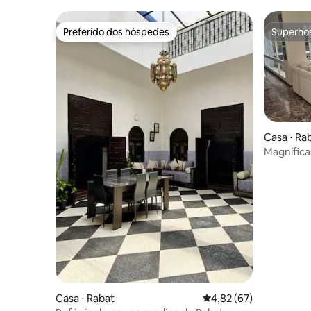
Preferido dos hóspedes
Superho
Preferido dos hóspedes
Superho
Casa ⋅ Ra
Magnífica 
Casa ⋅ Rabat
4,82 de uma avaliação 
4,82 (67)