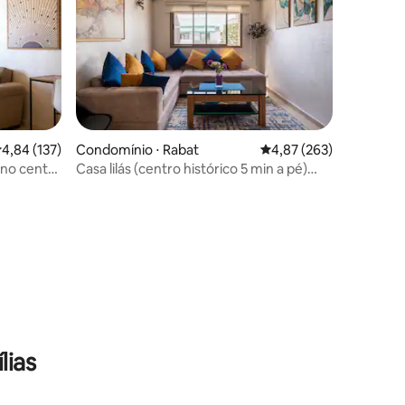
,84 de uma avaliação média de 5, 137 avaliações
4,84 (137)
Condomínio ⋅ Rabat
4,87 de uma avaliação 
4,87 (263)
no centro
Casa lilás (centro histórico 5 min a pé)
estacionamento/academia/fibra ótica
ções
lias