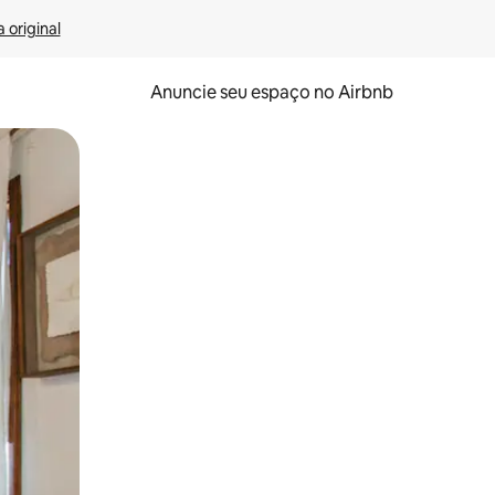
 original
Anuncie seu espaço no Airbnb
 deslizando o dedo na tela.