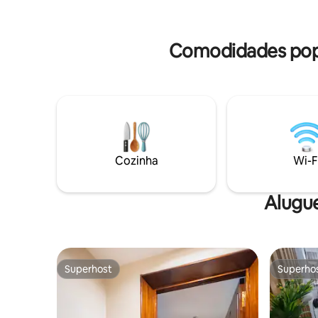
Bonde ("Nações Unidas" ou "Avenue de
seguro pa
France"). Adequado para trabalho
agora par
remoto e famílias com crianças
bela cida
Comodidades popu
pequenas.
Cozinha
Wi-F
Alugu
Superhost
Superho
Superhost
Superho