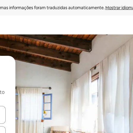
mas informações foram traduzidas automaticamente. 
Mostrar idioma
ito
ore-os usando as seta para cima e para baixo do teclado ou tocando e