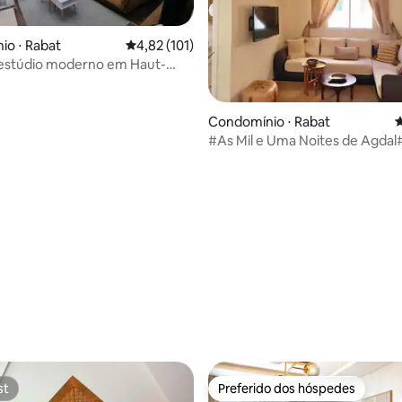
o ⋅ Rabat
4,82 de uma avaliação média de 5, 101 avalia
4,82 (101)
 estúdio moderno em Haut-
at
Condomínio ⋅ Rabat
4
#As Mil e Uma Noites de Agdal
édia de 5, 133 avaliações
st
Preferido dos hóspedes
st
Preferido dos hóspedes