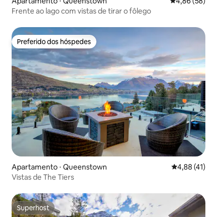
Apartamento ⋅ Queenstown
4,86 de uma a
4,86 (58)
Frente ao lago com vistas de tirar o fôlego
Preferido dos hóspedes
Preferido dos hóspedes
Apartamento ⋅ Queenstown
4,88 de uma a
4,88 (41)
Vistas de The Tiers
Superhost
Superhost