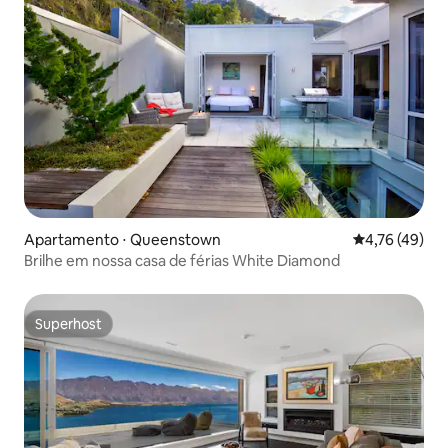
Apartamento ⋅ Queenstown
4,76 de uma a
4,76 (49)
Brilhe em nossa casa de férias White Diamond
Superhost
Superhost