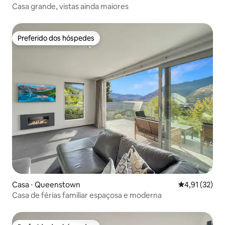
Casa grande, vistas ainda maiores
Preferido dos hóspedes
Preferido dos hóspedes
Casa ⋅ Queenstown
4,91 de uma a
4,91 (32)
Casa de férias familiar espaçosa e moderna