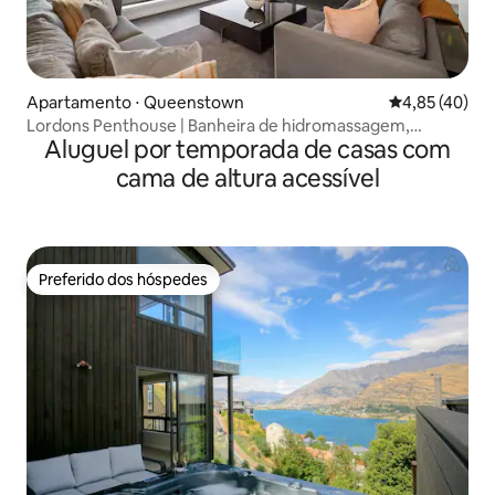
Apartamento ⋅ Queenstown
4,85 de uma a
4,85 (40)
Lordons Penthouse | Banheira de hidromassagem,
Aluguel por temporada de casas com
churrasqueira, lareira a gás, ar-condicionado
cama de altura acessível
Preferido dos hóspedes
Preferido dos hóspedes