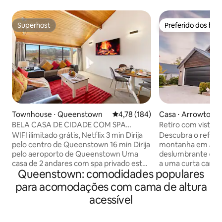
Superhost
Preferido dos hó
Superhost
Preferido dos hó
Townhouse ⋅ Queenstown
4,78 de uma avaliação média de 
4,78 (184)
Casa ⋅ Arrowtown
BELA CASA DE CIDADE COM SPA
Retiro com vista 
PRIVATIVO E VISTA PARA O LAGO
Arrowtown
WIFI ilimitado grátis, Netflix 3 min Dirija
Descubra o refúgi
pelo centro de Queenstown 16 min Dirija
montanha em Arr
pelo aeroporto de Queenstown Uma
deslumbrante casa
casa de 2 andares com spa privado está
a uma curta camin
Queenstown: comodidades populares
situada em uma localização maravilhosa,
Millbrook e da res
oferecendo uma fantástica caminhada
Situada em uma be
para acomodações com cama de altura
até a cidade com um lago deslumbrante
deslumbrantes pa
acessível
e vistas notáveis da montanha. Central
casa possui interi
aquecida com muito espaço no interior,
iluminados pelo so
um belo lounge e uma incrível varanda
totalmente equip