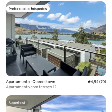
Preferido dos hóspedes
Preferido dos hóspedes
Apartamento ⋅ Queenstown
4,94 de uma a
4,94 (70)
Apartamento com terraço 12
Superhost
Superhost