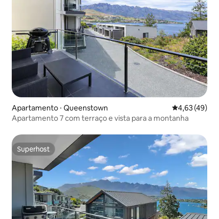
Apartamento ⋅ Queenstown
4,63 de uma a
4,63 (49)
Apartamento 7 com terraço e vista para a montanha
Superhost
Superhost