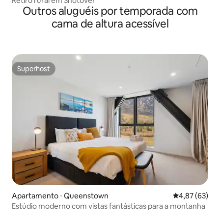
Retiro rural em Shotover
Outros aluguéis por temporada com
cama de altura acessível
Superhost
Superhost
Apartamento ⋅ Queenstown
4,87 de uma a
4,87 (63)
Estúdio moderno com vistas fantásticas para a montanha