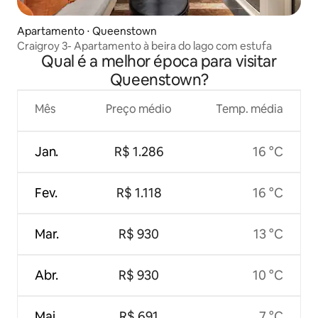
Apartamento ⋅ Queenstown
Craigroy 3- Apartamento à beira do lago com estufa
Qual é a melhor época para visitar
Queenstown?
Mês
Preço médio
Temp. média
Jan.
R$ 1.286
16 °C
Fev.
R$ 1.118
16 °C
Mar.
R$ 930
13 °C
Abr.
R$ 930
10 °C
Mai.
R$ 691
7 °C