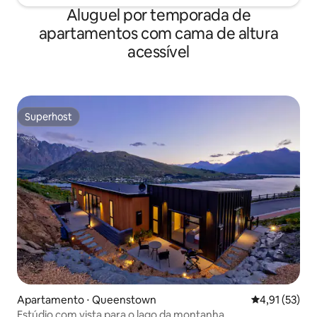
Aluguel por temporada de
apartamentos com cama de altura
acessível
Superhost
Superhost
Apartamento ⋅ Queenstown
4,91 de uma a
4,91 (53)
Estúdio com vista para o lago da montanha