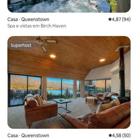
Casa ⋅ Queenstown
4,87 de uma a
4,87 (94)
Spa e vistas em Birch Haven
Superhost
Superhost
Casa ⋅ Queenstown
4,58 de uma a
4,58 (50)