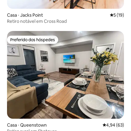
Casa ⋅ Jacks Point
5 de uma a
5 (19)
Retiro notável em Cross Road
Preferido dos hóspedes
Preferido dos hóspedes
Casa ⋅ Queenstown
4,94 de uma a
4,94 (63)