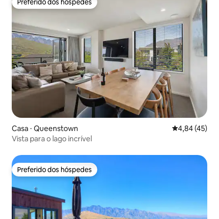
Preferido dos hóspedes
Preferido dos hóspedes
Casa ⋅ Queenstown
4,84 de uma a
4,84 (45)
Vista para o lago incrível
Preferido dos hóspedes
Preferido dos hóspedes