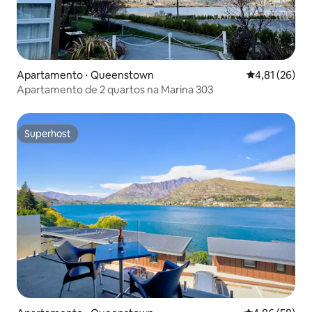
Apartamento ⋅ Queenstown
4,81 de uma a
4,81 (26)
Apartamento de 2 quartos na Marina 303
Superhost
Superhost