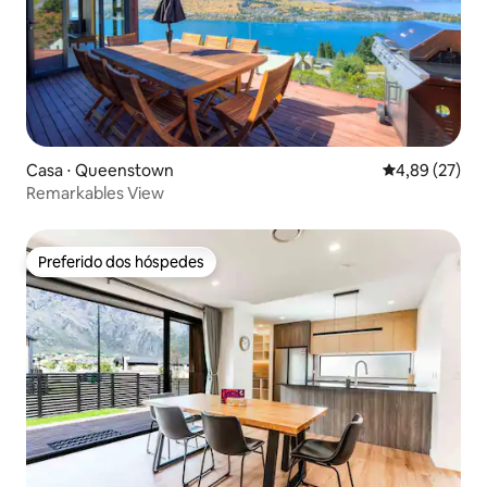
Casa ⋅ Queenstown
4,89 de uma a
4,89 (27)
Remarkables View
Preferido dos hóspedes
Preferido dos hóspedes