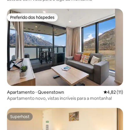
Preferido dos hóspedes
Preferido dos hóspedes
Apartamento ⋅ Queenstown
4,82 de uma a
4,82 (11)
Apartamento novo, vistas incríveis para a montanha!
Superhost
Superhost