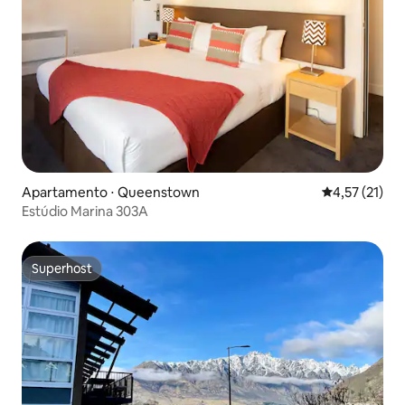
Apartamento ⋅ Queenstown
4,57 de uma a
4,57 (21)
Estúdio Marina 303A
Superhost
Superhost