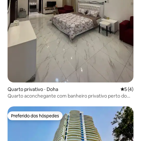
Quarto privativo ⋅ Doha
5 de uma 
5 (4)
Quarto aconchegante com banheiro privativo perto do
aeroporto e do metrô
Preferido dos hóspedes
Preferido dos hóspedes