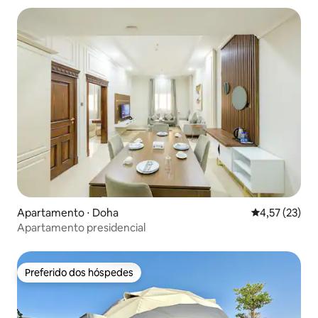
Apartamento ⋅ Doha
4,57 de uma a
4,57 (23)
Apartamento presidencial
Preferido dos hóspedes
Preferido dos hóspedes