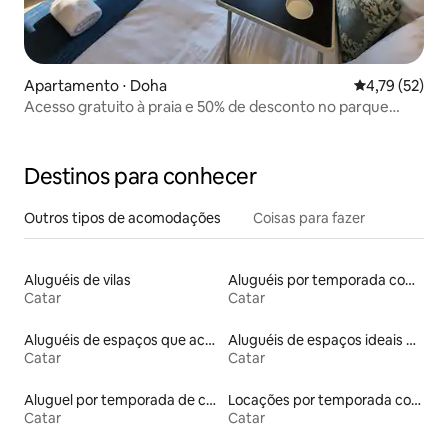
Apartamento ⋅ Doha
4,79 de uma a
4,79 (52)
Acesso gratuito à praia e 50% de desconto no parque
aquático em Pearl Marina
Destinos para conhecer
Outros tipos de acomodações
Coisas para fazer
Aluguéis de vilas
Aluguéis por temporada com sauna
Catar
Catar
Aluguéis de espaços que aceitam animais de estimação
Aluguéis de espaços ideais para famílias
Catar
Catar
Aluguel por temporada de casas de veraneio
Locações por temporada com piscina
Catar
Catar