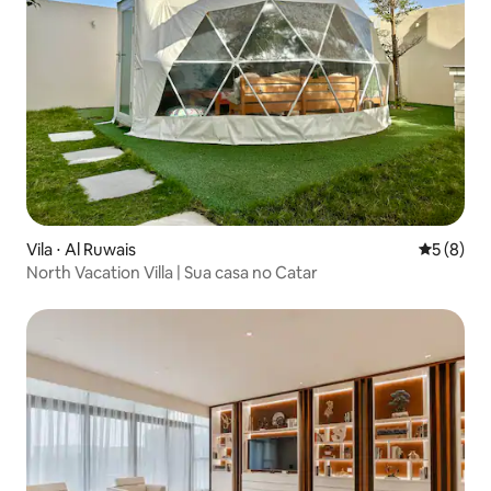
Vila ⋅ Al Ruwais
5 de uma 
5 (8)
North Vacation Villa | Sua casa no Catar