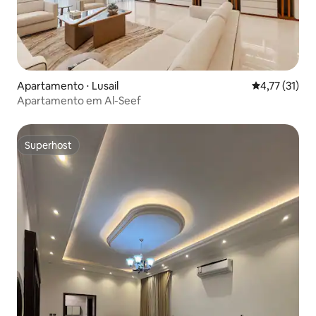
Apartamento ⋅ Lusail
4,77 de uma a
4,77 (31)
Apartamento em Al-Seef
Superhost
Superhost