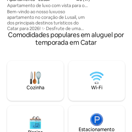
viagem a trabalho
Apartamento de luxo com vista para o
longa. Os hósped
mar em Lusail
Bem-vindo ao nosso luxuoso
academia, piscina,
apartamento no coração de Lusail, um
praia. Cafés, rest
dos principais destinos turísticos do
supermercado e o 
Catar para 2026! ✨ Desfrute de uma
d'água do Porto A
Comodidades populares em aluguel por
vista deslumbrante da orla de Lusail,
proximidades. O p
com uma localização excepcional perto
público fica a cerc
temporada em Catar
das melhores atrações: • A poucos
minutos do Shopping Vandom, Lucille
Boulevard e Winter Wonderland • 10
minutos de carro até Pearl • Apenas 25
minutos do Aeroporto Internacional de
Hamad O apartamento tem 113 m², com
um design moderno e uma atmosfera
confortável que inclui: • Sala de estar
Cozinha
Wi-Fi
espaçosa com móveis elegantes •
Cozinha totalmente equipada com
todos os suprimentos • A vista direta
para o mar oferece uma experiência
excepcional
Estacionamento