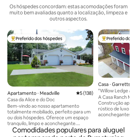
Os hóspedes concordam: estas acomodações foram
muito bem avaliadas quanto a localização, limpeza e
outros aspectos.
Preferido dos hóspedes
Preferido dos 
Entre os melhores preferidos dos hóspedes
Entre os melhore
Casa ⋅ Garrettsvill
"Willow Ledge at 
Apartamento ⋅ Meadville
5 de uma avaliação média de 
5 (138)
banheira de hidro
A Casa Ranch Mod
Casa da Alice e do Doc
Construção apres
Bem-vindo ao nosso apartamento
rústico de luxo co
totalmente mobiliado, perfeito para um
aconchegantes e 
ou dois hóspedes. Oferece um espaço
cantos. Vistas deslumbrantes esperam
tranquilo, limpo e aconchegante.
por você com jane
Comodidades populares para aluguel
Oferecemos uma cama king size
com vista para a be
confortável. O banheiro tem recursos