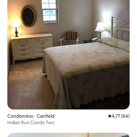
Condomínio ⋅ Canfield
4,77 de uma a
4,77 (64)
Indian Run Condo Two