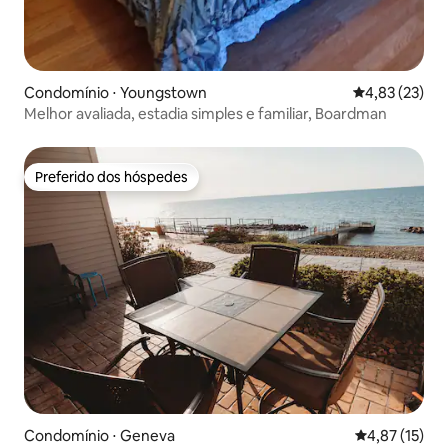
Condomínio ⋅ Youngstown
4,83 de uma a
4,83 (23)
Melhor avaliada, estadia simples e familiar, Boardman
Preferido dos hóspedes
Preferido dos hóspedes
Condomínio ⋅ Geneva
4,87 de uma a
4,87 (15)