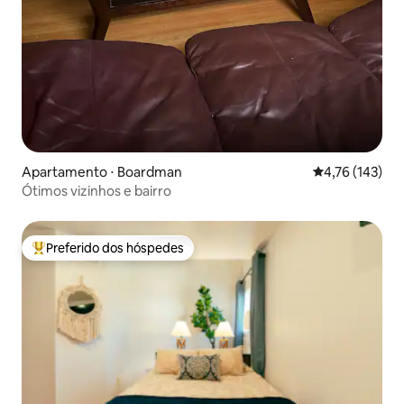
Apartamento ⋅ Boardman
4,76 de uma av
4,76 (143)
Ótimos vizinhos e bairro
Preferido dos hóspedes
Entre os melhores preferidos dos hóspedes