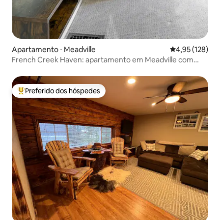
Apartamento ⋅ Meadville
4,95 de uma av
4,95 (128)
French Creek Haven: apartamento em Meadville com
charme boho
Preferido dos hóspedes
Entre os melhores preferidos dos hóspedes