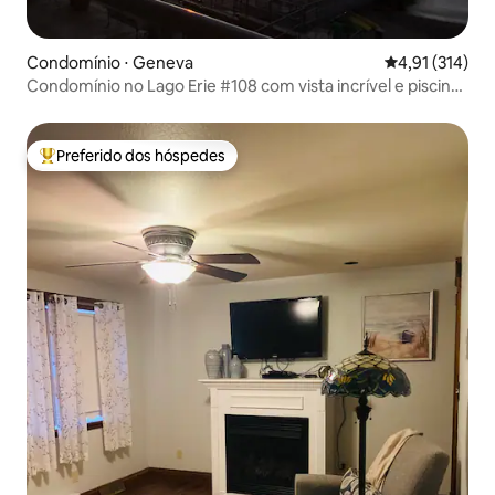
Condomínio ⋅ Geneva
4,91 de uma av
4,91 (314)
Condomínio no Lago Erie #108 com vista incrível e piscina
interna
Preferido dos hóspedes
Entre os melhores preferidos dos hóspedes