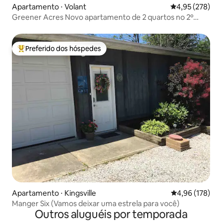
Apartamento ⋅ Volant
4,95 de uma av
4,95 (278)
Greener Acres Novo apartamento de 2 quartos no 2º
andar
Preferido dos hóspedes
Entre os melhores preferidos dos hóspedes
Apartamento ⋅ Kingsville
4,96 de uma av
4,96 (178)
Manger Six (Vamos deixar uma estrela para você)
Outros aluguéis por temporada