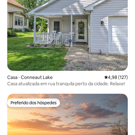
Casa ⋅ Conneaut Lake
4,98 de uma av
4,98 (127)
Casa atualizada em rua tranquila perto da cidade. Relaxe!
Preferido dos hóspedes
Preferido dos hóspedes