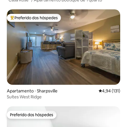
Preferido dos hóspedes
Entre os melhores preferidos dos hóspedes
Apartamento ⋅ Sharpsville
4,94 de uma av
4,94 (131)
Suítes West Ridge
Preferido dos hóspedes
Preferido dos hóspedes