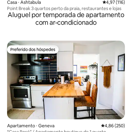
Casa ⋅ Ashtabula
4,97 de uma av
4,97 (116)
Point Break 3 quartos perto da praia, restaurantes e lojas
Aluguel por temporada de apartamento
com ar-condicionado
Preferido dos hóspedes
Preferido dos hóspedes
Apartamento ⋅ Geneva
4,86 de uma ava
4,86 (250)
“Casa Rosé” / Apartamento boutique de 1 quarto