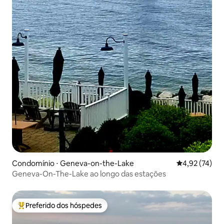
Condomínio ⋅ Geneva-on-the-Lake
4,92 de uma a
4,92 (74)
Geneva-On-The-Lake ao longo das estações
Preferido dos hóspedes
Entre os melhores preferidos dos hóspedes