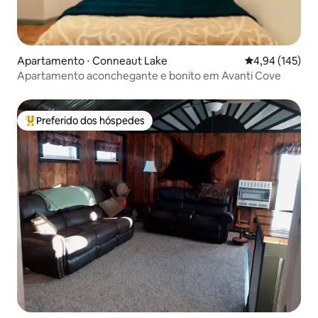
Apartamento ⋅ Conneaut Lake
4,94 de uma av
4,94 (145)
Apartamento aconchegante e bonito em Avanti Cove
Preferido dos hóspedes
Entre os melhores preferidos dos hóspedes