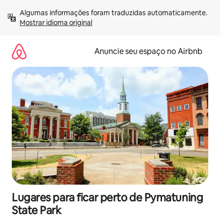
Pular
Algumas informações foram traduzidas automaticamente. 
para
Mostrar idioma original
o
conteúdo
Anuncie seu espaço no Airbnb
Lugares para ficar perto de Pymatuning
State Park