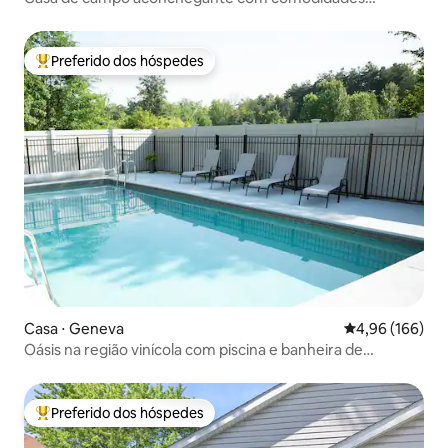
modernas
Preferido dos hóspedes
Entre os melhores preferidos dos hóspedes
Casa ⋅ Geneva
4,96 de uma av
4,96 (166)
Oásis na região vinícola com piscina e banheira de
hidromassagem
Preferido dos hóspedes
Entre os melhores preferidos dos hóspedes