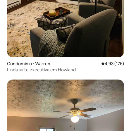
Condomínio ⋅ Warren
4,93 de uma av
4,93 (176)
Linda suíte executiva em Howland