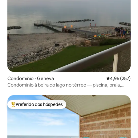
Condomínio ⋅ Geneva
4,95 de uma av
4,95 (257)
Condomínio à beira do lago no térreo — piscina, praia,
varanda
Preferido dos hóspedes
Entre os melhores preferidos dos hóspedes