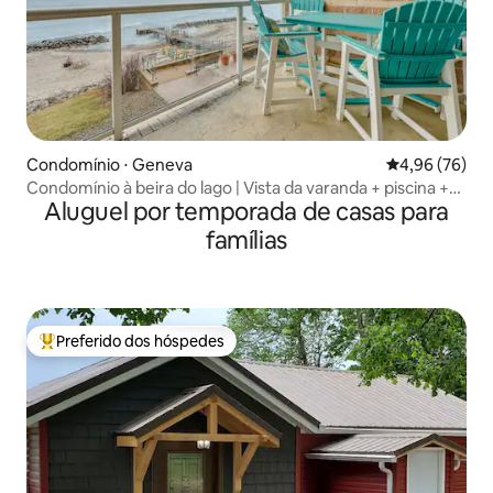
Condomínio ⋅ Geneva
4,96 de uma a
4,96 (76)
Condomínio à beira do lago | Vista da varanda + piscina +
Aluguel por temporada de casas para
praia
famílias
Preferido dos hóspedes
Entre os melhores preferidos dos hóspedes