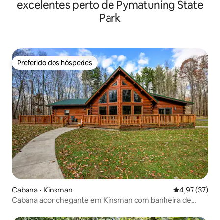
excelentes perto de Pymatuning State
Park
Preferido dos hóspedes
Preferido dos hóspedes
Cabana ⋅ Kinsman
4,97 de uma a
4,97 (37)
Cabana aconchegante em Kinsman com banheira de
hidromassagem