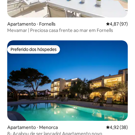
Apartamento ⋅ Fornells
4,87 de uma a
4,87 (97)
Mevamar | Preciosa casa frente ao mar em Fornells
Preferido dos hóspedes
Preferido dos hóspedes
Apartamento ⋅ Menorca
4,92 de uma a
4,92 (38)
8- Acabou de ser lançado! Apartamento novo