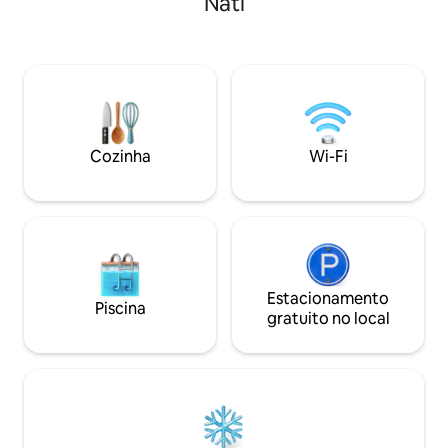
Nati
personalizada co
perfeitamente uns com os outros para
detalhes. Estamos
maximizar as vistas que a propriedade
via celular 24 horas
tem, o contraste entre as águas azul-
semana. Desconexão, descanso e muito
turquesa e o pôr do sol laranja é de tirar
carinho. Gostaría
o fôlego.
memória que você
Cozinha
Wi-Fi
Estacionamento
Piscina
gratuito no local