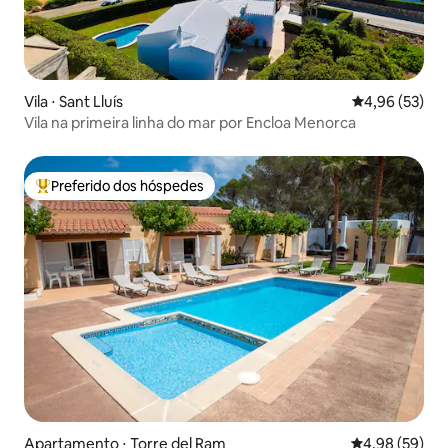
Vila ⋅ Sant Lluís
4,96 de uma a
4,96 (53)
Vila na primeira linha do mar por Encloa Menorca
Preferido dos hóspedes
Entre os melhores preferidos dos hóspedes
Apartamento ⋅ Torre del Ram
4,98 de uma a
4,98 (59)