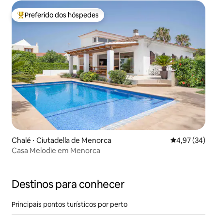
Preferido dos hóspedes
Entre os melhores preferidos dos hóspedes
Chalé ⋅ Ciutadella de Menorca
4,97 de uma a
4,97 (34)
Casa Melodie em Menorca
Destinos para conhecer
Principais pontos turísticos por perto