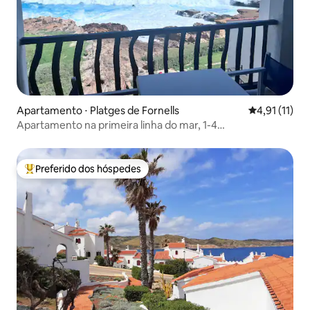
Apartamento ⋅ Platges de Fornells
4,91 de uma a
4,91 (11)
Apartamento na primeira linha do mar, 1-4
(adultos/crianças)
Preferido dos hóspedes
Entre os melhores preferidos dos hóspedes