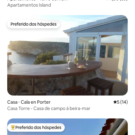
Apartamentos Island
Preferido dos hóspedes
Preferido dos hóspedes
Casa ⋅ Cala en Porter
5 de uma a
5 (14)
Casa Torre - Casa de campo à beira-mar
Preferido dos hóspedes
Entre os melhores preferidos dos hóspedes