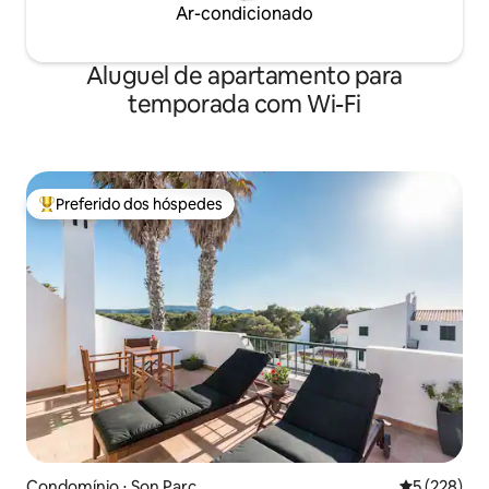
Ar-condicionado
Aluguel de apartamento para
temporada com Wi-Fi
Preferido dos hóspedes
Entre os melhores preferidos dos hóspedes
Condomínio ⋅ Son Parc
5 de uma av
5 (228)