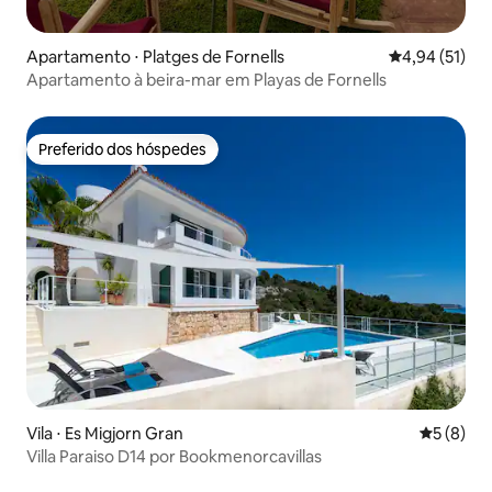
Apartamento ⋅ Platges de Fornells
4,94 de uma a
4,94 (51)
Apartamento à beira-mar em Playas de Fornells
Preferido dos hóspedes
Preferido dos hóspedes
Vila ⋅ Es Migjorn Gran
5 de uma 
5 (8)
Villa Paraiso D14 por Bookmenorcavillas