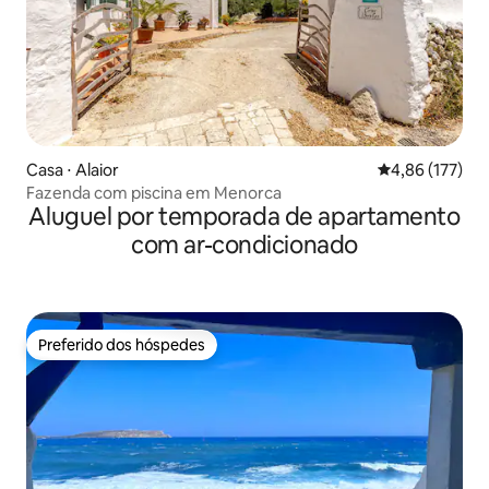
Casa ⋅ Alaior
4,86 de uma av
4,86 (177)
Fazenda com piscina em Menorca
Aluguel por temporada de apartamento
com ar-condicionado
Preferido dos hóspedes
Preferido dos hóspedes