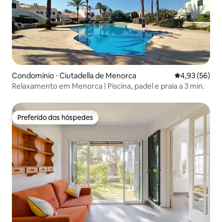
Condomínio ⋅ Ciutadella de Menorca
4,93 de uma a
4,93 (56)
Relaxamento em Menorca | Piscina, padel e praia a 3 min.
Preferido dos hóspedes
Preferido dos hóspedes