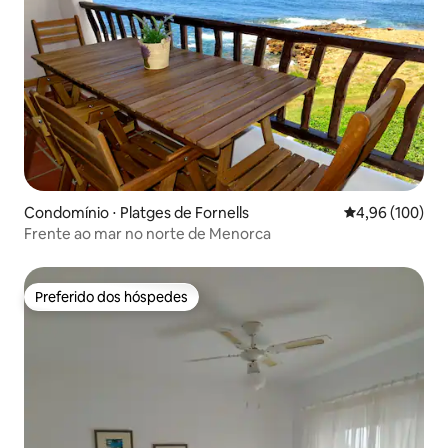
Condomínio ⋅ Platges de Fornells
4,96 de uma av
4,96 (100)
Frente ao mar no norte de Menorca
Preferido dos hóspedes
Preferido dos hóspedes