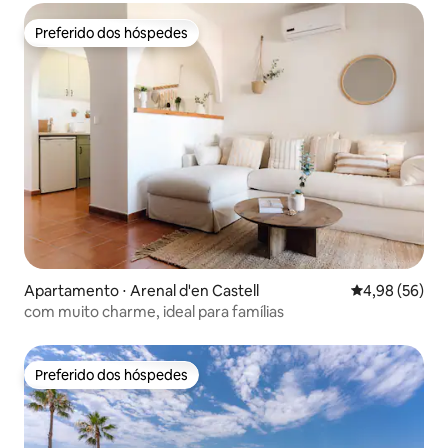
Preferido dos hóspedes
Preferido dos hóspedes
Apartamento ⋅ Arenal d'en Castell
4,98 de uma a
4,98 (56)
com muito charme, ideal para famílias
Preferido dos hóspedes
Preferido dos hóspedes