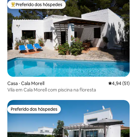
Preferido dos hóspedes
Entre os melhores preferidos dos hóspedes
Casa ⋅ Cala Morell
4,94 de uma a
4,94 (51)
Vila em Cala Morell com piscina na floresta
Preferido dos hóspedes
Preferido dos hóspedes