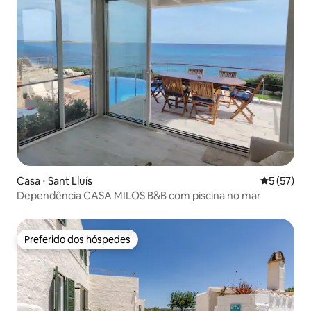
Casa ⋅ Sant Lluís
5 de uma a
5 (57)
Dependência CASA MILOS B&B com piscina no mar
Preferido dos hóspedes
Preferido dos hóspedes