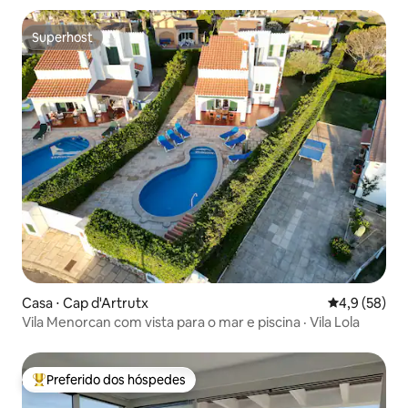
Superhost
Superhost
Casa ⋅ Cap d'Artrutx
4,9 de uma a
4,9 (58)
Vila Menorcan com vista para o mar e piscina · Vila Lola
Preferido dos hóspedes
Entre os melhores preferidos dos hóspedes