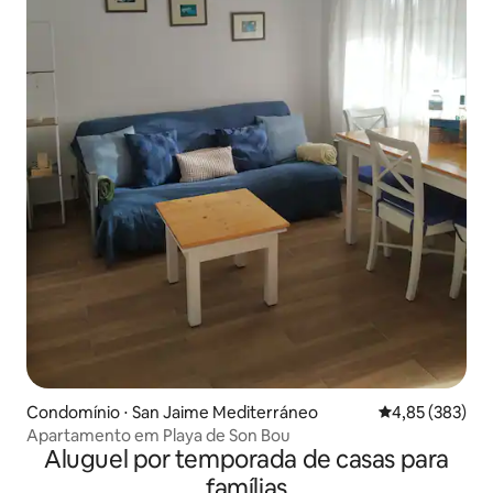
Condomínio ⋅ San Jaime Mediterráneo
4,85 de uma av
4,85 (383)
Apartamento em Playa de Son Bou
Aluguel por temporada de casas para
famílias