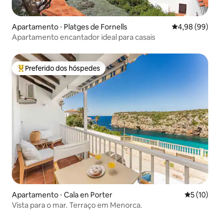
Apartamento ⋅ Platges de Fornells
4,98 de uma av
4,98 (99)
Apartamento encantador ideal para casais
Preferido dos hóspedes
Entre os melhores preferidos dos hóspedes
Apartamento ⋅ Cala en Porter
5 de uma a
5 (10)
Vista para o mar. Terraço em Menorca.