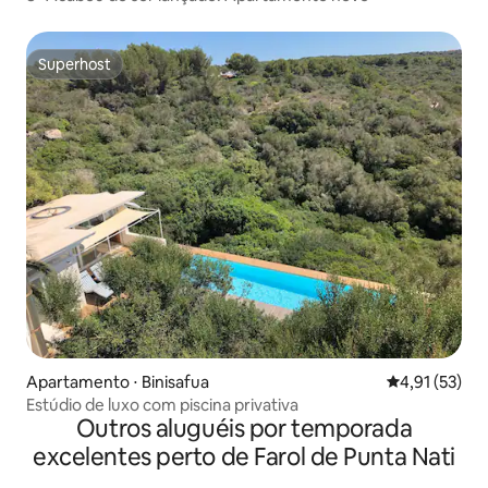
Superhost
Superhost
Apartamento ⋅ Binisafua
4,91 de uma a
4,91 (53)
Estúdio de luxo com piscina privativa
Outros aluguéis por temporada
excelentes perto de Farol de Punta Nati