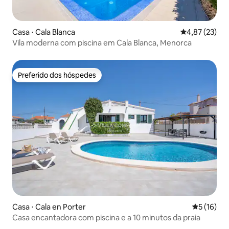
Casa ⋅ Cala Blanca
4,87 de uma a
4,87 (23)
Vila moderna com piscina em Cala Blanca, Menorca
Preferido dos hóspedes
Preferido dos hóspedes
Casa ⋅ Cala en Porter
5 de uma a
5 (16)
Casa encantadora com piscina e a 10 minutos da praia