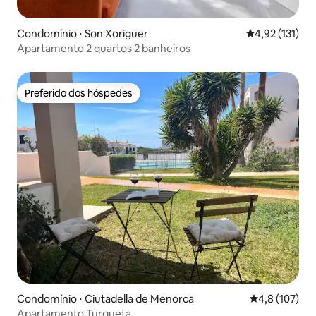
Condomínio ⋅ Son Xoriguer
4,92 de uma av
4,92 (131)
Apartamento 2 quartos 2 banheiros
Preferido dos hóspedes
Preferido dos hóspedes
Condomínio ⋅ Ciutadella de Menorca
4,8 de uma av
4,8 (107)
Apartamento Turqueta