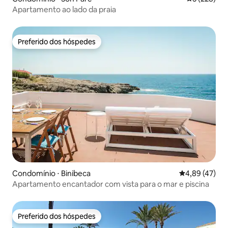
Apartamento ao lado da praia
Preferido dos hóspedes
Preferido dos hóspedes
Condomínio ⋅ Binibeca
4,89 de uma a
4,89 (47)
Apartamento encantador com vista para o mar e piscina
Preferido dos hóspedes
Preferido dos hóspedes