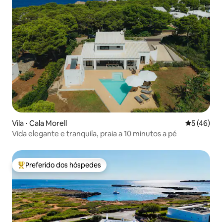
Vila ⋅ Cala Morell
5 de uma a
5 (46)
Vida elegante e tranquila, praia a 10 minutos a pé
Preferido dos hóspedes
Entre os melhores preferidos dos hóspedes