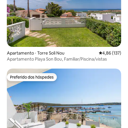
Apartamento ⋅ Torre Soli Nou
4,86 de uma av
4,86 (137)
Apartamento Playa Son Bou, Familiar/Piscina/vistas
Preferido dos hóspedes
Preferido dos hóspedes