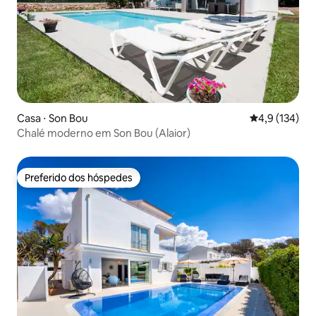
Casa ⋅ Son Bou
4,9 de uma av
4,9 (134)
Chalé moderno em Son Bou (Alaior)
Preferido dos hóspedes
Preferido dos hóspedes