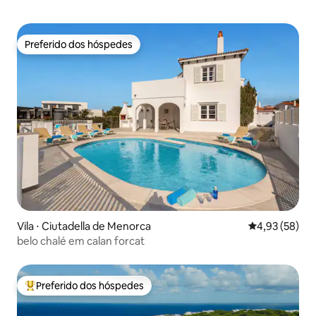
Preferido dos hóspedes
Preferido dos hóspedes
Vila ⋅ Ciutadella de Menorca
4,93 de uma a
4,93 (58)
belo chalé em calan forcat
Preferido dos hóspedes
Entre os melhores preferidos dos hóspedes