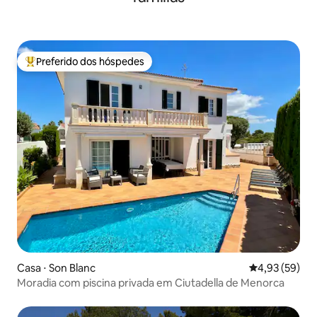
Preferido dos hóspedes
Entre os melhores preferidos dos hóspedes
Casa ⋅ Son Blanc
4,93 de uma a
4,93 (59)
Moradia com piscina privada em Ciutadella de Menorca