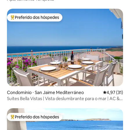
Preferido dos hóspedes
Entre os melhores preferidos dos hóspedes
Condomínio ⋅ San Jaime Mediterráneo
4,97 de uma a
4,97 (31)
Suites Bella Vistas | Vista deslumbrante para o mar | AC &
Wi-Fi
Preferido dos hóspedes
Entre os melhores preferidos dos hóspedes