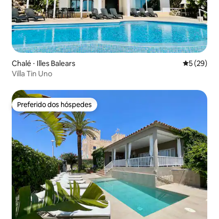
Chalé ⋅ Illes Balears
5 de uma a
5 (29)
Villa Tin Uno
Preferido dos hóspedes
Preferido dos hóspedes