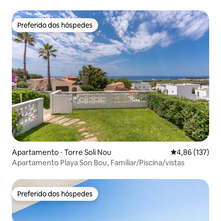
Preferido dos hóspedes
Preferido dos hóspedes
Apartamento ⋅ Torre Soli Nou
4,86 de uma av
4,86 (137)
Apartamento Playa Son Bou, Familiar/Piscina/vistas
Preferido dos hóspedes
Preferido dos hóspedes