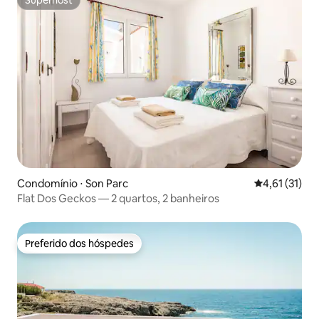
Superhost
Condomínio ⋅ Son Parc
4,61 de uma a
4,61 (31)
Flat Dos Geckos — 2 quartos, 2 banheiros
Preferido dos hóspedes
Preferido dos hóspedes