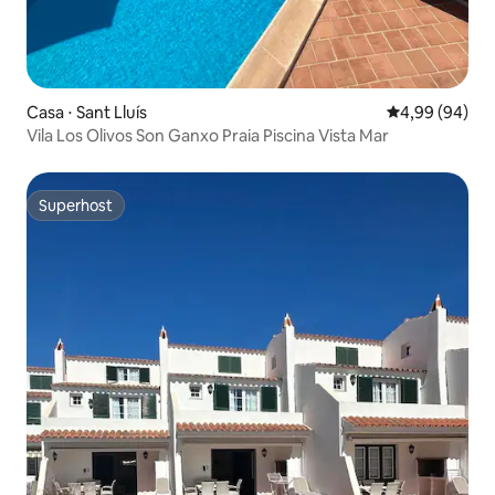
Casa ⋅ Sant Lluís
4,99 de uma av
4,99 (94)
Vila Los Olivos Son Ganxo Praia Piscina Vista Mar
Superhost
Superhost