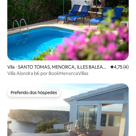
Vila ⋅ SANTO TOMAS, MENORCA, ILLES BALEAR
4,75 de uma 
4,75 (4)
S
Villa Alondra b6 por BookMenorcaVillas
Preferido dos hóspedes
Preferido dos hóspedes