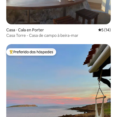
Casa ⋅ Cala en Porter
5 de uma a
5 (14)
Casa Torre - Casa de campo à beira-mar
Preferido dos hóspedes
Entre os melhores preferidos dos hóspedes