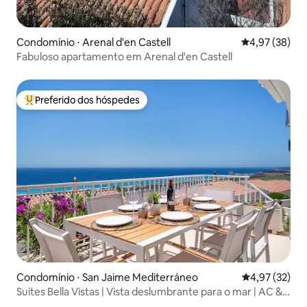
Condomínio ⋅ Arenal d'en Castell
4,97 de uma a
4,97 (38)
Fabuloso apartamento em Arenal d'en Castell
Preferido dos hóspedes
Entre os melhores preferidos dos hóspedes
Condomínio ⋅ San Jaime Mediterráneo
4,97 de uma a
4,97 (32)
Suites Bella Vistas | Vista deslumbrante para o mar | AC &
Wi-Fi