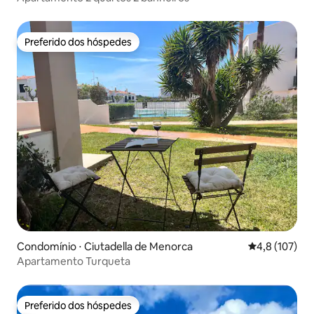
Preferido dos hóspedes
Preferido dos hóspedes
Condomínio ⋅ Ciutadella de Menorca
4,8 de uma av
4,8 (107)
Apartamento Turqueta
Preferido dos hóspedes
Preferido dos hóspedes