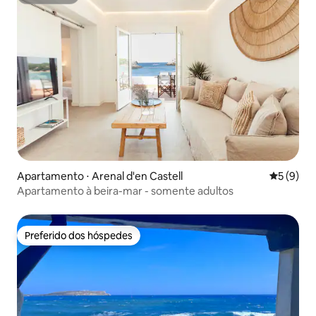
Superhost
Apartamento ⋅ Arenal d'en Castell
5 de uma 
5 (9)
Apartamento à beira-mar - somente adultos
Preferido dos hóspedes
Preferido dos hóspedes