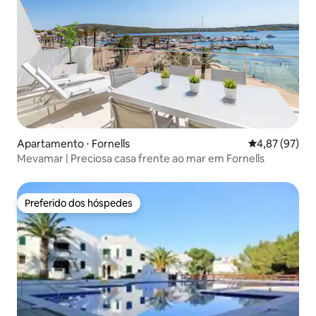
Apartamento ⋅ Fornells
4,87 de uma a
4,87 (97)
Mevamar | Preciosa casa frente ao mar em Fornells
Preferido dos hóspedes
Preferido dos hóspedes