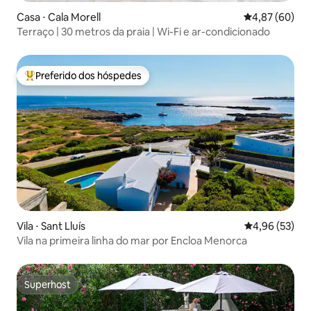
Casa ⋅ Cala Morell
4,87 de uma a
4,87 (60)
Terraço | 30 metros da praia | Wi-Fi e ar-condicionado
Preferido dos hóspedes
Entre os melhores preferidos dos hóspedes
Vila ⋅ Sant Lluís
4,96 de uma a
4,96 (53)
Vila na primeira linha do mar por Encloa Menorca
Superhost
Superhost