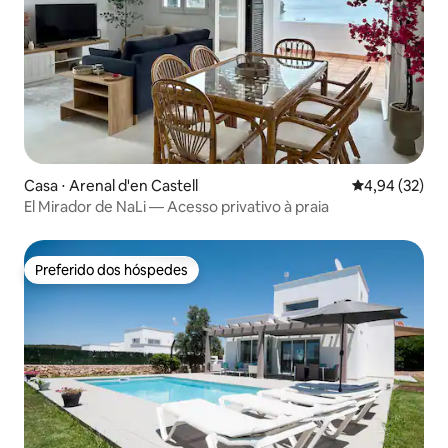
Casa ⋅ Arenal d'en Castell
4,94 de uma a
4,94 (32)
El Mirador de NaLi — Acesso privativo à praia
Preferido dos hóspedes
Preferido dos hóspedes