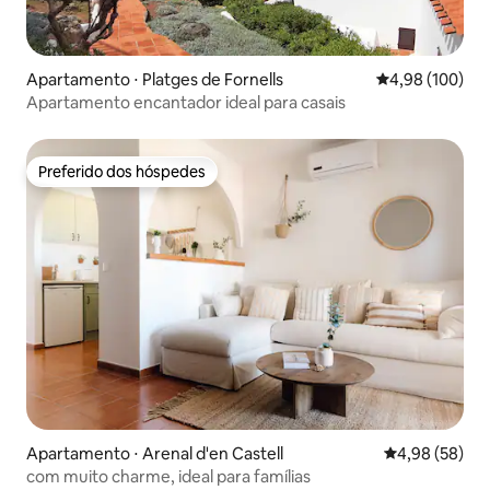
Apartamento ⋅ Platges de Fornells
4,98 de uma av
4,98 (100)
Apartamento encantador ideal para casais
Preferido dos hóspedes
Preferido dos hóspedes
Apartamento ⋅ Arenal d'en Castell
4,98 de uma a
4,98 (58)
com muito charme, ideal para famílias