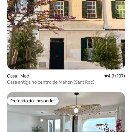
Casa ⋅ Maó
4,9 de uma av
4,9 (107)
Casa antiga no centro de Mahón (Sant Roc)
Preferido dos hóspedes
Preferido dos hóspedes