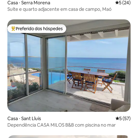
Casa ⋅ Serra Morena
5 de uma a
5 (24)
Suíte e quarto adjacente em casa de campo, Maó
Preferido dos hóspedes
Entre os melhores preferidos dos hóspedes
Casa ⋅ Sant Lluís
5 de uma a
5 (57)
Dependência CASA MILOS B&B com piscina no mar