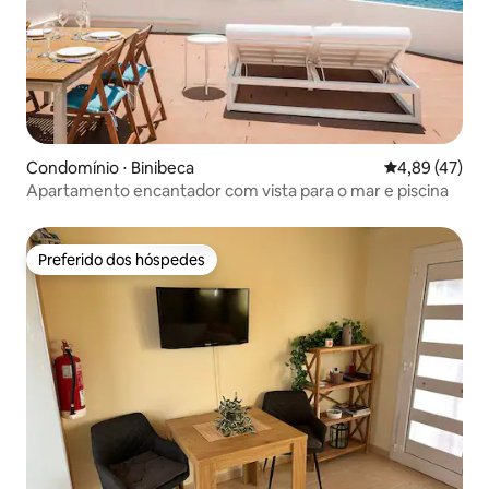
Condomínio ⋅ Binibeca
4,89 de uma a
4,89 (47)
Apartamento encantador com vista para o mar e piscina
Preferido dos hóspedes
Preferido dos hóspedes