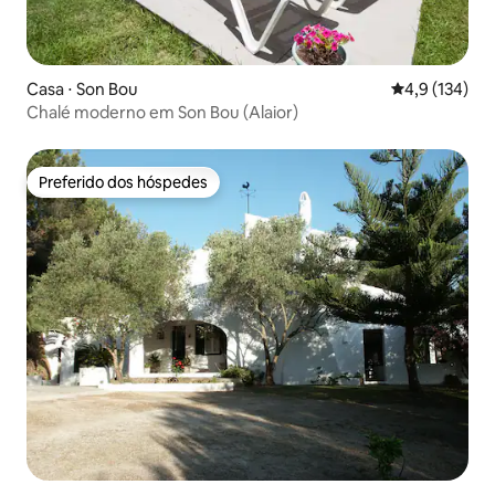
Casa ⋅ Son Bou
4,9 de uma av
4,9 (134)
Chalé moderno em Son Bou (Alaior)
Preferido dos hóspedes
Preferido dos hóspedes