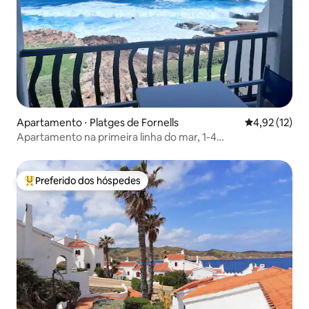
Apartamento ⋅ Platges de Fornells
4,92 de uma a
4,92 (12)
Apartamento na primeira linha do mar, 1-4
(adultos/crianças)
Preferido dos hóspedes
Entre os melhores preferidos dos hóspedes