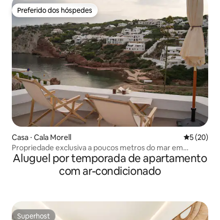
Preferido dos hóspedes
Preferido dos hóspedes
Casa ⋅ Cala Morell
5 de uma a
5 (20)
Propriedade exclusiva a poucos metros do mar em
Aluguel por temporada de apartamento
Menorca
com ar-condicionado
Superhost