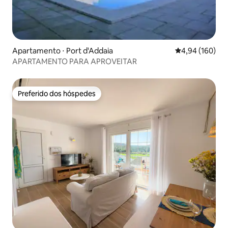
Apartamento ⋅ Port d'Addaia
4,94 de uma av
4,94 (160)
APARTAMENTO PARA APROVEITAR
Preferido dos hóspedes
Preferido dos hóspedes