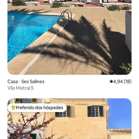
Casa ⋅ Ses Salines
4,94 de uma a
4,94 (18)
Vila Mistral 5
Preferido dos hóspedes
Entre os melhores preferidos dos hóspedes