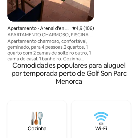
duplo, sala de est
banheiro. Área mu
serviços nas prox
(supermercado, áre
Apartamento ⋅ Arenal d'en C
4,9 de uma avaliação média de 
4,9 (106)
dispõe de estacio
astell
APARTAMENTO CHARMOSO, PISCINA E
você pode desfrut
PRAIA
visitar belas ense
Apartamento charmoso, confortável,
Pregonda, Cavaller
geminado, para 4 pessoas.2 quartos, 1
centro, é ideal par
quarto com 2 camas de solteiro outro, 1
apartamento está
cama de casal. 1 banheiro. Cozinha
Comodidades populares para aluguel
totalmente equipada, máquina de café,
máquina de lavar roupa. Varanda com
por temporada perto de Golf Son Parc
mesa e pequeno jardim privado, vista
Menorca
para o mar, piscinas para adultos e
crianças no recinto da Costa Arenal,
comunidade. As praias de areia, 5
minutos a pé. Águas transparentes.
Perfeito para famílias. 2 guarda-sol de
praia à sua disposição e um refrigerador
para praia . Supermercado 2 min. e
restaurantes
Cozinha
Wi-Fi