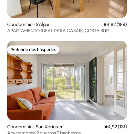
Condomínio ⋅ S'Algar
4,82 de uma av
4,82 (188)
APARTAMENTO IDEAL PARA CASAIS, COSTA SUR
Preferido dos hóspedes
Preferido dos hóspedes
Condomínio ⋅ Son Xoriguer
4,92 de uma av
4,92 (131)
Apartamento 2 quartos 2 banheiros