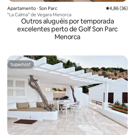
Apartamento ⋅ Son Parc
4,86 de uma a
4,86 (36)
"La Calma" de Vegara Menorca
Outros aluguéis por temporada
excelentes perto de Golf Son Parc
Menorca
Superhost
Superhost