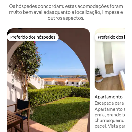
Os hóspedes concordam: estas acomodações foram
muito bem avaliadas quanto a localização, limpeza e
outros aspectos.
Preferido dos hóspedes
Preferido dos hó
Preferido dos hóspedes
Preferido dos hó
Apartamento ⋅ So
Escapada para ca
Apartamento a ap
praia, grande ter
churrasqueira. 2 p
padel. Vista para o
montanha. Consis