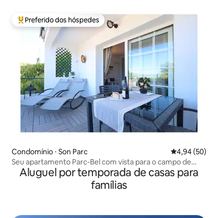
Preferido dos hóspedes
Entre os melhores preferidos dos hóspedes
Condomínio ⋅ Son Parc
4,94 de uma a
4,94 (50)
Seu apartamento Parc-Bel com vista para o campo de
Aluguel por temporada de casas para
golfe perto da praia
famílias