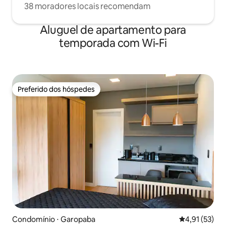
38 moradores locais recomendam
Aluguel de apartamento para
temporada com Wi-Fi
Preferido dos hóspedes
Preferido dos hóspedes
Condomínio ⋅ Garopaba
4,91 de uma a
4,91 (53)