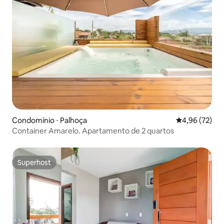
Condomínio ⋅ Palhoça
4,96 de uma a
4,96 (72)
Container Amarelo. Apartamento de 2 quartos
Superhost
Superhost