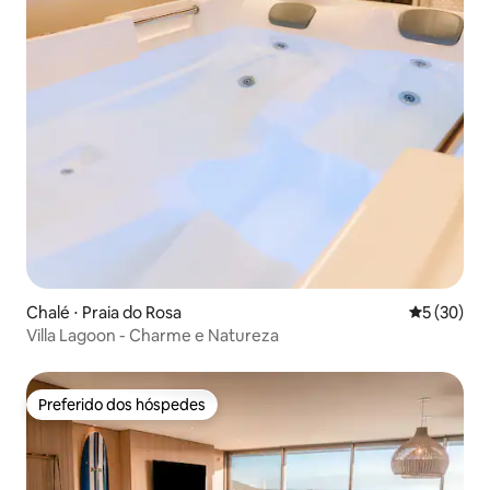
Chalé ⋅ Praia do Rosa
5 de uma a
5 (30)
Villa Lagoon - Charme e Natureza
Preferido dos hóspedes
Preferido dos hóspedes