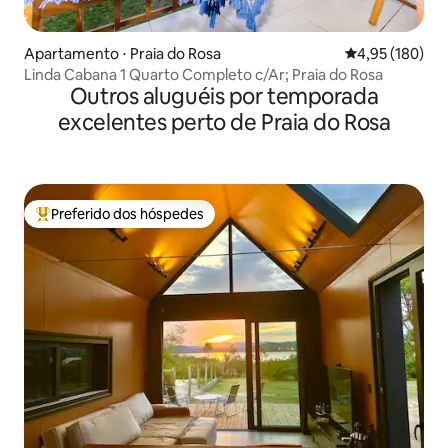
Apartamento ⋅ Praia do Rosa
4,95 de uma av
4,95 (180)
Linda Cabana 1 Quarto Completo c/Ar; Praia do Rosa
Outros aluguéis por temporada
excelentes perto de Praia do Rosa
Preferido dos hóspedes
Entre os melhores preferidos dos hóspedes