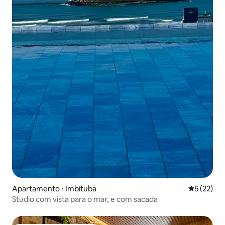
Apartamento ⋅ Imbituba
5 de uma a
5 (22)
Studio com vista para o mar, e com sacada