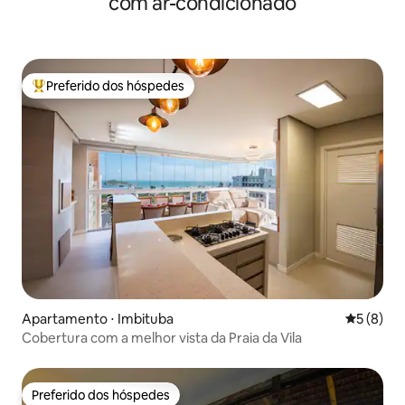
com ar-condicionado
Preferido dos hóspedes
Entre os melhores preferidos dos hóspedes
Apartamento ⋅ Imbituba
5 de uma 
5 (8)
Cobertura com a melhor vista da Praia da Vila
Preferido dos hóspedes
Preferido dos hóspedes