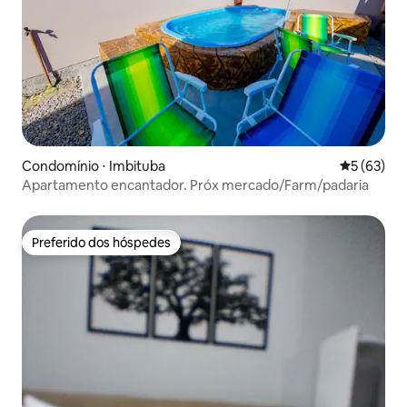
Condomínio ⋅ Imbituba
5 de uma a
5 (63)
Apartamento encantador. Próx mercado/Farm/padaria
Preferido dos hóspedes
Preferido dos hóspedes