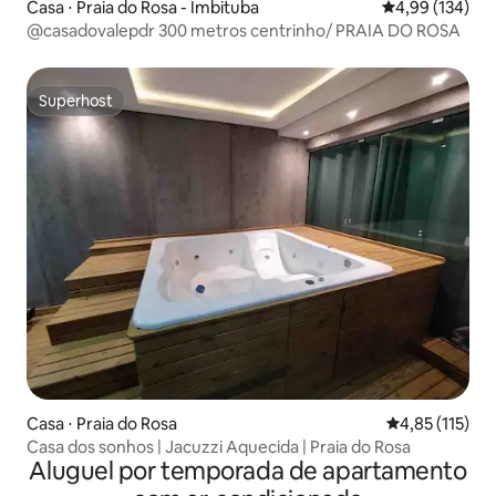
Casa ⋅ Praia do Rosa - Imbituba
4,99 de uma av
4,99 (134)
@casadovalepdr 300 metros centrinho/ PRAIA DO ROSA
Superhost
Superhost
Casa ⋅ Praia do Rosa
4,85 de uma av
4,85 (115)
Casa dos sonhos | Jacuzzi Aquecida | Praia do Rosa
Aluguel por temporada de apartamento