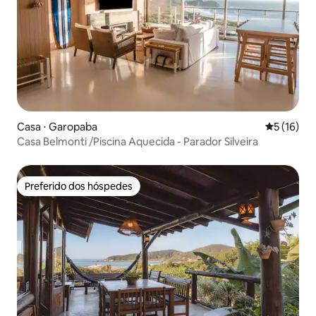
Casa ⋅ Garopaba
5 de uma a
5 (16)
Casa Belmonti /Piscina Aquecida - Parador Silveira
Preferido dos hóspedes
Preferido dos hóspedes