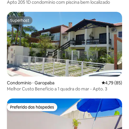
Apto 205 1D condomínio com piscina bem localizado
Superhost
Superhost
Condomínio ⋅ Garopaba
4,79 de uma a
4,79 (85)
Melhor Custo Benefício a 1 quadra do mar - Apto. 3
Preferido dos hóspedes
Preferido dos hóspedes