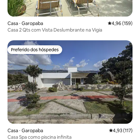
Casa ⋅ Garopaba
4,96 de uma av
4,96 (159)
Casa 2 Qts com Vista Deslumbrante na Vigia
Preferido dos hóspedes
Preferido dos hóspedes
Casa ⋅ Garopaba
4,93 de uma av
4,93 (117)
Casa Spa como piscina infinita