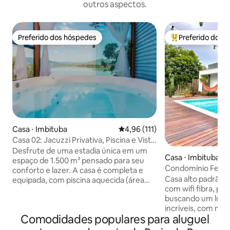
outros aspectos.
Preferido dos hóspedes
Preferido dos 
Preferido dos hóspedes
Entre os melhore
Casa ⋅ Imbituba
4,96 de uma avaliação média de 
4,96 (111)
Casa 02: Jacuzzi Privativa, Piscina e Vista
Lagoa
Desfrute de uma estadia única em um
Casa ⋅ Imbituba
espaço de 1.500 m² pensado para seu
Condomínio Fecha
conforto e lazer. A casa é completa e
Casa alto padrão com 225
equipada, com piscina aquecida (área
com wifi fibra, pe
comum), jacuzzi com hidromassagem,
buscando um lugar
mesa de sinuca/ping-pong, acesso
incríveis, com mui
direto à lagoa. Também disponibilizamos
Comodidades populares para aluguel
segurança e tranquilidade
stand up paddle, caiaque e outras
em condomínio fe
opções para aproveitar a natureza.