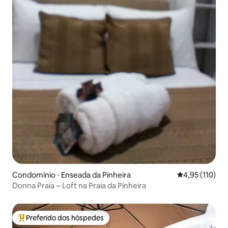
Condomínio ⋅ Enseada da Pinheira
4,95 de uma av
4,95 (110)
Donna Praia ~ Loft na Praia da Pinheira
Preferido dos hóspedes
Entre os melhores preferidos dos hóspedes