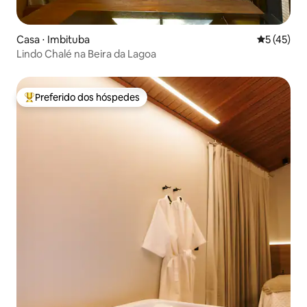
Casa ⋅ Imbituba
5 de uma a
5 (45)
Lindo Chalé na Beira da Lagoa
Preferido dos hóspedes
Entre os melhores preferidos dos hóspedes