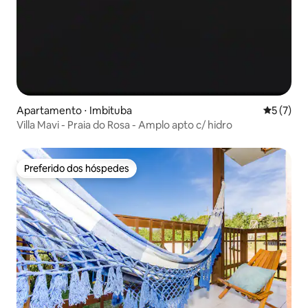
Apartamento ⋅ Imbituba
5 de uma 
5 (7)
Villa Mavi - Praia do Rosa - Amplo apto c/ hidro
Preferido dos hóspedes
Preferido dos hóspedes