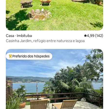
Casa ⋅ Imbituba
4,99 de uma av
4,99 (142)
Casinha Jardim, refúgio entre natureza e lagoa
Preferido dos hóspedes
Entre os melhores preferidos dos hóspedes