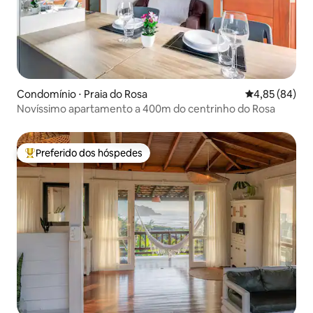
Condomínio ⋅ Praia do Rosa
4,85 de uma a
4,85 (84)
Novíssimo apartamento a 400m do centrinho do Rosa
Preferido dos hóspedes
Entre os melhores preferidos dos hóspedes