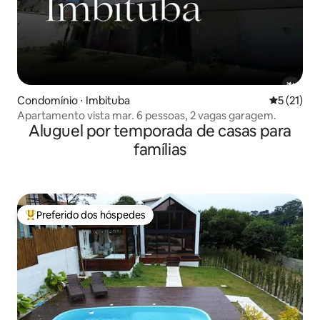
Condomínio ⋅ Imbituba
5 de uma a
5 (21)
Apartamento vista mar. 6 pessoas, 2 vagas garagem.
Aluguel por temporada de casas para
famílias
Preferido dos hóspedes
Entre os melhores preferidos dos hóspedes