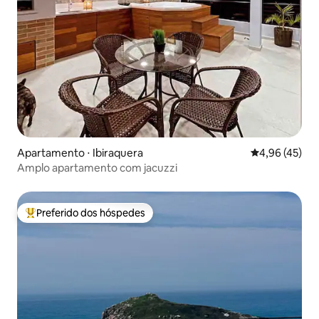
Apartamento ⋅ Ibiraquera
4,96 de uma a
4,96 (45)
Amplo apartamento com jacuzzi
Preferido dos hóspedes
Entre os melhores preferidos dos hóspedes