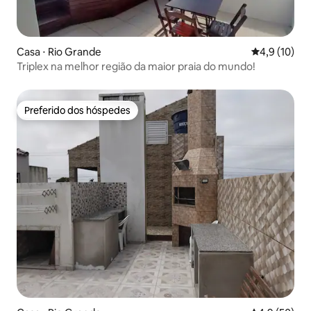
Casa ⋅ Rio Grande
4,9 de uma a
4,9 (10)
Triplex na melhor região da maior praia do mundo!
Preferido dos hóspedes
Preferido dos hóspedes