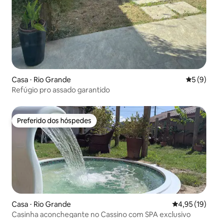
Casa ⋅ Rio Grande
5 de uma 
5 (9)
Refúgio pro assado garantido
Preferido dos hóspedes
Preferido dos hóspedes
Casa ⋅ Rio Grande
4,95 de uma a
4,95 (19)
Casinha aconchegante no Cassino com SPA exclusivo