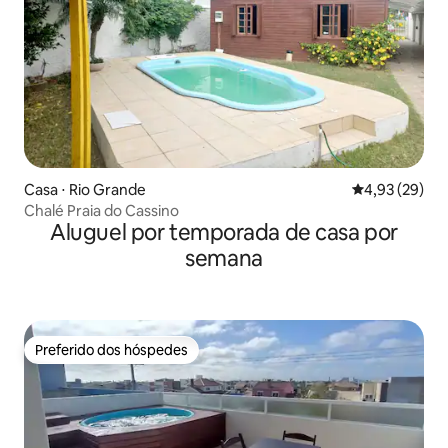
Casa ⋅ Rio Grande
4,93 de uma a
4,93 (29)
Chalé Praia do Cassino
Aluguel por temporada de casa por
semana
Preferido dos hóspedes
Preferido dos hóspedes