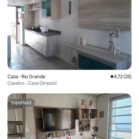
Casa ⋅ Rio Grande
4,72 de uma a
4,72 (25)
Cassino - Casa Girassol
Superhost
Superhost