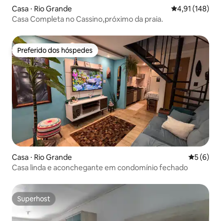
Casa ⋅ Rio Grande
4,91 de uma av
4,91 (148)
Casa Completa no Cassino,próximo da praia.
Preferido dos hóspedes
Preferido dos hóspedes
Casa ⋅ Rio Grande
5 de uma 
5 (6)
Casa linda e aconchegante em condomínio fechado
Superhost
Superhost