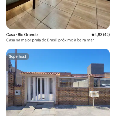
Casa ⋅ Rio Grande
4,83 de uma a
4,83 (42)
Casa na maior praia do Brasil, próximo à beira mar
Superhost
Superhost