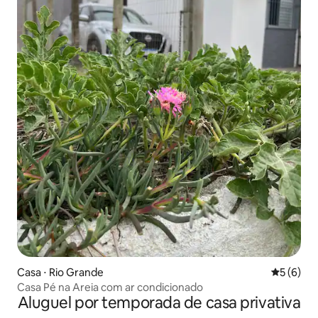
Casa ⋅ Rio Grande
5 de uma 
5 (6)
Casa Pé na Areia com ar condicionado
Aluguel por temporada de casa privativa