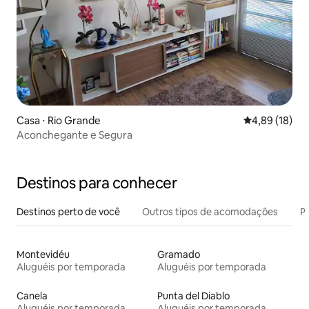
Casa ⋅ Rio Grande
4,89 de uma a
4,89 (18)
Aconchegante e Segura
Destinos para conhecer
Destinos perto de você
Outros tipos de acomodações
Pr
Montevidéu
Gramado
Aluguéis por temporada
Aluguéis por temporada
Canela
Punta del Diablo
Aluguéis por temporada
Aluguéis por temporada