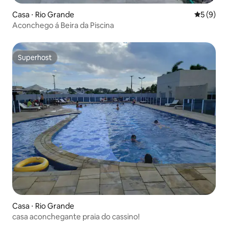
Casa ⋅ Rio Grande
5 de uma 
5 (9)
Aconchego á Beira da Piscina
Superhost
Superhost
Casa ⋅ Rio Grande
casa aconchegante praia do cassino!