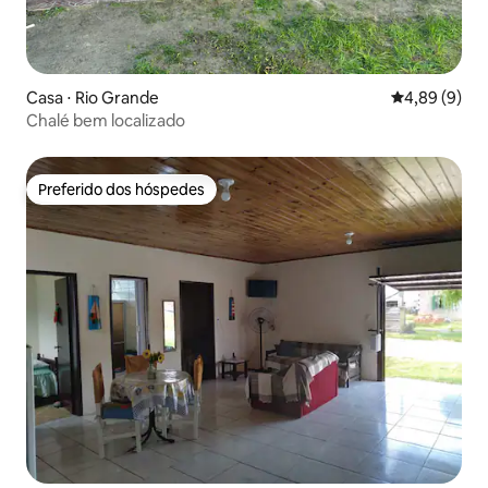
Casa ⋅ Rio Grande
4,89 de uma 
4,89 (9)
Chalé bem localizado
Preferido dos hóspedes
Preferido dos hóspedes