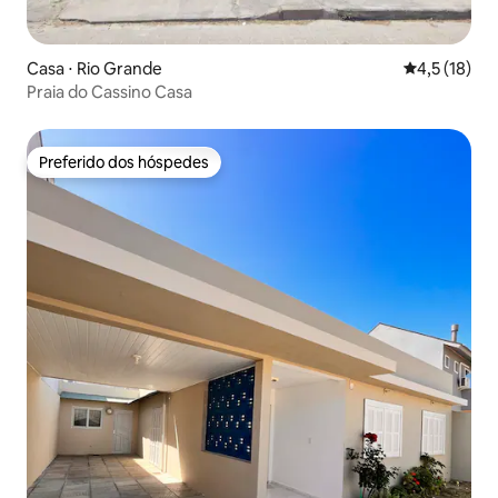
Casa ⋅ Rio Grande
4,5 de uma a
4,5 (18)
Praia do Cassino Casa
Preferido dos hóspedes
Preferido dos hóspedes