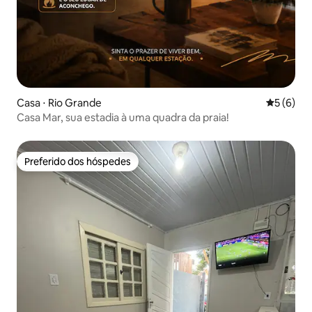
Casa ⋅ Rio Grande
5 de uma 
5 (6)
Casa Mar, sua estadia à uma quadra da praia!
Preferido dos hóspedes
Preferido dos hóspedes