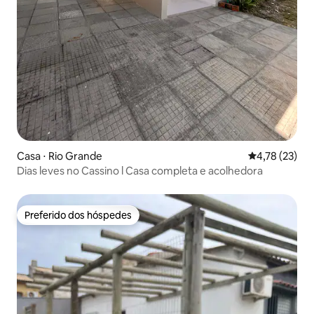
Casa ⋅ Rio Grande
4,78 de uma a
4,78 (23)
Dias leves no Cassino l Casa completa e acolhedora
Preferido dos hóspedes
Preferido dos hóspedes