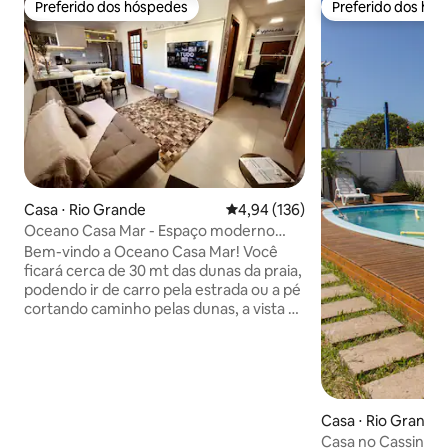
Preferido dos hóspedes
Preferido dos hó
Preferido dos hóspedes
Preferido dos hó
Casa ⋅ Rio Grande
4,94 de uma avaliação média de 
4,94 (136)
Oceano Casa Mar - Espaço moderno
perto da Praia :)
Bem-vindo a Oceano Casa Mar! Você
ficará cerca de 30 mt das dunas da praia,
podendo ir de carro pela estrada ou a pé
cortando caminho pelas dunas, a vista é
incrível, principalmente, pela manhã e
pôr-do-sol. A casa é moderna e tem
tudo o que precisar para desfrutar ao
máximo sua estadia. Um lugar para
relaxar, acordar com o canto dos
Casa ⋅ Rio Grande
pássaros, tirar cochilo na rede e
Casa no Cassino a 
recarregar as energias com um belo