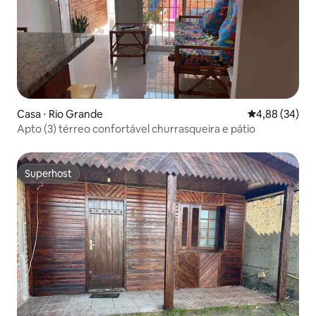
Casa ⋅ Rio Grande
4,88 de uma a
4,88 (34)
Apto (3) térreo confortável churrasqueira e pátio
Superhost
Superhost