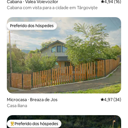
Cabana ⋅ Valea Voievozilor
4,94 de uma a
4,94 (16)
Cabana com vista para a cidade em Târgoviște
Preferido dos hóspedes
Preferido dos hóspedes
Microcasa ⋅ Breaza de Jos
4,97 de uma a
4,97 (34)
Casa iliana
Preferido dos hóspedes
Entre os melhores preferidos dos hóspedes