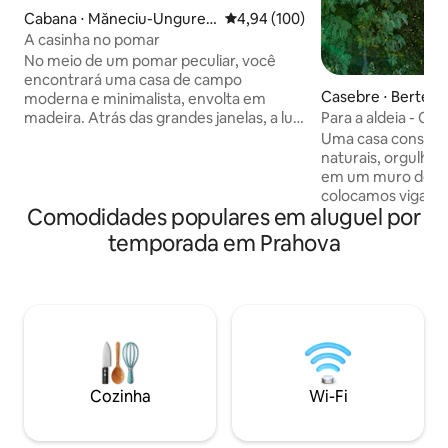
Cabana ⋅ Măneciu-Unguren
4,94 de uma avaliação média de 
4,94 (100)
i
A casinha no pomar
No meio de um pomar peculiar, você
encontrará uma casa de campo
Casebre ⋅ Bertea
moderna e minimalista, envolta em
madeira. Atrás das grandes janelas, a luz
Para a aldeia - Or
natural permeia o interior, destacando o
Uma casa construí
espaço aberto e os acabamentos limpos.
naturais, orgulho
A banheira externa completa a imagem
em um muro de pe
relaxante do lugar, convidando a
colocamos vigas a
momentos de mimos. Esta
Comodidades populares em aluguel por
principalmente de
reinterpretação moderna da casa de
em Sălciua, Condado de 
temporada em Prahova
campo proporciona uma experiência
é feito de telhas
especial, misturando conforto
valorizamos a fo
contemporâneo com a beleza natural do
antepassados cos
ambiente circundante que pode surgir
paredes são enver
através de ruídos inesperados.
madeira estão no 
feitos de madeira 
das aldeias, e a c
fogão a lenha, o c
Cozinha
Wi-Fi