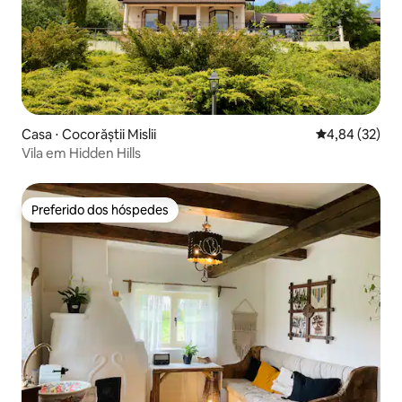
Casa ⋅ Cocorăștii Mislii
4,84 de uma a
4,84 (32)
Vila em Hidden Hills
Preferido dos hóspedes
Preferido dos hóspedes