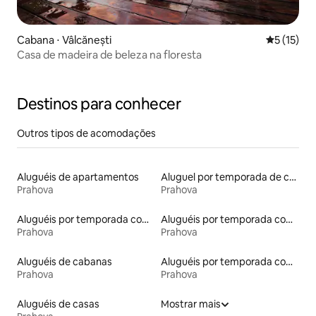
Cabana ⋅ Vâlcănești
5 de uma a
5 (15)
Casa de madeira de beleza na floresta
Destinos para conhecer
Outros tipos de acomodações
Aluguéis de apartamentos
Aluguel por temporada de casas de hóspedes
Prahova
Prahova
Aluguéis por temporada com café da manhã
Aluguéis por temporada com acesso ao lago
Prahova
Prahova
Aluguéis de cabanas
Aluguéis por temporada com sauna
Prahova
Prahova
Aluguéis de casas
Mostrar mais