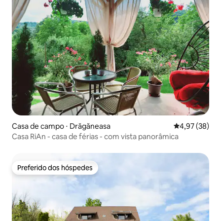
Casa de campo ⋅ Drăgăneasa
4,97 de uma a
4,97 (38)
Casa RiAn - casa de férias - com vista panorâmica
Preferido dos hóspedes
Preferido dos hóspedes