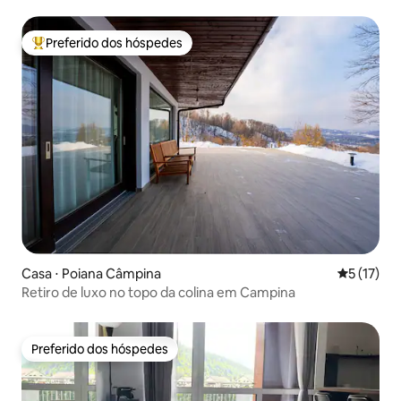
Preferido dos hóspedes
Entre os melhores preferidos dos hóspedes
Casa ⋅ Poiana Câmpina
5 de uma a
5 (17)
Retiro de luxo no topo da colina em Campina
Preferido dos hóspedes
Preferido dos hóspedes