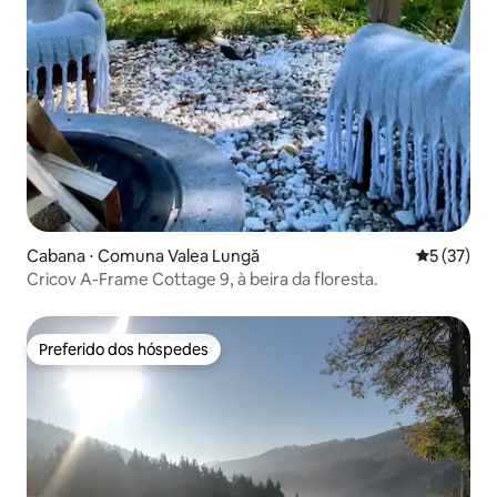
Cabana ⋅ Comuna Valea Lungă
5 de uma a
5 (37)
Cricov A-Frame Cottage 9, à beira da floresta.
Preferido dos hóspedes
Preferido dos hóspedes