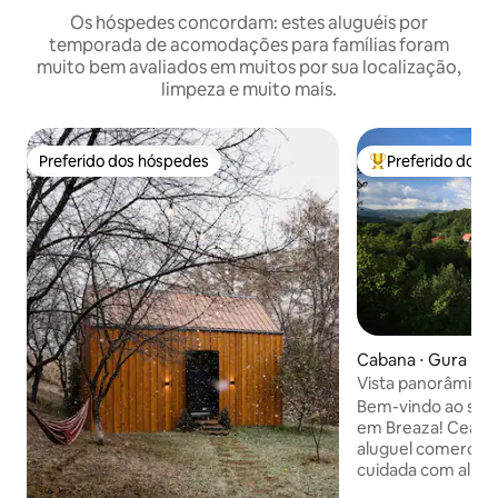
Os hóspedes concordam: estes aluguéis por
temporada de acomodações para famílias foram
muito bem avaliados em muitos por sua localização,
limpeza e muito mais.
Preferido dos hóspedes
Preferido dos 
Preferido dos hóspedes
Entre os melhore
Cabana ⋅ Gura Beli
Vista panorâmica e
Cabana Ceas cu C
Bem-vindo ao sant
em Breaza! Ceas 
aluguel comercial
cuidada com alma
quintal privativo 