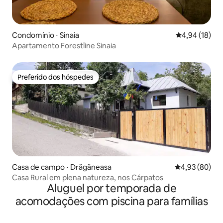
Condomínio ⋅ Sinaia
4,94 de uma a
4,94 (18)
Apartamento Forestline Sinaia
Preferido dos hóspedes
Preferido dos hóspedes
Casa de campo ⋅ Drăgăneasa
4,93 de uma a
4,93 (80)
Casa Rural em plena natureza, nos Cárpatos
Aluguel por temporada de
acomodações com piscina para famílias