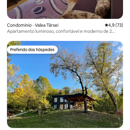
Condomínio ⋅ Valea Târsei
4,9 de uma a
4,9 (73)
Apartamento luminoso, confortável e moderno de 2
quartos
Preferido dos hóspedes
Preferido dos hóspedes