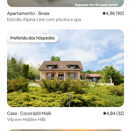
Apartamento ⋅ Sinaia
4,96 de uma av
4,96 (90)
Estúdio Alpine Line com piscina e spa
Preferido dos hóspedes
Preferido dos hóspedes
Casa ⋅ Cocorăștii Mislii
4,84 de uma a
4,84 (32)
Vila em Hidden Hills