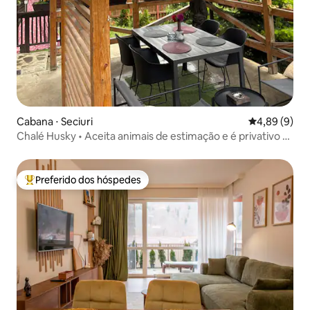
Cabana ⋅ Seciuri
4,89 de uma 
4,89 (9)
Chalé Husky • Aceita animais de estimação e é privativo •
Self check-in
Preferido dos hóspedes
Entre os melhores preferidos dos hóspedes