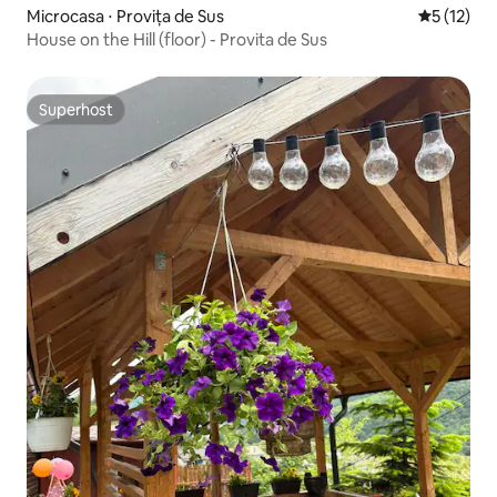
Microcasa ⋅ Provița de Sus
5 de uma a
5 (12)
House on the Hill (floor) - Provita de Sus
Superhost
Superhost