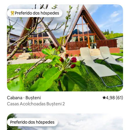
Preferido dos hóspedes
Entre os melhores preferidos dos hóspedes
Cabana ⋅ Bușteni
4,98 de uma a
4,98 (61)
Casas Acolchoadas Bușteni 2
Preferido dos hóspedes
Preferido dos hóspedes