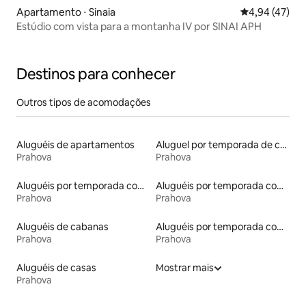
Apartamento ⋅ Sinaia
4,94 de uma a
4,94 (47)
Estúdio com vista para a montanha IV por SINAI APH
Destinos para conhecer
Outros tipos de acomodações
Aluguéis de apartamentos
Aluguel por temporada de casas de hóspedes
Prahova
Prahova
Aluguéis por temporada com café da manhã
Aluguéis por temporada com acesso ao lago
Prahova
Prahova
Aluguéis de cabanas
Aluguéis por temporada com sauna
Prahova
Prahova
Aluguéis de casas
Mostrar mais
Prahova