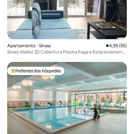
Apartamento ⋅ Sinaia
4,95 de uma a
4,95 (55)
Sinaia Walter 20 Cobertura Piscina Paga e Estacionamento
Gratuito
Preferido dos hóspedes
Entre os melhores preferidos dos hóspedes