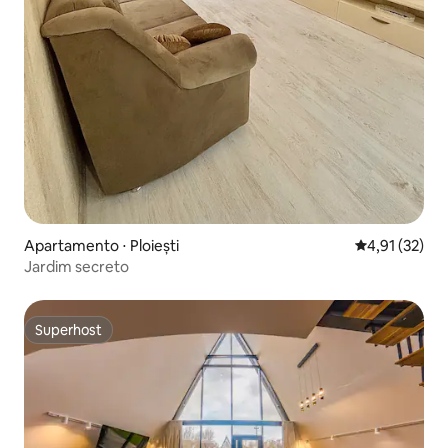
Apartamento ⋅ Ploiești
4,91 de uma a
4,91 (32)
Jardim secreto
Superhost
Superhost