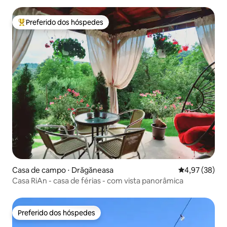
Preferido dos hóspedes
Entre os melhores preferidos dos hóspedes
Casa de campo ⋅ Drăgăneasa
4,97 de uma a
4,97 (38)
Casa RiAn - casa de férias - com vista panorâmica
Preferido dos hóspedes
Preferido dos hóspedes