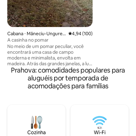
um minijardim bot
árvores frutíferas
paraíso seguro par
privativa, trampol
adequado para ani
Relaxe perto da lar
Cabana ⋅ Măneciu-Unguren
4,94 de uma avaliação média de 
4,94 (100)
do sol do sótão ou
i
A casinha no pomar
94 Mbps. Apenas 1
No meio de um pomar peculiar, você
Venha recarregar 
encontrará uma casa de campo
moderna e minimalista, envolta em
madeira. Atrás das grandes janelas, a luz
Prahova: comodidades populares para
natural permeia o interior, destacando o
espaço aberto e os acabamentos limpos.
aluguéis por temporada de
A banheira externa completa a imagem
acomodações para famílias
relaxante do lugar, convidando a
momentos de mimos. Esta
reinterpretação moderna da casa de
campo proporciona uma experiência
especial, misturando conforto
contemporâneo com a beleza natural do
ambiente circundante que pode surgir
através de ruídos inesperados.
Cozinha
Wi-Fi