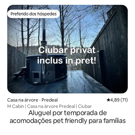
privacidade, natureza e lagoa
Preferido dos hóspedes
Preferido dos hóspedes
Casa na árvore ⋅ Predeal
4,89 de uma a
4,89 (71)
M Cabin | Casa na árvore Predeal | Ciubar
Aluguel por temporada de
acomodações pet friendly para famílias