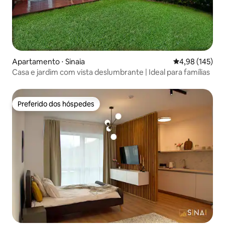
Apartamento ⋅ Sinaia
4,98 de uma av
4,98 (145)
Casa e jardim com vista deslumbrante | Ideal para famílias
Preferido dos hóspedes
Preferido dos hóspedes