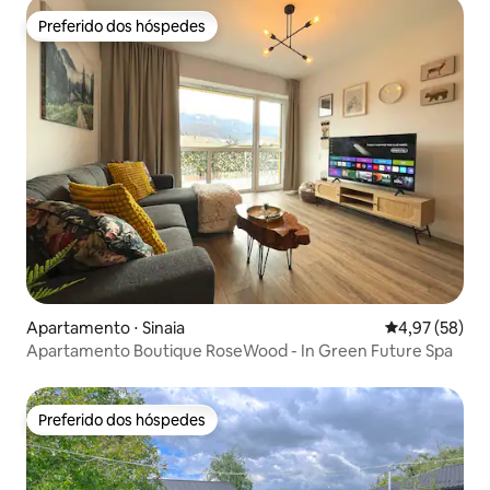
Preferido dos hóspedes
Preferido dos hóspedes
Apartamento ⋅ Sinaia
4,97 de uma a
4,97 (58)
Apartamento Boutique RoseWood - In Green Future Spa
Preferido dos hóspedes
Preferido dos hóspedes